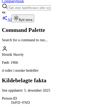
Companybook
⌘
K
AI
Bytt tema
Command Palette
Search for a command to run...
Henrik Skovly
Født
:
1966
4 roller i norske bedrifter
Kildebelagte fakta
Sist oppdatert:
5. desember 2025
Person-ID
DrFD~FND