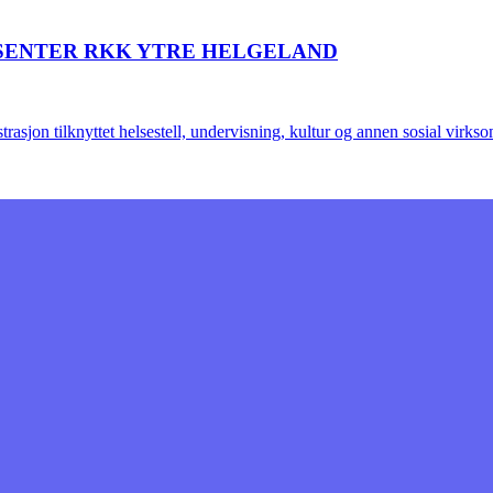
SENTER RKK YTRE HELGELAND
sjon tilknyttet helsestell, undervisning, kultur og annen sosial virks