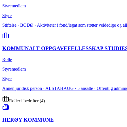
Styremedlem
Styre
Stiftelse · BODØ · Aktiviteter i fond/legat som støtter veldedige og a
KOMMUNALT OPPGAVEFELLESSKAP STUDIE
Rolle
Styremedlem
Styre
Annen juridisk person · ALSTAHAUG · 5 ansatte · Offentlig administra
Roller i bedrifter
(
4
)
HERØY KOMMUNE