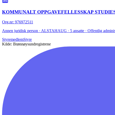
KOMMUNALT OPPGAVEFELLESSKAP STUDIE
Org.nr
:
976972511
Annen juridisk person · ALSTAHAUG · 5 ansatte · Offentlig administra
Styremedlem
Styre
Kilde: Brønnøysundregistrene