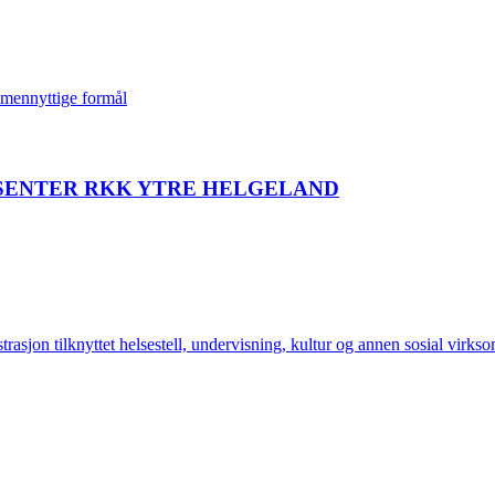
llmennyttige formål
SENTER RKK YTRE HELGELAND
sjon tilknyttet helsestell, undervisning, kultur og annen sosial virks