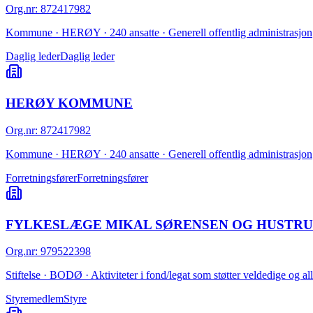
Org.nr
:
872417982
Kommune · HERØY · 240 ansatte · Generell offentlig administrasjon
Daglig leder
Daglig leder
HERØY KOMMUNE
Org.nr
:
872417982
Kommune · HERØY · 240 ansatte · Generell offentlig administrasjon
Forretningsfører
Forretningsfører
FYLKESLÆGE MIKAL SØRENSEN OG HUSTRU 
Org.nr
:
979522398
Stiftelse · BODØ · Aktiviteter i fond/legat som støtter veldedige og a
Styremedlem
Styre