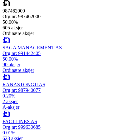
987462000
Org.nr:
987462000
50.00
%
605
aksjer
Ordinære aksjer
SAGA MANAGEMENT AS
Org.nr:
991442405
50.00
%
90
aksjer
Ordinære aksjer
RANASTONGJI AS
Org.nr:
987940077
0.20
%
2
aksjer
A-aksjer
FACTLINES AS
Org.nr:
999630685
0.01
%
623
aksjer