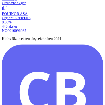
Ordinære aksjer
EQUINOR ASA
Org.nr:
923609016
0.00
%
445
aksjer
NO0010096985
Kilde: Skatteetaten aksjeeierboken 2024
CB