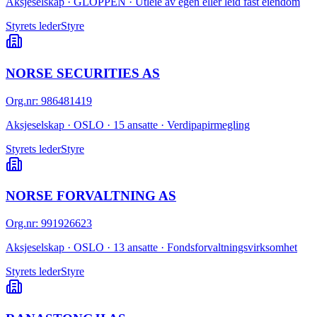
Aksjeselskap · GLOPPEN · Utleie av egen eller leid fast eiendom
Styrets leder
Styre
NORSE SECURITIES AS
Org.nr
:
986481419
Aksjeselskap · OSLO · 15 ansatte · Verdipapirmegling
Styrets leder
Styre
NORSE FORVALTNING AS
Org.nr
:
991926623
Aksjeselskap · OSLO · 13 ansatte · Fondsforvaltningsvirksomhet
Styrets leder
Styre