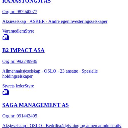
RANASTONGJI AS
Org.nr
:
987940077
Aksjeselskap · ASKER · Andre egeninvesteringsselskaper
Varamedlem
Styre
B2 IMPACT ASA
Org.nr
:
992249986
Allmennaksjeselskap · OSLO · 23 ansatte · Spesielle
holdingselskaper
Styrets leder
Styre
SAGA MANAGEMENT AS
Org.nr
:
991442405
Aksjeselskap · OSLO · Bedriftsrådgivning og annen administrativ