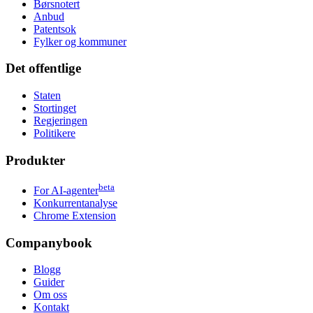
Børsnotert
Anbud
Patentsok
Fylker og kommuner
Det offentlige
Staten
Stortinget
Regjeringen
Politikere
Produkter
beta
For AI-agenter
Konkurrentanalyse
Chrome Extension
Companybook
Blogg
Guider
Om oss
Kontakt