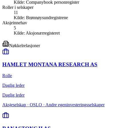
Kilde:
Companybook personregister
Roller i selskaper
11
Kilde:
Brønnøysundregistrene
Aksjeinnehav
5
Kilde:
Aksjonærregisteret
Nøkkelrelasjoner
HAMLET MONTANA RESEARCH AS
Rolle
Daglig leder
Daglig leder
Aksjeselskap · OSLO · Andre egeninvesteringsselskaper