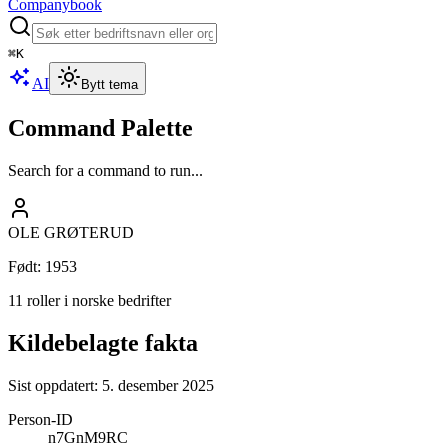
Companybook
⌘
K
AI
Bytt tema
Command Palette
Search for a command to run...
OLE GRØTERUD
Født
:
1953
11 roller i norske bedrifter
Kildebelagte fakta
Sist oppdatert:
5. desember 2025
Person-ID
n7GnM9RC