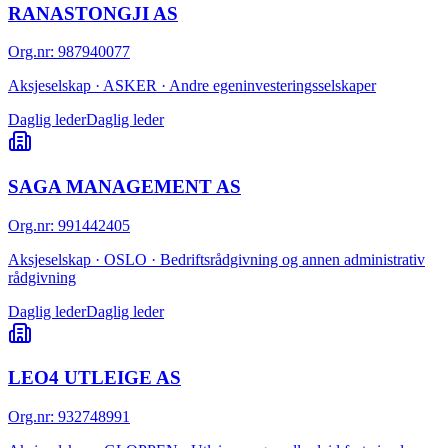
RANASTONGJI AS
Org.nr
:
987940077
Aksjeselskap · ASKER · Andre egeninvesteringsselskaper
Daglig leder
Daglig leder
SAGA MANAGEMENT AS
Org.nr
:
991442405
Aksjeselskap · OSLO · Bedriftsrådgivning og annen administrativ
rådgivning
Daglig leder
Daglig leder
LEO4 UTLEIGE AS
Org.nr
:
932748991