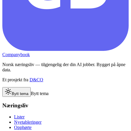
Companybook
Norsk næringsliv — tilgjengelig der din AI jobber. Bygget på åpne
data.
Et prosjekt fra
D&CO
Bytt tema
Bytt tema
Næringsliv
Lister
Nyetableringer
Opphørte