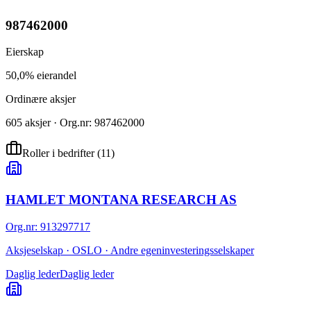
987462000
Eierskap
50,0% eierandel
Ordinære aksjer
605 aksjer · Org.nr: 987462000
Roller i bedrifter
(
11
)
HAMLET MONTANA RESEARCH AS
Org.nr
:
913297717
Aksjeselskap · OSLO · Andre egeninvesteringsselskaper
Daglig leder
Daglig leder