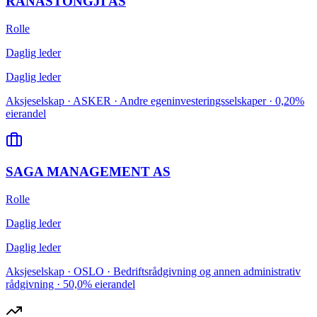
RANASTONGJI AS
Rolle
Daglig leder
Daglig leder
Aksjeselskap · ASKER · Andre egeninvesteringsselskaper · 0,20%
eierandel
SAGA MANAGEMENT AS
Rolle
Daglig leder
Daglig leder
Aksjeselskap · OSLO · Bedriftsrådgivning og annen administrativ
rådgivning · 50,0% eierandel