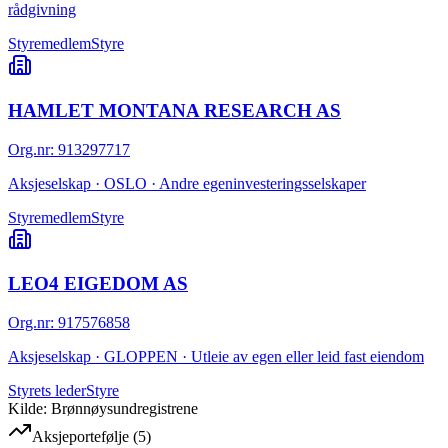
rådgivning
Styremedlem
Styre
HAMLET MONTANA RESEARCH AS
Org.nr
:
913297717
Aksjeselskap · OSLO · Andre egeninvesteringsselskaper
Styremedlem
Styre
LEO4 EIGEDOM AS
Org.nr
:
917576858
Aksjeselskap · GLOPPEN · Utleie av egen eller leid fast eiendom
Styrets leder
Styre
Kilde: Brønnøysundregistrene
Aksjeportefølje
(
5
)