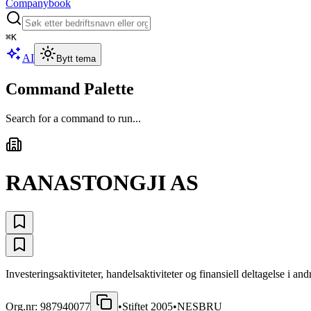
Companybook
⌘
K
AI
Bytt tema
Command Palette
Search for a command to run...
RANASTONGJI AS
Investeringsaktiviteter, handelsaktiviteter og finansiell deltagelse i and
Org.nr:
987940077
•
Stiftet
2005
•
NESBRU