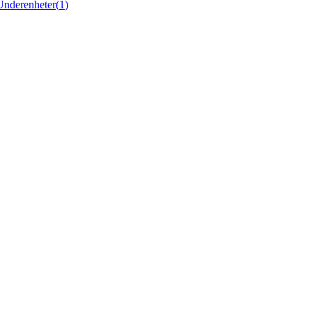
Underenheter
(
1
)