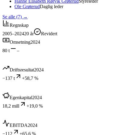
Hanne Elisabeth Rørvik Grøterud
Styreleder
Ole Grøterud
Daglig leder
Se alle (7)
→
Regnskap
2005–2024
20
år
Revidert
Omsetning
2024
80 t
–
Driftsresultat
2024
−137 t
+58,7 %
Egenkapital
2024
18,2 mill
+19,0 %
EBITDA
2024
−112
+65,6 %