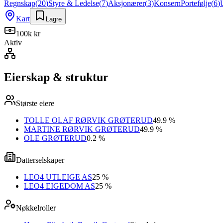
Regnskap
(
20
)
Styre & Ledelse
(
7
)
Aksjonærer
(
3
)
Konsern
Portefølje
(
6
)
Kart
Lagre
100k kr
Aktiv
Eierskap & struktur
Største eiere
TOLLE OLAF RØRVIK GRØTERUD
49.9 %
MARTINE RØRVIK GRØTERUD
49.9 %
OLE GRØTERUD
0.2 %
Datterselskaper
LEO4 UTLEIGE AS
25 %
LEO4 EIGEDOM AS
25 %
Nøkkelroller