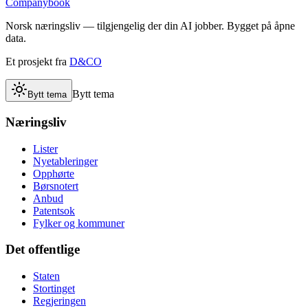
Companybook
Norsk næringsliv — tilgjengelig der din AI jobber. Bygget på åpne
data.
Et prosjekt fra
D&CO
Bytt tema
Bytt tema
Næringsliv
Lister
Nyetableringer
Opphørte
Børsnotert
Anbud
Patentsok
Fylker og kommuner
Det offentlige
Staten
Stortinget
Regjeringen