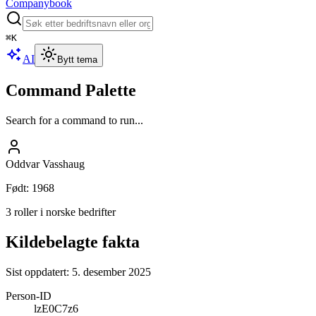
Companybook
⌘
K
AI
Bytt tema
Command Palette
Search for a command to run...
Oddvar Vasshaug
Født
:
1968
3 roller i norske bedrifter
Kildebelagte fakta
Sist oppdatert:
5. desember 2025
Person-ID
lzE0C7z6