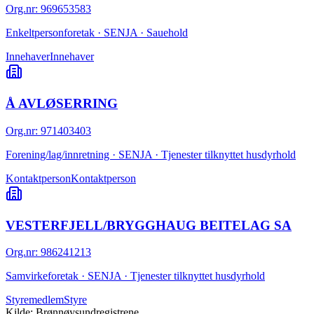
Org.nr
:
969653583
Enkeltpersonforetak · SENJA · Sauehold
Innehaver
Innehaver
Å AVLØSERRING
Org.nr
:
971403403
Forening/lag/innretning · SENJA · Tjenester tilknyttet husdyrhold
Kontaktperson
Kontaktperson
VESTERFJELL/BRYGGHAUG BEITELAG SA
Org.nr
:
986241213
Samvirkeforetak · SENJA · Tjenester tilknyttet husdyrhold
Styremedlem
Styre
Kilde: Brønnøysundregistrene