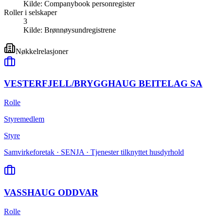
Kilde:
Companybook personregister
Roller i selskaper
3
Kilde:
Brønnøysundregistrene
Nøkkelrelasjoner
VESTERFJELL/BRYGGHAUG BEITELAG SA
Rolle
Styremedlem
Styre
Samvirkeforetak · SENJA · Tjenester tilknyttet husdyrhold
VASSHAUG ODDVAR
Rolle