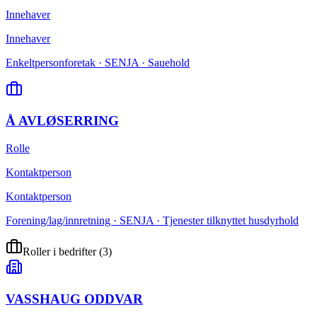
Innehaver
Innehaver
Enkeltpersonforetak · SENJA · Sauehold
Å AVLØSERRING
Rolle
Kontaktperson
Kontaktperson
Forening/lag/innretning · SENJA · Tjenester tilknyttet husdyrhold
Roller i bedrifter
(
3
)
VASSHAUG ODDVAR