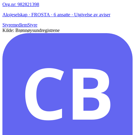
Org.nr
:
982821398
Aksjeselskap · FROSTA · 6 ansatte · Utgivelse av aviser
Styremedlem
Styre
Kilde: Brønnøysundregistrene
CB