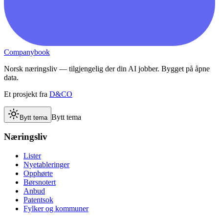
Companybook
Norsk næringsliv — tilgjengelig der din AI jobber. Bygget på åpne
data.
Et prosjekt fra
D&CO
Bytt tema
Bytt tema
Næringsliv
Lister
Nyetableringer
Opphørte
Børsnotert
Anbud
Patentsok
Fylker og kommuner