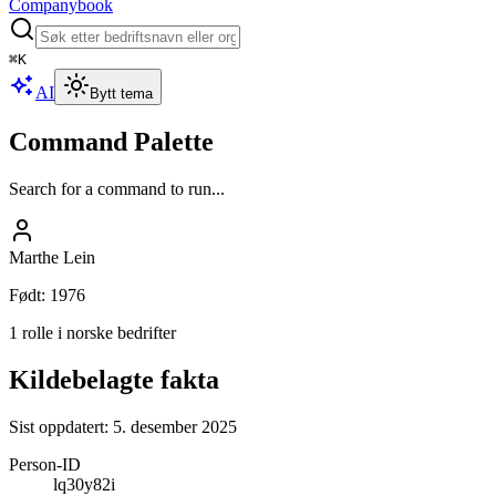
Companybook
⌘
K
AI
Bytt tema
Command Palette
Search for a command to run...
Marthe Lein
Født
:
1976
1 rolle i norske bedrifter
Kildebelagte fakta
Sist oppdatert:
5. desember 2025
Person-ID
lq30y82i