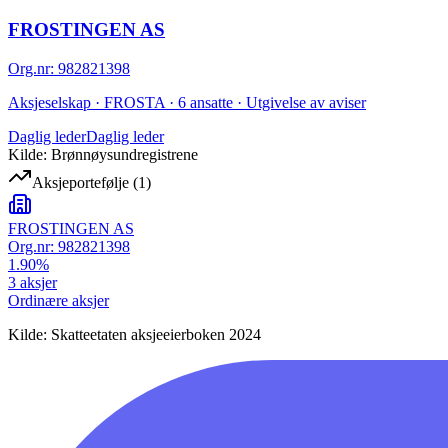
FROSTINGEN AS
Org.nr
:
982821398
Aksjeselskap · FROSTA · 6 ansatte · Utgivelse av aviser
Daglig leder
Daglig leder
Kilde: Brønnøysundregistrene
Aksjeportefølje
(
1
)
FROSTINGEN AS
Org.nr:
982821398
1.90
%
3
aksjer
Ordinære aksjer
Kilde: Skatteetaten aksjeeierboken 2024