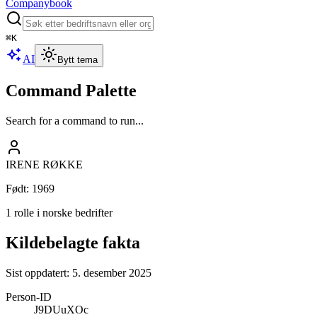
Companybook
⌘
K
AI
Bytt tema
Command Palette
Search for a command to run...
IRENE RØKKE
Født
:
1969
1 rolle i norske bedrifter
Kildebelagte fakta
Sist oppdatert:
5. desember 2025
Person-ID
J9DUuXOc