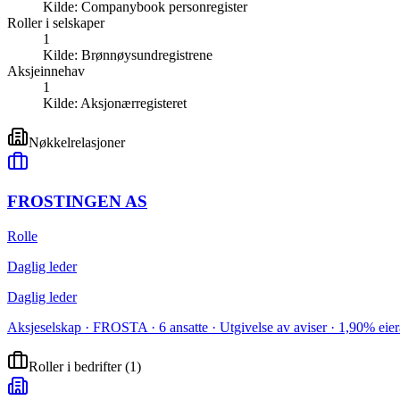
Kilde:
Companybook personregister
Roller i selskaper
1
Kilde:
Brønnøysundregistrene
Aksjeinnehav
1
Kilde:
Aksjonærregisteret
Nøkkelrelasjoner
FROSTINGEN AS
Rolle
Daglig leder
Daglig leder
Aksjeselskap · FROSTA · 6 ansatte · Utgivelse av aviser · 1,90% eie
Roller i bedrifter
(
1
)