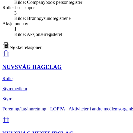
Kilde:
Companybook personregister
Roller i selskaper
3
Kilde:
Brønnøysundregistrene
Aksjeinnehav
1
Kilde:
Aksjonærregisteret
Nøkkelrelasjoner
NUVSVÅG HAGELAG
Rolle
Styremedlem
Styre
Forening/lag/innretning · LOPPA · Aktiviteter i andre medlemsorganis