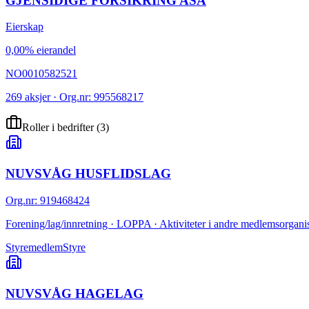
GJENSIDIGE FORSIKRING ASA
Eierskap
0,00% eierandel
NO0010582521
269 aksjer · Org.nr: 995568217
Roller i bedrifter
(
3
)
NUVSVÅG HUSFLIDSLAG
Org.nr
:
919468424
Forening/lag/innretning · LOPPA · Aktiviteter i andre medlemsorganis
Styremedlem
Styre
NUVSVÅG HAGELAG