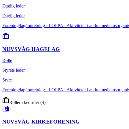
Daglig leder
Daglig leder
Forening/lag/innretning · LOPPA · Aktiviteter i andre medlemsorganis
NUVSVÅG HAGELAG
Rolle
Styrets leder
Styre
Forening/lag/innretning · LOPPA · Aktiviteter i andre medlemsorganis
Roller i bedrifter
(
4
)
NUVSVÅG KIRKEFORENING