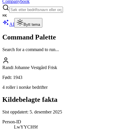
Companybook
⌘
K
AI
Bytt tema
Command Palette
Search for a command to run...
Randi Johanne Vestgård Frisk
Født
:
1943
4 roller i norske bedrifter
Kildebelagte fakta
Sist oppdatert:
5. desember 2025
Person-ID
LwYYCH9f