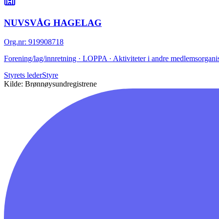
NUVSVÅG HAGELAG
Org.nr
:
919908718
Forening/lag/innretning · LOPPA · Aktiviteter i andre medlemsorganis
Styrets leder
Styre
Kilde: Brønnøysundregistrene