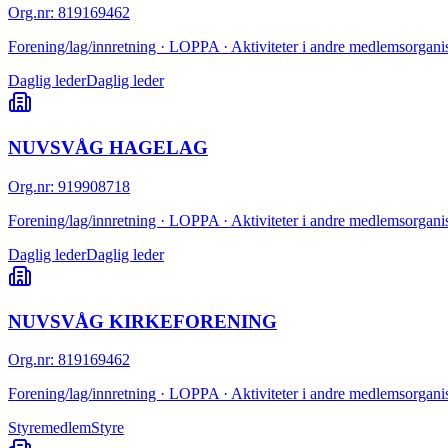
Org.nr
:
819169462
Forening/lag/innretning · LOPPA · Aktiviteter i andre medlemsorganis
Daglig leder
Daglig leder
NUVSVÅG HAGELAG
Org.nr
:
919908718
Forening/lag/innretning · LOPPA · Aktiviteter i andre medlemsorganis
Daglig leder
Daglig leder
NUVSVÅG KIRKEFORENING
Org.nr
:
819169462
Forening/lag/innretning · LOPPA · Aktiviteter i andre medlemsorganis
Styremedlem
Styre