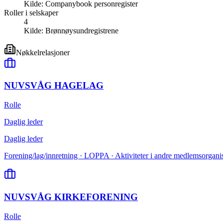
Kilde:
Companybook personregister
Roller i selskaper
4
Kilde:
Brønnøysundregistrene
Nøkkelrelasjoner
NUVSVÅG HAGELAG
Rolle
Daglig leder
Daglig leder
Forening/lag/innretning · LOPPA · Aktiviteter i andre medlemsorganis
NUVSVÅG KIRKEFORENING
Rolle