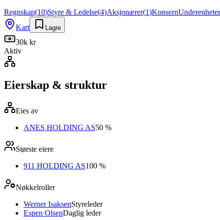
Regnskap
(
10
)
Styre & Ledelse
(
4
)
Aksjonærer
(
1
)
Konsern
Underenhete
Kart
Lagre
30k kr
Aktiv
Eierskap & struktur
Eies av
ANES HOLDING AS
50 %
Største eiere
911 HOLDING AS
100 %
Nøkkelroller
Werner Isaksen
Styreleder
Espen Olsen
Daglig leder