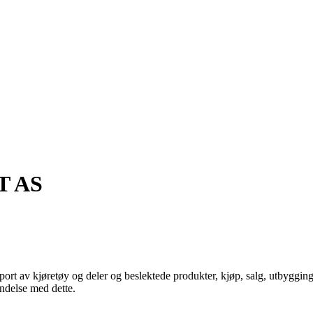
 AS
ksport av kjøretøy og deler og beslektede produkter, kjøp, salg, utbyggi
indelse med dette.