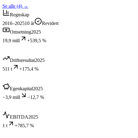
Se alle (4)
→
Regnskap
2016–2025
10
år
Revidert
Omsetning
2025
19,9 mill
+539,5 %
Driftsresultat
2025
511 t
+175,4 %
Egenkapital
2025
−3,9 mill
−12,7 %
EBITDA
2025
1 t
+785,7 %