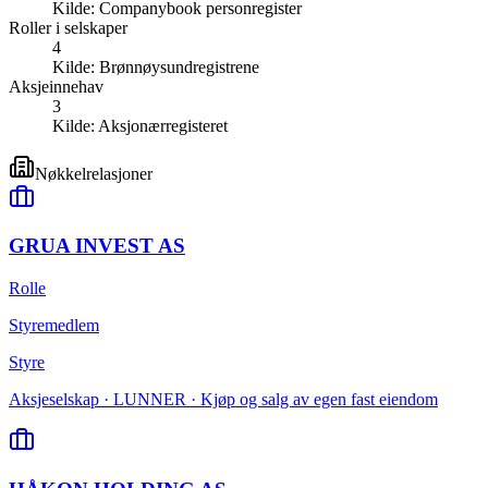
Kilde:
Companybook personregister
Roller i selskaper
4
Kilde:
Brønnøysundregistrene
Aksjeinnehav
3
Kilde:
Aksjonærregisteret
Nøkkelrelasjoner
GRUA INVEST AS
Rolle
Styremedlem
Styre
Aksjeselskap · LUNNER · Kjøp og salg av egen fast eiendom