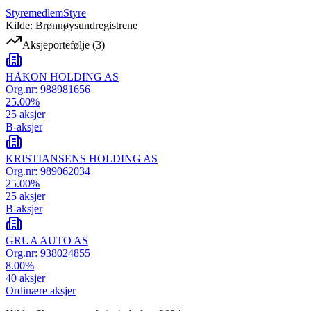
Styremedlem
Styre
Kilde: Brønnøysundregistrene
Aksjeportefølje
(
3
)
HÅKON HOLDING AS
Org.nr:
988981656
25.00
%
25
aksjer
B-aksjer
KRISTIANSENS HOLDING AS
Org.nr:
989062034
25.00
%
25
aksjer
B-aksjer
GRUA AUTO AS
Org.nr:
938024855
8.00
%
40
aksjer
Ordinære aksjer