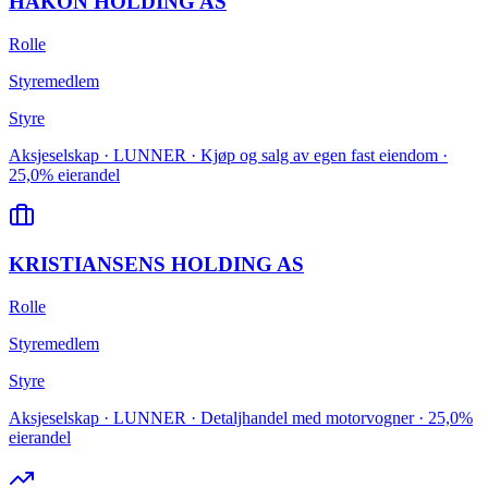
HÅKON HOLDING AS
Rolle
Styremedlem
Styre
Aksjeselskap · LUNNER · Kjøp og salg av egen fast eiendom ·
25,0% eierandel
KRISTIANSENS HOLDING AS
Rolle
Styremedlem
Styre
Aksjeselskap · LUNNER · Detaljhandel med motorvogner · 25,0%
eierandel