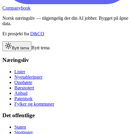
Companybook
Norsk næringsliv — tilgjengelig der din AI jobber. Bygget på åpne
data.
Et prosjekt fra
D&CO
Bytt tema
Bytt tema
Næringsliv
Lister
Nyetableringer
Opphørte
Børsnotert
Anbud
Patentsok
Fylker og kommuner
Det offentlige
Staten
Stortinget