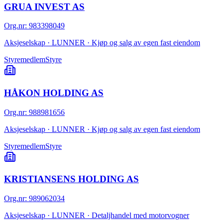
GRUA INVEST AS
Org.nr
:
983398049
Aksjeselskap · LUNNER · Kjøp og salg av egen fast eiendom
Styremedlem
Styre
HÅKON HOLDING AS
Org.nr
:
988981656
Aksjeselskap · LUNNER · Kjøp og salg av egen fast eiendom
Styremedlem
Styre
KRISTIANSENS HOLDING AS
Org.nr
:
989062034
Aksjeselskap · LUNNER · Detaljhandel med motorvogner