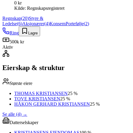
0 kr
Kilde:
Regnskapsregisteret
Regnskap
(
20
)
Styre &
Ledelse
(
6
)
Aksjonærer
(
4
)
Konsern
Portefølje
(
2
)
Ring
Lagre
500k kr
Aktiv
Eierskap & struktur
Største eiere
THOMAS KRISTIANSEN
25 %
TOVE KRISTIANSEN
25 %
HÅKON GERHARD KRISTIANSEN
25 %
Se alle (4)
→
Datterselskaper
KRISTIANSENS EIENDOM AS
100 %