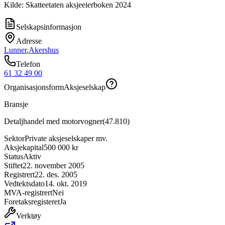
Kilde: Skatteetaten aksjeeierboken 2024
Selskapsinformasjon
Adresse
Lunner
,
Akershus
Telefon
61 32 49 00
Organisasjonsform
Aksjeselskap
Bransje
Detaljhandel med motorvogner
(
47.810
)
Sektor
Private aksjeselskaper mv.
Aksjekapital
500 000 kr
Status
Aktiv
Stiftet
22. november 2005
Registrert
22. des. 2005
Vedtektsdato
14. okt. 2019
MVA-registrert
Nei
Foretaksregisteret
Ja
Verktøy