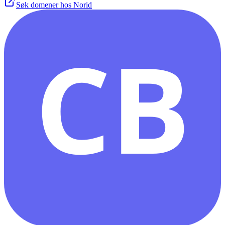
Søk domener hos Norid
CB