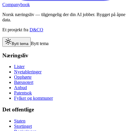
Companybook
Norsk næringsliv — tilgjengelig der din AI jobber. Bygget på åpne
data.
Et prosjekt fra
D&CO
Bytt tema
Bytt tema
Næringsliv
Lister
Nyetableringer
Opphørte
Børsnotert
Anbud
Patentsok
Fylker og kommuner
Det offentlige
Staten
Stortinget