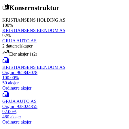
Konsernstruktur
KRISTIANSENS HOLDING AS
100
%
KRISTIANSENS EIENDOM AS
92
%
GRUA AUTO AS
2
datterselskap
er
Eier aksjer i
(
2
)
KRISTIANSENS EIENDOM AS
Org.nr:
965843078
100.00
%
50
aksjer
Ordinære aksjer
GRUA AUTO AS
Org.nr:
938024855
92.00
%
460
aksjer
Ordinære aksjer