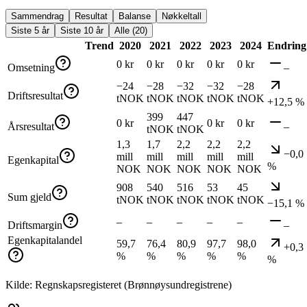
Sammendrag
Resultat
Balanse
Nøkkeltall
Siste 5 år
Siste 10 år
Alle (20)
Trend
2020
2021
2022
2023
2024
Endring
0 kr
0 kr
0 kr
0 kr
0 kr
Omsetning
–
−24
−28
−32
−32
−28
Driftsresultat
tNOK
tNOK
tNOK
tNOK
tNOK
+12,5 %
399
447
0 kr
0 kr
0 kr
Årsresultat
–
tNOK
tNOK
1,3
1,7
2,2
2,2
2,2
−0,0
mill
mill
mill
mill
mill
Egenkapital
%
NOK
NOK
NOK
NOK
NOK
908
540
516
53
45
Sum gjeld
tNOK
tNOK
tNOK
tNOK
tNOK
−15,1 %
–
–
–
–
–
Driftsmargin
–
Egenkapitalandel
59,7
76,4
80,9
97,7
98,0
+0,3
%
%
%
%
%
%
Kilde: Regnskapsregisteret (Brønnøysundregistrene)