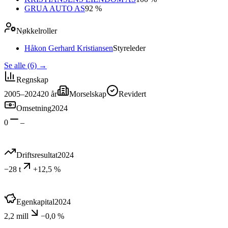
GRUA AUTO AS
92 %
Nøkkelroller
Håkon Gerhard Kristiansen
Styreleder
Se alle (6)
→
Regnskap
2005–2024
20
år
Morselskap
Revidert
Omsetning
2024
0
–
Driftsresultat
2024
−28 t
+12,5 %
Egenkapital
2024
2,2 mill
−0,0 %