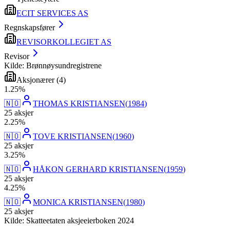
ECIT SERVICES AS
Regnskapsfører
REVISORKOLLEGIET AS
Revisor
Kilde: Brønnøysundregistrene
Aksjonærer
(
4
)
1
.
25
%
🇳🇴
THOMAS KRISTIANSEN
(
1984
)
25
aksjer
2
.
25
%
🇳🇴
TOVE KRISTIANSEN
(
1960
)
25
aksjer
3
.
25
%
🇳🇴
HÅKON GERHARD KRISTIANSEN
(
1959
)
25
aksjer
4
.
25
%
🇳🇴
MONICA KRISTIANSEN
(
1980
)
25
aksjer
Kilde: Skatteetaten aksjeeierboken 2024