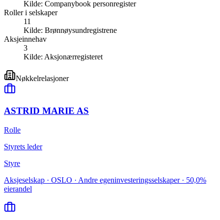
Kilde:
Companybook personregister
Roller i selskaper
11
Kilde:
Brønnøysundregistrene
Aksjeinnehav
3
Kilde:
Aksjonærregisteret
Nøkkelrelasjoner
ASTRID MARIE AS
Rolle
Styrets leder
Styre
Aksjeselskap · OSLO · Andre egeninvesteringsselskaper · 50,0%
eierandel