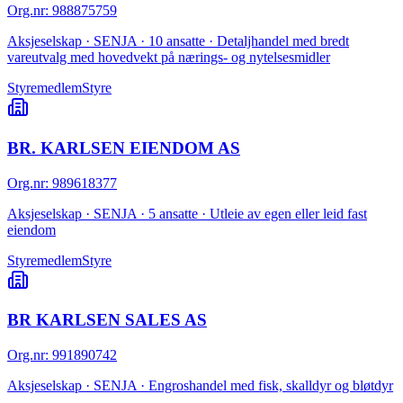
Org.nr
:
988875759
Aksjeselskap · SENJA · 10 ansatte · Detaljhandel med bredt
vareutvalg med hovedvekt på nærings- og nytelsesmidler
Styremedlem
Styre
BR. KARLSEN EIENDOM AS
Org.nr
:
989618377
Aksjeselskap · SENJA · 5 ansatte · Utleie av egen eller leid fast
eiendom
Styremedlem
Styre
BR KARLSEN SALES AS
Org.nr
:
991890742
Aksjeselskap · SENJA · Engroshandel med fisk, skalldyr og bløtdyr