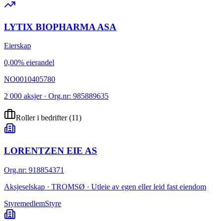
LYTIX BIOPHARMA ASA
Eierskap
0,00% eierandel
NO0010405780
2 000 aksjer · Org.nr: 985889635
Roller i bedrifter
(
11
)
LORENTZEN EIE AS
Org.nr
:
918854371
Aksjeselskap · TROMSØ · Utleie av egen eller leid fast eiendom
Styremedlem
Styre