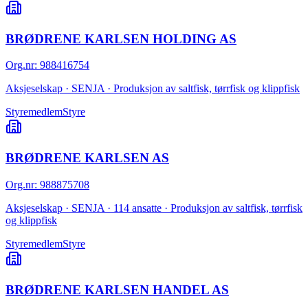
BRØDRENE KARLSEN HOLDING AS
Org.nr
:
988416754
Aksjeselskap · SENJA · Produksjon av saltfisk, tørrfisk og klippfisk
Styremedlem
Styre
BRØDRENE KARLSEN AS
Org.nr
:
988875708
Aksjeselskap · SENJA · 114 ansatte · Produksjon av saltfisk, tørrfisk
og klippfisk
Styremedlem
Styre
BRØDRENE KARLSEN HANDEL AS