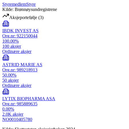
Styremedlem
Styre
Kilde: Brønnøysundregistrene
Aksjeportefølje
(
3
)
IBDK INVEST AS
Org.nr:
922150044
100.00
%
100
aksjer
Ordinære aksjer
ASTRID MARIE AS
Org.nr:
989218913
50.00
%
50
aksjer
Ordinære aksjer
LYTIX BIOPHARMA ASA
Org.nr:
985889635
0.00
%
2.0K
aksjer
NO0010405780