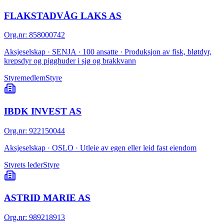
FLAKSTADVÅG LAKS AS
Org.nr
:
858000742
Aksjeselskap · SENJA · 100 ansatte · Produksjon av fisk, bløtdyr,
krepsdyr og pigghuder i sjø og brakkvann
Styremedlem
Styre
IBDK INVEST AS
Org.nr
:
922150044
Aksjeselskap · OSLO · Utleie av egen eller leid fast eiendom
Styrets leder
Styre
ASTRID MARIE AS
Org.nr
:
989218913