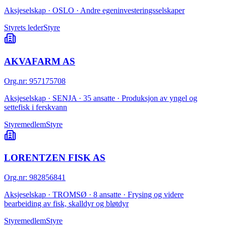
Aksjeselskap · OSLO · Andre egeninvesteringsselskaper
Styrets leder
Styre
AKVAFARM AS
Org.nr
:
957175708
Aksjeselskap · SENJA · 35 ansatte · Produksjon av yngel og
settefisk i ferskvann
Styremedlem
Styre
LORENTZEN FISK AS
Org.nr
:
982856841
Aksjeselskap · TROMSØ · 8 ansatte · Frysing og videre
bearbeiding av fisk, skalldyr og bløtdyr
Styremedlem
Styre