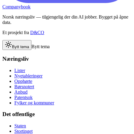
Companybook
Norsk næringsliv — tilgjengelig der din AI jobber. Bygget på åpne
data.
Et prosjekt fra
D&CO
Bytt tema
Bytt tema
Næringsliv
Lister
Nyetableringer
Opphørte
Børsnotert
Anbud
Patentsok
Fylker og kommuner
Det offentlige
Staten
Stortinget