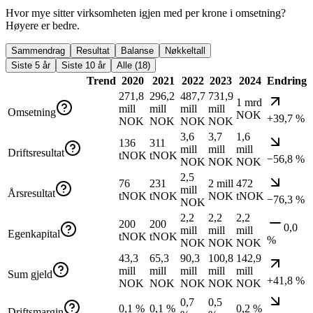
Hvor mye sitter virksomheten igjen med per krone i omsetning?
Høyere er bedre.
Sammendrag
Resultat
Balanse
Nøkkeltall
Siste 5 år
Siste 10 år
Alle (18)
Trend
2020
2021
2022
2023
2024
Endring
271,8
296,2
487,7
731,9
1 mrd
mill
mill
mill
mill
Omsetning
NOK
+39,7 %
NOK
NOK
NOK
NOK
3,6
3,7
1,6
136
311
mill
mill
mill
Driftsresultat
tNOK
tNOK
−56,8 %
NOK
NOK
NOK
2,5
76
231
2 mill
472
mill
Årsresultat
tNOK
tNOK
NOK
tNOK
−76,3 %
NOK
2,2
2,2
2,2
200
200
0,0
mill
mill
mill
Egenkapital
tNOK
tNOK
%
NOK
NOK
NOK
43,3
65,3
90,3
100,8
142,9
mill
mill
mill
mill
mill
Sum gjeld
+41,8 %
NOK
NOK
NOK
NOK
NOK
0,7
0,5
0,1 %
0,1 %
0,2 %
Driftsmargin