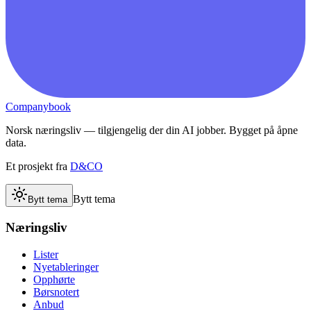
Companybook
Norsk næringsliv — tilgjengelig der din AI jobber. Bygget på åpne
data.
Et prosjekt fra
D&CO
Bytt tema
Bytt tema
Næringsliv
Lister
Nyetableringer
Opphørte
Børsnotert
Anbud