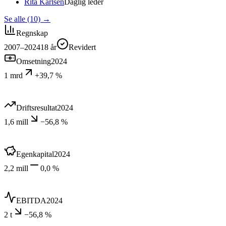
Rita Karlsen
Daglig leder
Se alle (10)
→
Regnskap
2007–2024
18
år
Revidert
Omsetning
2024
1 mrd
+39,7 %
Driftsresultat
2024
1,6 mill
−56,8 %
Egenkapital
2024
2,2 mill
0,0 %
EBITDA
2024
2 t
−56,8 %