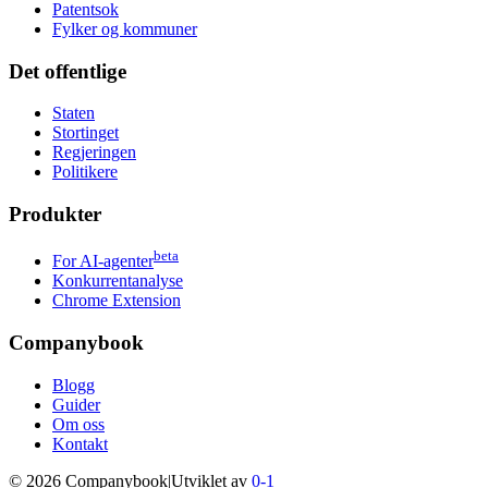
Patentsok
Fylker og kommuner
Det offentlige
Staten
Stortinget
Regjeringen
Politikere
Produkter
beta
For AI-agenter
Konkurrentanalyse
Chrome Extension
Companybook
Blogg
Guider
Om oss
Kontakt
©
2026
Companybook
|
Utviklet av
0-1