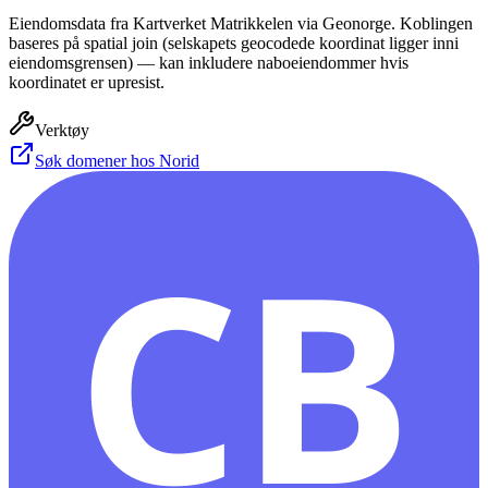
Eiendomsdata fra Kartverket Matrikkelen via Geonorge. Koblingen
baseres på spatial join (selskapets geocodede koordinat ligger inni
eiendomsgrensen) — kan inkludere naboeiendommer hvis
koordinatet er upresist.
Verktøy
Søk domener hos Norid
CB