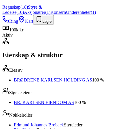
Regnskap
(
18
)
Styre &
Ledelse
(
10
)
Aksjonærer
(
1
)
Konsern
Underenheter
(
1
)
Ring
Kart
Lagre
100k kr
Aktiv
Eierskap & struktur
Eies av
BRØDRENE KARLSEN HOLDING AS
100 %
Største eiere
BR. KARLSEN EIENDOM AS
100 %
Nøkkelroller
Edmund Johannes Broback
Styreleder