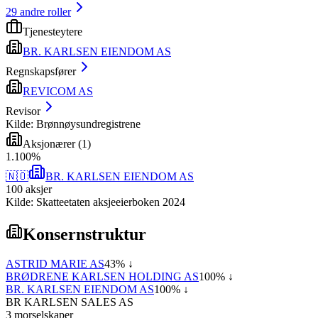
29
andre roller
Tjenesteytere
BR. KARLSEN EIENDOM AS
Regnskapsfører
REVICOM AS
Revisor
Kilde: Brønnøysundregistrene
Aksjonærer
(
1
)
1
.
100
%
🇳🇴
BR. KARLSEN EIENDOM AS
100
aksjer
Kilde: Skatteetaten aksjeeierboken 2024
Konsernstruktur
ASTRID MARIE AS
43
% ↓
BRØDRENE KARLSEN HOLDING AS
100
% ↓
BR. KARLSEN EIENDOM AS
100
% ↓
BR KARLSEN SALES AS
3
morselskap
er