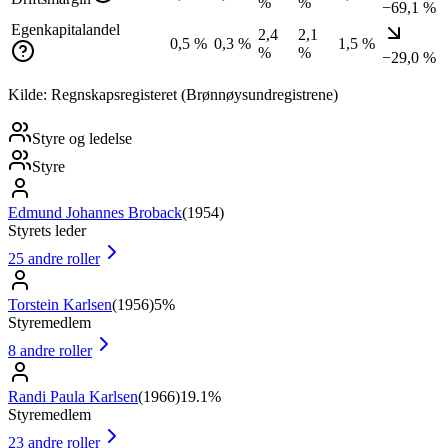
%
%
−69,1 %
Egenkapitalandel
2,4
2,1
0,5 %
0,3 %
1,5 %
%
%
−29,0 %
Kilde: Regnskapsregisteret (Brønnøysundregistrene)
Styre og ledelse
Styre
Edmund Johannes Broback
(
1954
)
Styrets leder
25
andre roller
Torstein Karlsen
(
1956
)
5%
Styremedlem
8
andre roller
Randi Paula Karlsen
(
1966
)
19.1%
Styremedlem
23
andre roller