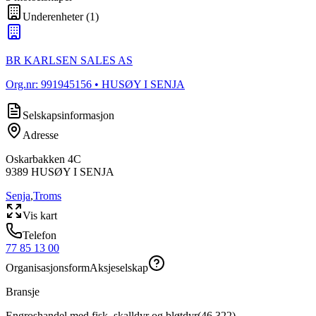
Underenheter
(
1
)
BR KARLSEN SALES AS
Org.nr:
991945156
• HUSØY I SENJA
Selskapsinformasjon
Adresse
Oskarbakken 4C
9389
HUSØY I SENJA
Senja
,
Troms
Vis kart
Telefon
77 85 13 00
Organisasjonsform
Aksjeselskap
Bransje
Engroshandel med fisk, skalldyr og bløtdyr
(
46.322
)