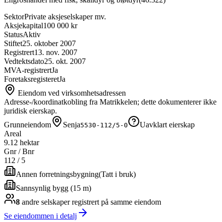
Sektor
Private aksjeselskaper mv.
Aksjekapital
100 000 kr
Status
Aktiv
Stiftet
25. oktober 2007
Registrert
13. nov. 2007
Vedtektsdato
25. okt. 2007
MVA-registrert
Ja
Foretaksregisteret
Ja
Eiendom ved virksomhetsadressen
Adresse-/koordinatkobling fra Matrikkelen; dette dokumenterer ikke
juridisk eierskap.
Grunneiendom
Senja
Uavklart eierskap
5530-112/5-0
Areal
9.12 hektar
Gnr / Bnr
112
/
5
Annen forretningsbygning
(
Tatt i bruk
)
Sannsynlig bygg (15 m)
8
andre selskap
er
registrert på samme eiendom
Se eiendommen i detalj