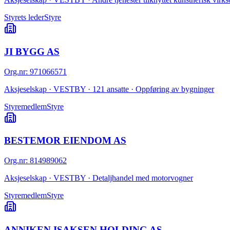
Styrets leder
Styre
JI BYGG AS
Org.nr
:
971066571
Aksjeselskap · VESTBY · 121 ansatte · Oppføring av bygninger
Styremedlem
Styre
BESTEMOR EIENDOM AS
Org.nr
:
814989062
Aksjeselskap · VESTBY · Detaljhandel med motorvogner
Styremedlem
Styre
ANNIKEN ISAKSEN HOLDING AS