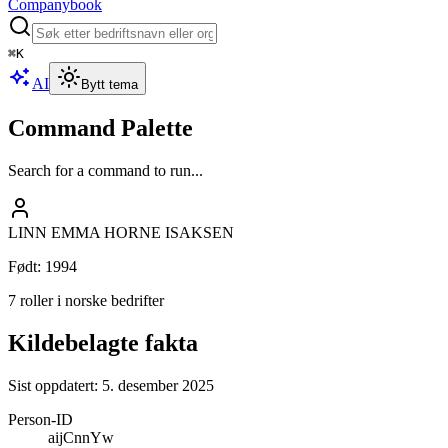
Companybook
⌘
K
AI
Bytt tema
Command Palette
Search for a command to run...
LINN EMMA HORNE ISAKSEN
Født
:
1994
7 roller i norske bedrifter
Kildebelagte fakta
Sist oppdatert:
5. desember 2025
Person-ID
aijCnnYw