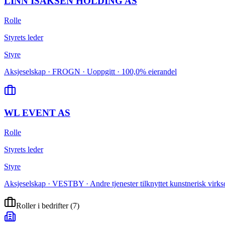
LINN ISAKSEN HOLDING AS
Rolle
Styrets leder
Styre
Aksjeselskap · FROGN · Uoppgitt · 100,0% eierandel
WL EVENT AS
Rolle
Styrets leder
Styre
Aksjeselskap · VESTBY · Andre tjenester tilknyttet kunstnerisk vir
Roller i bedrifter
(
7
)