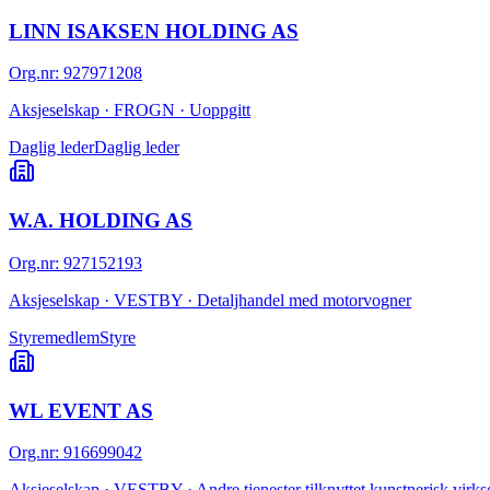
LINN ISAKSEN HOLDING AS
Org.nr
:
927971208
Aksjeselskap · FROGN · Uoppgitt
Daglig leder
Daglig leder
W.A. HOLDING AS
Org.nr
:
927152193
Aksjeselskap · VESTBY · Detaljhandel med motorvogner
Styremedlem
Styre
WL EVENT AS
Org.nr
:
916699042
Aksjeselskap · VESTBY · Andre tjenester tilknyttet kunstnerisk vir