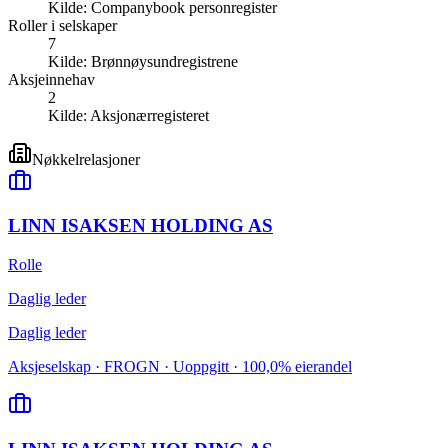
Kilde:
Companybook personregister
Roller i selskaper
7
Kilde:
Brønnøysundregistrene
Aksjeinnehav
2
Kilde:
Aksjonærregisteret
Nøkkelrelasjoner
LINN ISAKSEN HOLDING AS
Rolle
Daglig leder
Daglig leder
Aksjeselskap · FROGN · Uoppgitt · 100,0% eierandel