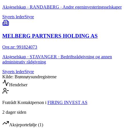
Aksjeselskap · RANDABERG · Andre egeninvesteringsselskaper
Styrets leder
Styre
MELBERG PARTNERS HOLDING AS
Org.nr
:
991824073
Aksjeselskap · STAVANGER · Bedriftsrådgivning og annen
administrativ rådgivning
Styrets leder
Styre
Kilde: Brønnøysundregistrene
Hendelser
Fratrådt Kontaktperson
i
FIRING INVEST AS
2 dager siden
Aksjeportefølje
(
1
)