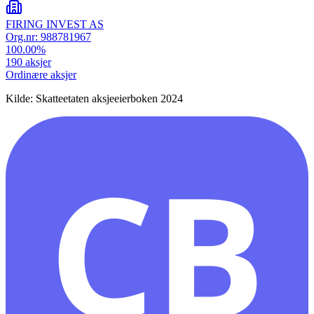
FIRING INVEST AS
Org.nr:
988781967
100.00
%
190
aksjer
Ordinære aksjer
Kilde: Skatteetaten aksjeeierboken 2024
CB