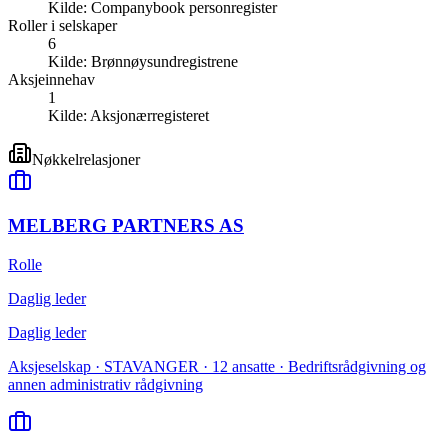
Kilde:
Companybook personregister
Roller i selskaper
6
Kilde:
Brønnøysundregistrene
Aksjeinnehav
1
Kilde:
Aksjonærregisteret
Nøkkelrelasjoner
MELBERG PARTNERS AS
Rolle
Daglig leder
Daglig leder
Aksjeselskap · STAVANGER · 12 ansatte · Bedriftsrådgivning og
annen administrativ rådgivning