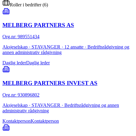
Roller i bedrifter
(
6
)
MELBERG PARTNERS AS
Org.nr
:
989551434
Aksjeselskap · STAVANGER · 12 ansatte · Bedriftsrådgivning og
annen administrativ rådgivning
Daglig leder
Daglig leder
MELBERG PARTNERS INVEST AS
Org.nr
:
930896802
Aksjeselskap · STAVANGER · Bedriftsrådgivning og annen
administrativ rådgivning
Kontaktperson
Kontaktperson