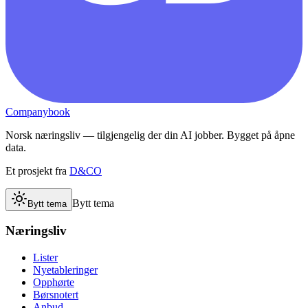
Companybook
Norsk næringsliv — tilgjengelig der din AI jobber. Bygget på åpne
data.
Et prosjekt fra
D&CO
Bytt tema
Bytt tema
Næringsliv
Lister
Nyetableringer
Opphørte
Børsnotert
Anbud