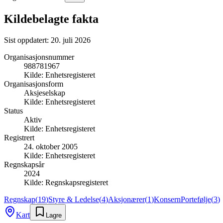
Kildebelagte fakta
Sist oppdatert:
20. juli 2026
Organisasjonsnummer
988781967
Kilde:
Enhetsregisteret
Organisasjonsform
Aksjeselskap
Kilde:
Enhetsregisteret
Status
Aktiv
Kilde:
Enhetsregisteret
Registrert
24. oktober 2005
Kilde:
Enhetsregisteret
Regnskapsår
2024
Kilde:
Regnskapsregisteret
Regnskap
(
19
)
Styre & Ledelse
(
4
)
Aksjonærer
(
1
)
Konsern
Portefølje
(
3
)
Kart
Lagre