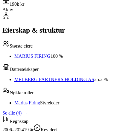
190k kr
Aktiv
Eierskap & struktur
Største eiere
MARIUS FIRING
100 %
Datterselskaper
MELBERG PARTNERS HOLDING AS
25.2 %
Nøkkelroller
Marius Firing
Styreleder
Se alle (4)
→
Regnskap
2006–2024
19
år
Revidert