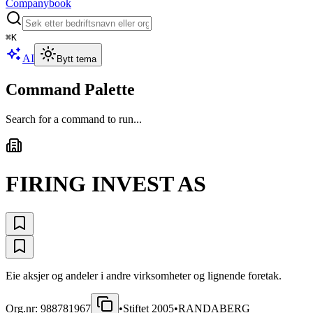
Companybook
⌘
K
AI
Bytt tema
Command Palette
Search for a command to run...
FIRING INVEST AS
Eie aksjer og andeler i andre virksomheter og lignende foretak.
Org.nr:
988781967
•
Stiftet
2005
•
RANDABERG