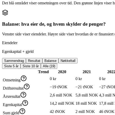
Det blå området viser omsetningen over tid. Den grønne linjen viser h
Balanse: hva eier de, og hvem skylder de penger?
Venstre side viser eiendeler. Høyre side viser hvordan de er finansiert (
Eiendeler
Egenkapital + gjeld
Sammendrag
Resultat
Balanse
Nøkkeltall
Siste 5 år
Siste 10 år
Alle (19)
Trend
2020
2021
202
0 kr
0 kr
0 kr
Omsetning
−19 tNOK
−21 tNOK
−27 tNO
Driftsresultat
2,6 mill NOK
5,8 mill NOK
4,3 mill
Årsresultat
14,2 mill NOK
18 mill NOK
17,8 mil
Egenkapital
42 tNOK
2 mill NOK
46 tNOK
Sum gjeld