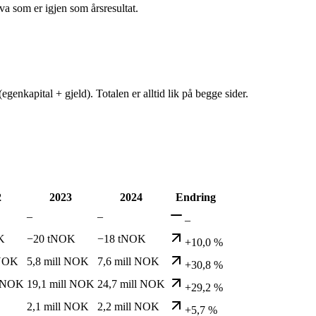
va som er igjen som årsresultat.
egenkapital + gjeld). Totalen er alltid lik på begge sider.
2
2023
2024
Endring
–
–
–
K
−20 tNOK
−18 tNOK
+10,0 %
 NOK
5,8 mill NOK
7,6 mill NOK
+30,8 %
l NOK
19,1 mill NOK
24,7 mill NOK
+29,2 %
2,1 mill NOK
2,2 mill NOK
+5,7 %