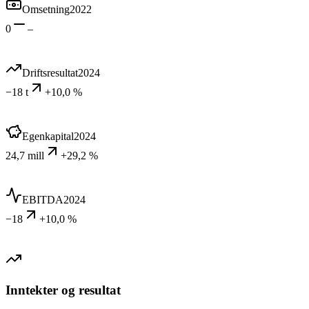
Omsetning
2022
0
–
Driftsresultat
2024
−18 t
+10,0 %
Egenkapital
2024
24,7 mill
+29,2 %
EBITDA
2024
−18
+10,0 %
Inntekter og resultat