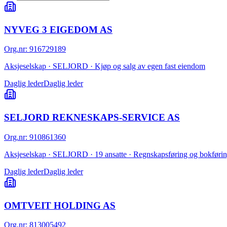
NYVEG 3 EIGEDOM AS
Org.nr
:
916729189
Aksjeselskap · SELJORD · Kjøp og salg av egen fast eiendom
Daglig leder
Daglig leder
SELJORD REKNESKAPS-SERVICE AS
Org.nr
:
910861360
Aksjeselskap · SELJORD · 19 ansatte · Regnskapsføring og bokføri
Daglig leder
Daglig leder
OMTVEIT HOLDING AS
Org.nr
:
813005492