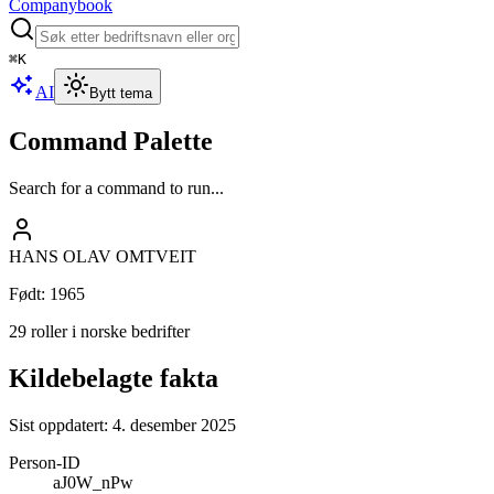
Companybook
⌘
K
AI
Bytt tema
Command Palette
Search for a command to run...
HANS OLAV OMTVEIT
Født
:
1965
29 roller i norske bedrifter
Kildebelagte fakta
Sist oppdatert:
4. desember 2025
Person-ID
aJ0W_nPw