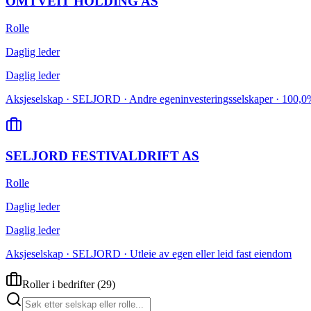
OMTVEIT HOLDING AS
Rolle
Daglig leder
Daglig leder
Aksjeselskap · SELJORD · Andre egeninvesteringsselskaper · 100,0
SELJORD FESTIVALDRIFT AS
Rolle
Daglig leder
Daglig leder
Aksjeselskap · SELJORD · Utleie av egen eller leid fast eiendom
Roller i bedrifter
(
29
)