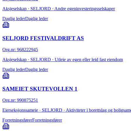
Aksjeselskap · SELJORD · Andre egeninvesteringsselskaper
Daglig leder
Daglig leder
SELJORD FESTIVALDRIFT AS
Org.nr
:
968222945
Aksjeselskap · SELJORD · Utleie av egen eller leid fast eiendom
Daglig leder
Daglig leder
SAMEIET SKUTEVOLLEN 1
Org.nr
:
990875251
Eierseksjonssameie · SELJORD · Aktiviteter i borettslag og boligsam
Forretningsfører
Forretningsfører