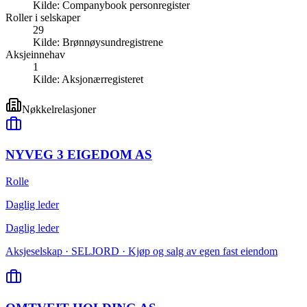
Kilde:
Companybook personregister
Roller i selskaper
29
Kilde:
Brønnøysundregistrene
Aksjeinnehav
1
Kilde:
Aksjonærregisteret
Nøkkelrelasjoner
NYVEG 3 EIGEDOM AS
Rolle
Daglig leder
Daglig leder
Aksjeselskap · SELJORD · Kjøp og salg av egen fast eiendom