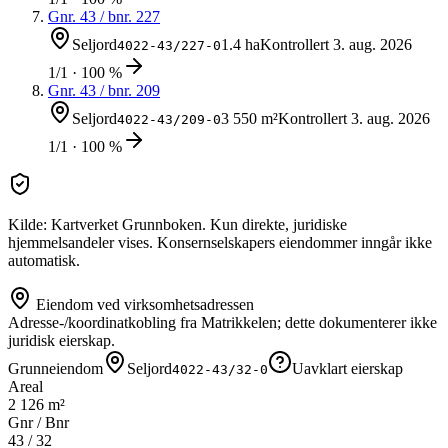
Gnr.
43
/ bnr.
227
Seljord
1.4 ha
Kontrollert
3. aug. 2026
4022-43/227-0
1/1 · 100 %
Gnr.
43
/ bnr.
209
Seljord
3 550 m²
Kontrollert
3. aug. 2026
4022-43/209-0
1/1 · 100 %
Kilde: Kartverket Grunnboken. Kun direkte, juridiske
hjemmelsandeler vises. Konsernselskapers eiendommer inngår ikke
automatisk.
Eiendom ved virksomhetsadressen
Adresse-/koordinatkobling fra Matrikkelen; dette dokumenterer ikke
juridisk eierskap.
Grunneiendom
Seljord
Uavklart eierskap
4022-43/32-0
Areal
2 126 m²
Gnr / Bnr
43
/
32