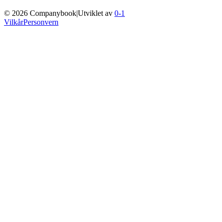
©
2026
Companybook
|
Utviklet av
0-1
Vilkår
Personvern