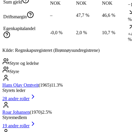
Sum gjeld
NOK
NOK
NOK
−
–
47,7 %
46,6 %
Driftsmargin
%
Egenkapitalandel
-0,0 %
2,0 %
10,7 %
+
%
Kilde: Regnskapsregisteret (Brønnøysundregistrene)
Styre og ledelse
Styre
Hans Olav Omtveit
(
1965
)
11.3%
Styrets leder
28
andre roller
Roar Johansen
(
1970
)
2.5%
Styremedlem
19
andre roller