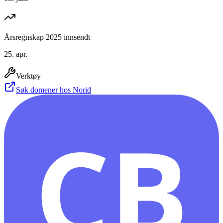
Årsregnskap 2025 innsendt
25. apr.
Verktøy
Søk domener hos Norid
CB