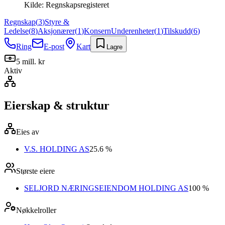
Kilde:
Regnskapsregisteret
Regnskap
(
3
)
Styre &
Ledelse
(
8
)
Aksjonærer
(
1
)
Konsern
Underenheter
(
1
)
Tilskudd
(
6
)
Ring
E-post
Kart
Lagre
5 mill. kr
Aktiv
Eierskap & struktur
Eies av
V.S. HOLDING AS
25.6 %
Største eiere
SELJORD NÆRINGSEIENDOM HOLDING AS
100 %
Nøkkelroller