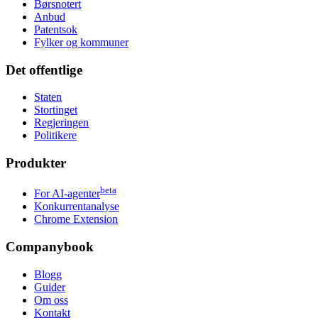
Børsnotert
Anbud
Patentsok
Fylker og kommuner
Det offentlige
Staten
Stortinget
Regjeringen
Politikere
Produkter
beta
For AI-agenter
Konkurrentanalyse
Chrome Extension
Companybook
Blogg
Guider
Om oss
Kontakt