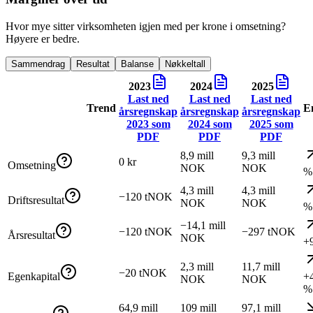
Hvor mye sitter virksomheten igjen med per krone i omsetning?
Høyere er bedre.
Sammendrag
Resultat
Balanse
Nøkkeltall
2023
2024
2025
Last ned
Last ned
Last ned
Trend
E
årsregnskap
årsregnskap
årsregnskap
2023
som
2024
som
2025
som
PDF
PDF
PDF
8,9 mill
9,3 mill
0 kr
Omsetning
NOK
NOK
%
4,3 mill
4,3 mill
−120 tNOK
Driftsresultat
NOK
NOK
%
−14,1 mill
−120 tNOK
−297 tNOK
Årsresultat
NOK
+
2,3 mill
11,7 mill
−20 tNOK
Egenkapital
+
NOK
NOK
%
64,9 mill
109 mill
97,1 mill