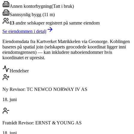
Annen kontorbygning
(
Tatt i bruk
)
Sannsynlig bygg (11 m)
13
andre selskap
er
registrert på samme eiendom
Se eiendommen i detalj
Eiendomsdata fra Kartverket Matrikkelen via Geonorge. Koblingen
baseres på spatial join (selskapets geocodede koordinat ligger inni
eiendomsgrensen) — kan inkludere naboeiendommer hvis
koordinatet er upresist.
Hendelser
Ny Revisor: TC NEWCO NORWAY IV AS
18. juni
Fratrådt Revisor: ERNST & YOUNG AS
18. juni