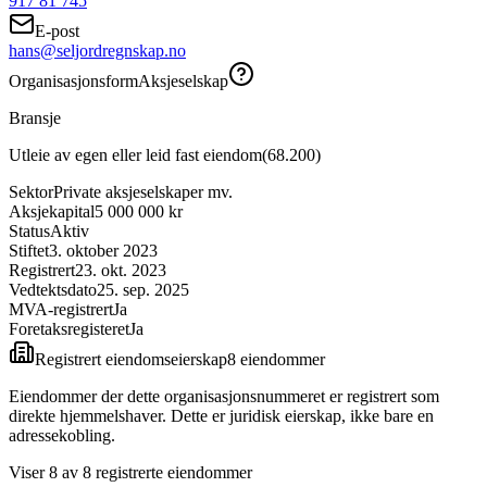
917 81 745
E-post
hans@seljordregnskap.no
Organisasjonsform
Aksjeselskap
Bransje
Utleie av egen eller leid fast eiendom
(
68.200
)
Sektor
Private aksjeselskaper mv.
Aksjekapital
5 000 000 kr
Status
Aktiv
Stiftet
3. oktober 2023
Registrert
23. okt. 2023
Vedtektsdato
25. sep. 2025
MVA-registrert
Ja
Foretaksregisteret
Ja
Registrert eiendomseierskap
8
eiendom
mer
Eiendommer der dette organisasjonsnummeret er registrert som
direkte hjemmelshaver. Dette er juridisk eierskap, ikke bare en
adressekobling.
Viser
8
av
8
registrerte eiendommer