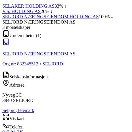
SELAKER HOLDING AS
33
% ↓
V.S. HOLDING AS
26
% ↓
SELJORD NÆRINGSEIENDOM HOLDING AS
100
% ↓
SELJORD NÆRINGSEIENDOM AS
3
morselskap
er
Underenheter
(
1
)
SELJORD NÆRINGSEIENDOM AS
Org.nr:
832345512
• SELJORD
Selskapsinformasjon
Adresse
Nyveg 3C
3840
SELJORD
Seljord
,
Telemark
Vis kart
Telefon