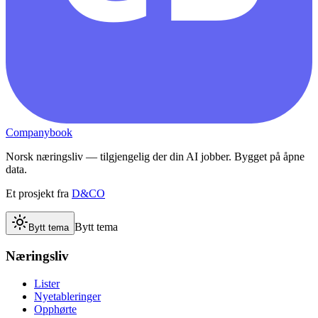
Companybook
Norsk næringsliv — tilgjengelig der din AI jobber. Bygget på åpne
data.
Et prosjekt fra
D&CO
Bytt tema
Bytt tema
Næringsliv
Lister
Nyetableringer
Opphørte