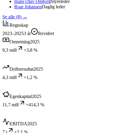
Hans Olav Omtveit
Styreleder
Roar Johansen
Daglig leder
Se alle (8)
→
Regnskap
2023–2025
3
år
Revidert
Omsetning
2025
9,3 mill
+3,8 %
Driftsresultat
2025
4,3 mill
+1,2 %
Egenkapital
2025
11,7 mill
+414,3 %
EBITDA
2025
7 t
+2,1 %