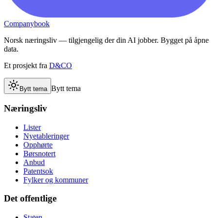
Companybook
Norsk næringsliv — tilgjengelig der din AI jobber. Bygget på åpne
data.
Et prosjekt fra
D&CO
Bytt tema
Bytt tema
Næringsliv
Lister
Nyetableringer
Opphørte
Børsnotert
Anbud
Patentsok
Fylker og kommuner
Det offentlige
Staten