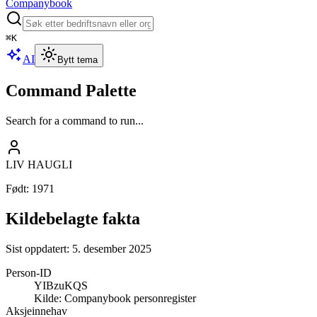
Companybook
⌘
K
AI
Bytt tema
Command Palette
Search for a command to run...
LIV HAUGLI
Født
:
1971
Kildebelagte fakta
Sist oppdatert:
5. desember 2025
Person-ID
YIBzuKQS
Kilde:
Companybook personregister
Aksjeinnehav