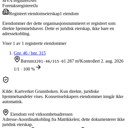
MVA-registrert
Nei
Foretaksregisteret
Ja
Registrert eiendomseierskap
1
eiendom
Eiendommer der dette organisasjonsnummeret er registrert som
direkte hjemmelshaver. Dette er juridisk eierskap, ikke bare en
adressekobling.
Viser
1
av
1
registrerte eiendommer
Gnr.
46
/ bnr.
315
Bærum
1 287 m²
Kontrollert
2. aug. 2026
3201-46/315-0
1/1 · 100 %
Kilde: Kartverket Grunnboken. Kun direkte, juridiske
hjemmelsandeler vises. Konsernselskapers eiendommer inngår ikke
automatisk.
Eiendom ved virksomhetsadressen
Adresse-/koordinatkobling fra Matrikkelen; dette dokumenterer ikke
juridisk eierskap.