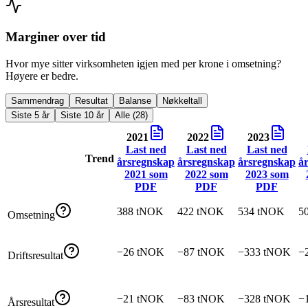
Marginer over tid
Hvor mye sitter virksomheten igjen med per krone i omsetning?
Høyere er bedre.
Sammendrag
Resultat
Balanse
Nøkkeltall
Siste 5 år
Siste 10 år
Alle (28)
2021
2022
2023
Last ned
Last ned
Last ned
Trend
årsregnskap
årsregnskap
årsregnskap
å
2021
som
2022
som
2023
som
PDF
PDF
PDF
388 tNOK
422 tNOK
534 tNOK
5
Omsetning
−26 tNOK
−87 tNOK
−333 tNOK
−
Driftsresultat
−21 tNOK
−83 tNOK
−328 tNOK
−
Årsresultat