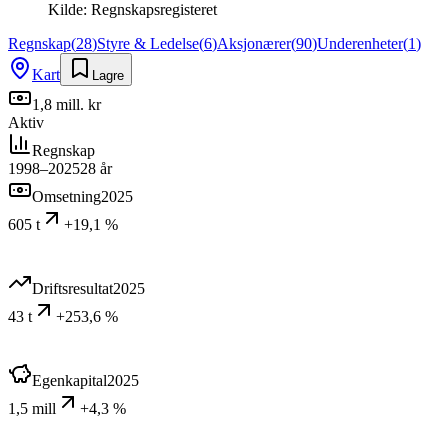
Kilde:
Regnskapsregisteret
Regnskap
(
28
)
Styre & Ledelse
(
6
)
Aksjonærer
(
90
)
Underenheter
(
1
)
Kart
Lagre
1,8 mill. kr
Aktiv
Regnskap
1998–2025
28
år
Omsetning
2025
605 t
+19,1 %
Driftsresultat
2025
43 t
+253,6 %
Egenkapital
2025
1,5 mill
+4,3 %