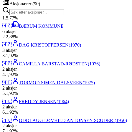
Aksjonærer
(
90
)
1
.
5,77
%
🇳🇴
BÆRUM KOMMUNE
6
aksjer
2
.
2,88
%
🇳🇴
DAG KRISTOFFERSEN
(
1970
)
3
aksjer
3
.
1,92
%
🇳🇴
CAMILLA BARSTAD-RØDSTEN
(
1976
)
2
aksjer
4
.
1,92
%
🇳🇴
TORMOD SIMEN DALSVEEN
(
1975
)
2
aksjer
5
.
1,92
%
🇳🇴
FREDDY JENSEN
(
1964
)
2
aksjer
6
.
1,92
%
🇳🇴
ODDLAUG LØVHILD ANTONSEN SCUDERI
(
1956
)
2
aksjer
7
.
1,92
%