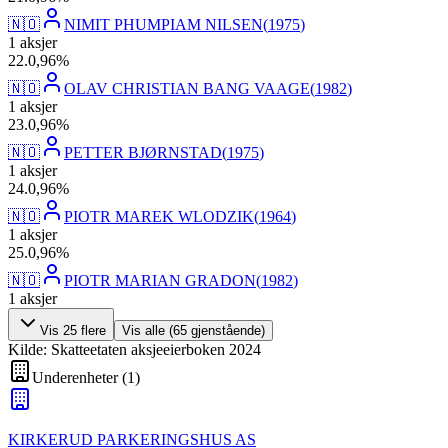
🇳🇴
NIMIT PHUMPIAM NILSEN
(
1975
)
1
aksjer
22
.
0,96
%
🇳🇴
OLAV CHRISTIAN BANG VAAGE
(
1982
)
1
aksjer
23
.
0,96
%
🇳🇴
PETTER BJØRNSTAD
(
1975
)
1
aksjer
24
.
0,96
%
🇳🇴
PIOTR MAREK WLODZIK
(
1964
)
1
aksjer
25
.
0,96
%
🇳🇴
PIOTR MARIAN GRADON
(
1982
)
1
aksjer
Vis
25
flere
Vis alle (
65
gjenstående)
Kilde: Skatteetaten aksjeeierboken 2024
Underenheter
(
1
)
KIRKERUD PARKERINGSHUS AS