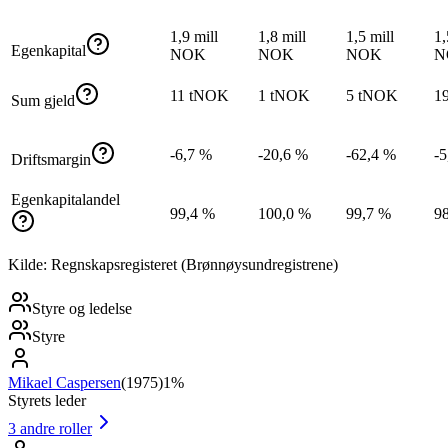
1,9 mill
1,8 mill
1,5 mill
1,
Egenkapital
NOK
NOK
NOK
N
11 tNOK
1 tNOK
5 tNOK
1
Sum gjeld
-6,7 %
-20,6 %
-62,4 %
-5
Driftsmargin
Egenkapitalandel
99,4 %
100,0 %
99,7 %
9
Kilde: Regnskapsregisteret (Brønnøysundregistrene)
Styre og ledelse
Styre
Mikael Caspersen
(
1975
)
1%
Styrets leder
3
andre roller