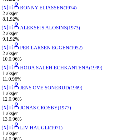
🇳🇴
RONNY ELIASSEN
(
1974
)
2
aksjer
8
.
1,92
%
🇳🇴
ALEKSEJS ALOSINS
(
1973
)
2
aksjer
9
.
1,92
%
🇳🇴
PER LARSEN EGGEN
(
1952
)
2
aksjer
10
.
0,96
%
🇳🇴
HODA SALEH ECHKANTENA
(
1999
)
1
aksjer
11
.
0,96
%
🇳🇴
JENS OVE SONERUD
(
1969
)
1
aksjer
12
.
0,96
%
🇳🇴
JONAS CROSBY
(
1977
)
1
aksjer
13
.
0,96
%
🇳🇴
LIV HAUGLI
(
1971
)
1
aksjer
14
.
0,96
%