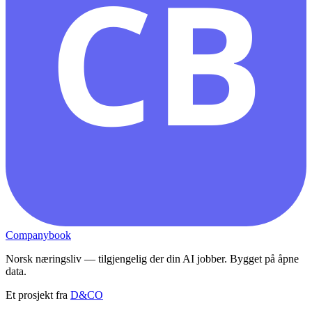
CB
Companybook
Norsk næringsliv — tilgjengelig der din AI jobber. Bygget på åpne
data.
Et prosjekt fra
D&CO