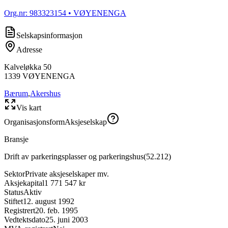
Org.nr:
983323154
• VØYENENGA
Selskapsinformasjon
Adresse
Kalveløkka 50
1339
VØYENENGA
Bærum
,
Akershus
Vis kart
Organisasjonsform
Aksjeselskap
Bransje
Drift av parkeringsplasser og parkeringshus
(
52.212
)
Sektor
Private aksjeselskaper mv.
Aksjekapital
1 771 547 kr
Status
Aktiv
Stiftet
12. august 1992
Registrert
20. feb. 1995
Vedtektsdato
25. juni 2003