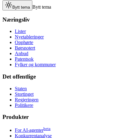
Bytt tema
Bytt tema
Næringsliv
Lister
Nyetableringer
Opphørte
Børsnotert
Anbud
Patentsok
Fylker og kommuner
Det offentlige
Staten
Stortinget
Regjeringen
Politikere
Produkter
beta
For AI-agenter
Konkurrentanalyse