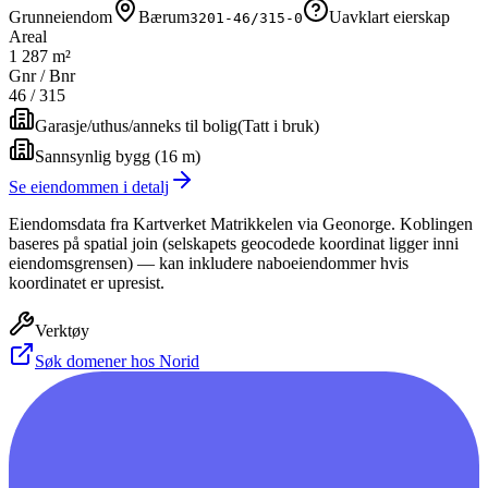
Grunneiendom
Bærum
Uavklart eierskap
3201-46/315-0
Areal
1 287 m²
Gnr / Bnr
46
/
315
Garasje/uthus/anneks til bolig
(
Tatt i bruk
)
Sannsynlig bygg (16 m)
Se eiendommen i detalj
Eiendomsdata fra Kartverket Matrikkelen via Geonorge. Koblingen
baseres på spatial join (selskapets geocodede koordinat ligger inni
eiendomsgrensen) — kan inkludere naboeiendommer hvis
koordinatet er upresist.
Verktøy
Søk domener hos Norid