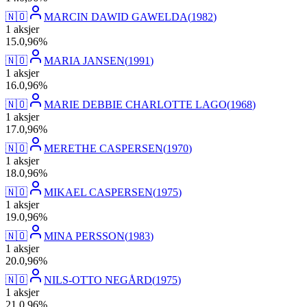
🇳🇴
MARCIN DAWID GAWELDA
(
1982
)
1
aksjer
15
.
0,96
%
🇳🇴
MARIA JANSEN
(
1991
)
1
aksjer
16
.
0,96
%
🇳🇴
MARIE DEBBIE CHARLOTTE LAGO
(
1968
)
1
aksjer
17
.
0,96
%
🇳🇴
MERETHE CASPERSEN
(
1970
)
1
aksjer
18
.
0,96
%
🇳🇴
MIKAEL CASPERSEN
(
1975
)
1
aksjer
19
.
0,96
%
🇳🇴
MINA PERSSON
(
1983
)
1
aksjer
20
.
0,96
%
🇳🇴
NILS-OTTO NEGÅRD
(
1975
)
1
aksjer
21
.
0,96
%