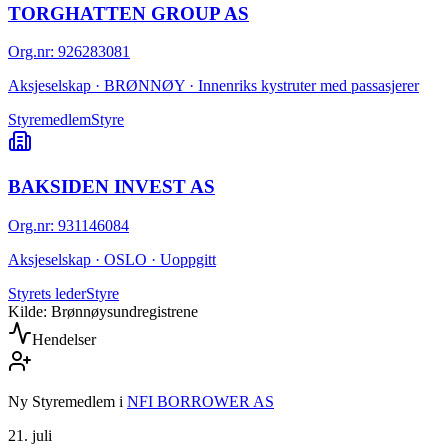
TORGHATTEN GROUP AS
Org.nr
:
926283081
Aksjeselskap · BRØNNØY · Innenriks kystruter med passasjerer
Styremedlem
Styre
BAKSIDEN INVEST AS
Org.nr
:
931146084
Aksjeselskap · OSLO · Uoppgitt
Styrets leder
Styre
Kilde: Brønnøysundregistrene
Hendelser
Ny Styremedlem
i
NFI BORROWER AS
21. juli