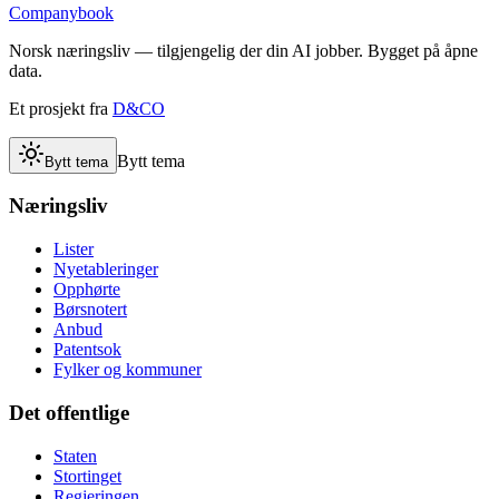
Companybook
Norsk næringsliv — tilgjengelig der din AI jobber. Bygget på åpne
data.
Et prosjekt fra
D&CO
Bytt tema
Bytt tema
Næringsliv
Lister
Nyetableringer
Opphørte
Børsnotert
Anbud
Patentsok
Fylker og kommuner
Det offentlige
Staten
Stortinget
Regjeringen