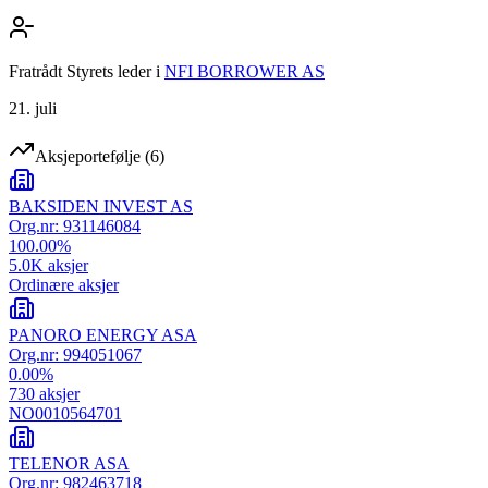
Fratrådt Styrets leder
i
NFI BORROWER AS
21. juli
Aksjeportefølje
(
6
)
BAKSIDEN INVEST AS
Org.nr:
931146084
100.00
%
5.0K
aksjer
Ordinære aksjer
PANORO ENERGY ASA
Org.nr:
994051067
0.00
%
730
aksjer
NO0010564701
TELENOR ASA
Org.nr:
982463718