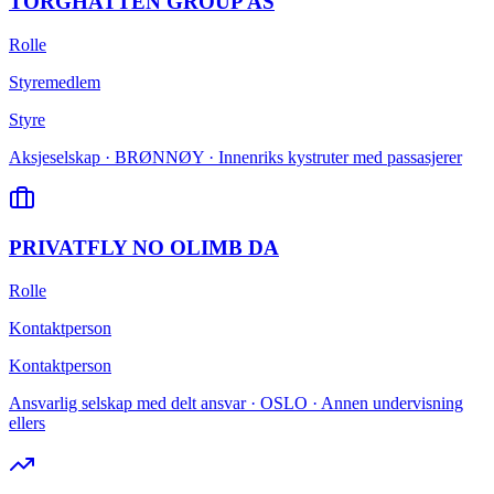
TORGHATTEN GROUP AS
Rolle
Styremedlem
Styre
Aksjeselskap · BRØNNØY · Innenriks kystruter med passasjerer
PRIVATFLY NO OLIMB DA
Rolle
Kontaktperson
Kontaktperson
Ansvarlig selskap med delt ansvar · OSLO · Annen undervisning
ellers