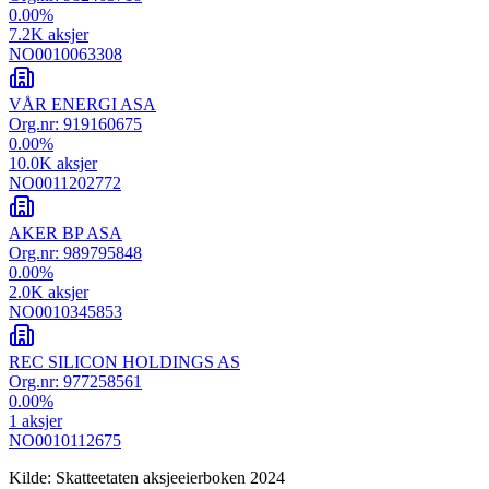
0.00
%
7.2K
aksjer
NO0010063308
VÅR ENERGI ASA
Org.nr:
919160675
0.00
%
10.0K
aksjer
NO0011202772
AKER BP ASA
Org.nr:
989795848
0.00
%
2.0K
aksjer
NO0010345853
REC SILICON HOLDINGS AS
Org.nr:
977258561
0.00
%
1
aksjer
NO0010112675
Kilde: Skatteetaten aksjeeierboken 2024