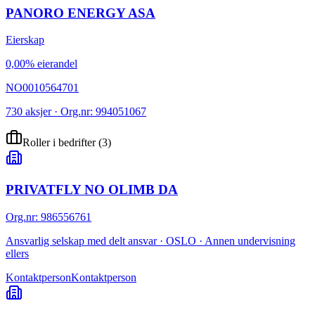
PANORO ENERGY ASA
Eierskap
0,00% eierandel
NO0010564701
730 aksjer · Org.nr: 994051067
Roller i bedrifter
(
3
)
PRIVATFLY NO OLIMB DA
Org.nr
:
986556761
Ansvarlig selskap med delt ansvar · OSLO · Annen undervisning
ellers
Kontaktperson
Kontaktperson