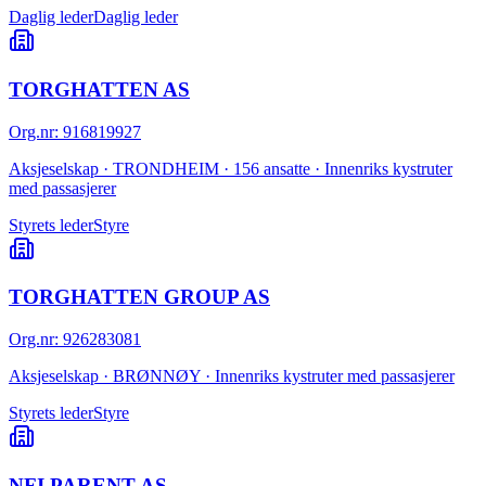
Daglig leder
Daglig leder
TORGHATTEN AS
Org.nr
:
916819927
Aksjeselskap · TRONDHEIM · 156 ansatte · Innenriks kystruter
med passasjerer
Styrets leder
Styre
TORGHATTEN GROUP AS
Org.nr
:
926283081
Aksjeselskap · BRØNNØY · Innenriks kystruter med passasjerer
Styrets leder
Styre
NFI PARENT AS