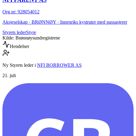
Org.nr
:
928054012
Aksjeselskap · BRØNNØY · Innenriks kystruter med passasjerer
Styrets leder
Styre
Kilde: Brønnøysundregistrene
Hendelser
Ny Styrets leder
i
NFI BORROWER AS
21. juli