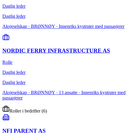
Daglig leder
Daglig leder
Aksjeselskap · BRØNNØY · Innenriks kystruter med passasjerer
NORDIC FERRY INFRASTRUCTURE AS
Rolle
Daglig leder
Daglig leder
Aksjeselskap · BRØNNØY · 13 ansatte · Innenriks kystruter med
passasjerer
Roller i bedrifter
(
6
)
NFI PARENT AS