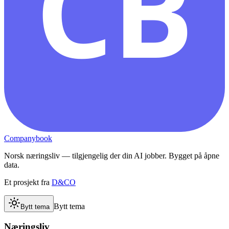
CB
Companybook
Norsk næringsliv — tilgjengelig der din AI jobber. Bygget på åpne
data.
Et prosjekt fra
D&CO
Bytt tema
Bytt tema
Næringsliv