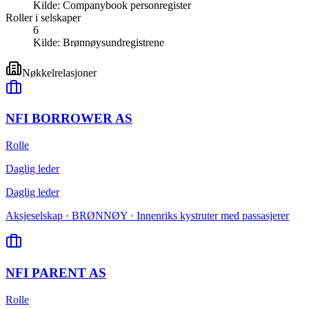
Kilde:
Companybook personregister
Roller i selskaper
6
Kilde:
Brønnøysundregistrene
Nøkkelrelasjoner
NFI BORROWER AS
Rolle
Daglig leder
Daglig leder
Aksjeselskap · BRØNNØY · Innenriks kystruter med passasjerer
NFI PARENT AS
Rolle