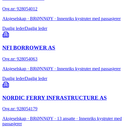
Org.nr
:
928054012
Aksjeselskap · BRØNNØY · Innenriks kystruter med passasjerer
Daglig leder
Daglig leder
NFI BORROWER AS
Org.nr
:
928054063
Aksjeselskap · BRØNNØY · Innenriks kystruter med passasjerer
Daglig leder
Daglig leder
NORDIC FERRY INFRASTRUCTURE AS
Org.nr
:
928054179
Aksjeselskap · BRØNNØY · 13 ansatte · Innenriks kystruter med
passasjerer