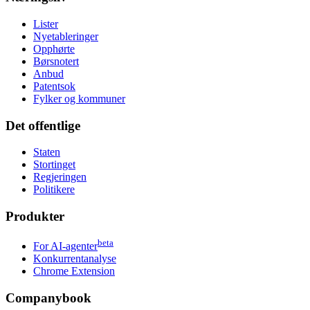
Lister
Nyetableringer
Opphørte
Børsnotert
Anbud
Patentsok
Fylker og kommuner
Det offentlige
Staten
Stortinget
Regjeringen
Politikere
Produkter
beta
For AI-agenter
Konkurrentanalyse
Chrome Extension
Companybook