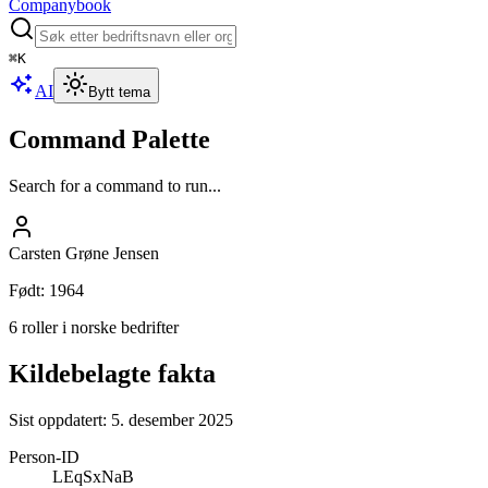
Companybook
⌘
K
AI
Bytt tema
Command Palette
Search for a command to run...
Carsten Grøne Jensen
Født
:
1964
6 roller i norske bedrifter
Kildebelagte fakta
Sist oppdatert:
5. desember 2025
Person-ID
LEqSxNaB