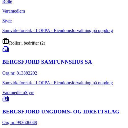
Rolle
Varamedlem
Styre
Samvirkeforetak · LOPPA · Eiendomsforvaltning på oppdrag
Roller i bedrifter
(
2
)
BERGSFJORD SAMFUNNSHUS SA
Org.nr
:
813382202
Samvirkeforetak · LOPPA · Eiendomsforvaltning på oppdrag
Varamedlem
Styre
BERGSFJORD UNGDOMS- OG IDRETTSLAG
Org.nr
:
993606049