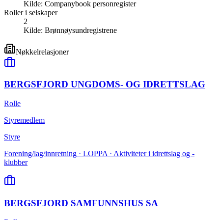
Kilde:
Companybook personregister
Roller i selskaper
2
Kilde:
Brønnøysundregistrene
Nøkkelrelasjoner
BERGSFJORD UNGDOMS- OG IDRETTSLAG
Rolle
Styremedlem
Styre
Forening/lag/innretning · LOPPA · Aktiviteter i idrettslag og -
klubber
BERGSFJORD SAMFUNNSHUS SA