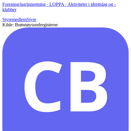
Forening/lag/innretning · LOPPA · Aktiviteter i idrettslag og -
klubber
Styremedlem
Styre
Kilde: Brønnøysundregistrene
CB