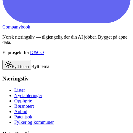
Companybook
Norsk næringsliv — tilgjengelig der din AI jobber. Bygget på åpne
data.
Et prosjekt fra
D&CO
Bytt tema
Bytt tema
Næringsliv
Lister
Nyetableringer
Opphørte
Børsnotert
Anbud
Patentsok
Fylker og kommuner