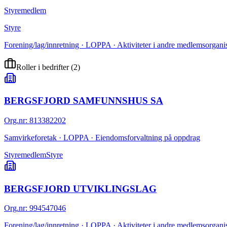
Styremedlem
Styre
Forening/lag/innretning · LOPPA · Aktiviteter i andre medlemsorganis
Roller i bedrifter
(
2
)
BERGSFJORD SAMFUNNSHUS SA
Org.nr
:
813382202
Samvirkeforetak · LOPPA · Eiendomsforvaltning på oppdrag
Styremedlem
Styre
BERGSFJORD UTVIKLINGSLAG
Org.nr
:
994547046
Forening/lag/innretning · LOPPA · Aktiviteter i andre medlemsorganis