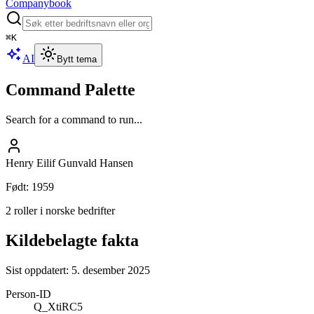
Companybook
⌘
K
AI
Bytt tema
Command Palette
Search for a command to run...
Henry Eilif Gunvald Hansen
Født
:
1959
2 roller i norske bedrifter
Kildebelagte fakta
Sist oppdatert:
5. desember 2025
Person-ID
Q_XtiRC5