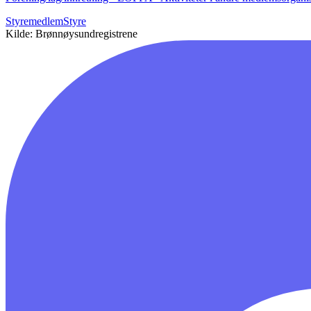
Styremedlem
Styre
Kilde: Brønnøysundregistrene