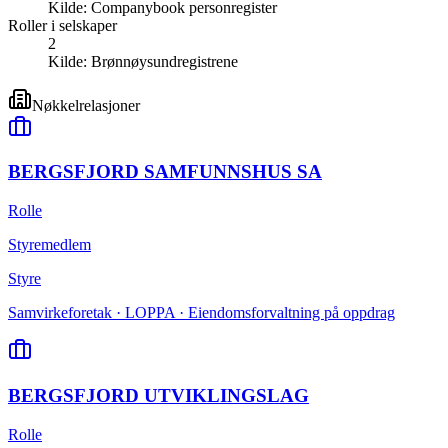
Kilde:
Companybook personregister
Roller i selskaper
2
Kilde:
Brønnøysundregistrene
Nøkkelrelasjoner
BERGSFJORD SAMFUNNSHUS SA
Rolle
Styremedlem
Styre
Samvirkeforetak · LOPPA · Eiendomsforvaltning på oppdrag
BERGSFJORD UTVIKLINGSLAG
Rolle