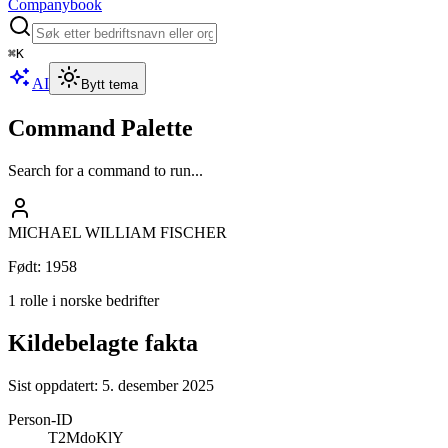
Companybook
⌘
K
AI
Bytt tema
Command Palette
Search for a command to run...
MICHAEL WILLIAM FISCHER
Født
:
1958
1 rolle i norske bedrifter
Kildebelagte fakta
Sist oppdatert:
5. desember 2025
Person-ID
T2MdoKlY