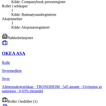
Kilde:
Companybook personregister
Roller i selskaper
1
Kilde:
Brønnøysundregistrene
Aksjeinnehav
1
Kilde:
Aksjonærregisteret
Nøkkelrelasjoner
OKEA ASA
Rolle
Styremedlem
Styre
Allmennaksjeselskap · TRONDHEIM · 545 ansatte · Utvinning av
naturgass · 0,03% eierandel
Roller i bedrifter
(
1
)