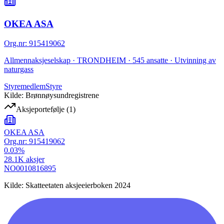
OKEA ASA
Org.nr
:
915419062
Allmennaksjeselskap · TRONDHEIM · 545 ansatte · Utvinning av
naturgass
Styremedlem
Styre
Kilde: Brønnøysundregistrene
Aksjeportefølje
(
1
)
OKEA ASA
Org.nr:
915419062
0.03
%
28.1K
aksjer
NO0010816895
Kilde: Skatteetaten aksjeeierboken 2024