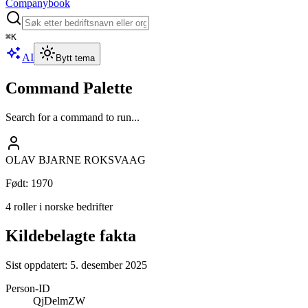
Companybook
⌘
K
AI
Bytt tema
Command Palette
Search for a command to run...
OLAV BJARNE ROKSVAAG
Født
:
1970
4 roller i norske bedrifter
Kildebelagte fakta
Sist oppdatert:
5. desember 2025
Person-ID
QjDelmZW