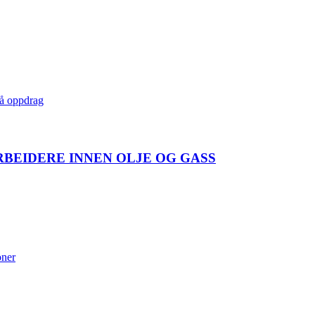
å oppdrag
BEIDERE INNEN OLJE OG GASS
oner