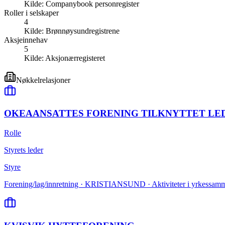
Kilde:
Companybook personregister
Roller i selskaper
4
Kilde:
Brønnøysundregistrene
Aksjeinnehav
5
Kilde:
Aksjonærregisteret
Nøkkelrelasjoner
OKEAANSATTES FORENING TILKNYTTET LE
Rolle
Styrets leder
Styre
Forening/lag/innretning · KRISTIANSUND · Aktiviteter i yrkessamm