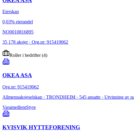
OKEA ASA
Eierskap
0,03% eierandel
NO0010816895
35 178 aksjer · Org.nr: 915419062
Roller i bedrifter
(
4
)
OKEA ASA
Org.nr
:
915419062
Allmennaksjeselskap · TRONDHEIM · 545 ansatte · Utvinning av na
Varamedlem
Styre
KVISVIK HYTTEFORENING