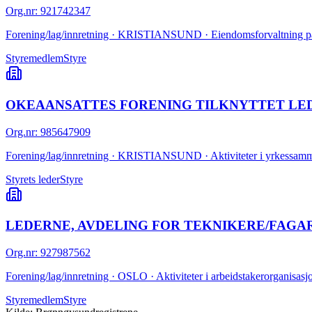
Org.nr
:
921742347
Forening/lag/innretning · KRISTIANSUND · Eiendomsforvaltning p
Styremedlem
Styre
OKEAANSATTES FORENING TILKNYTTET LE
Org.nr
:
985647909
Forening/lag/innretning · KRISTIANSUND · Aktiviteter i yrkessamm
Styrets leder
Styre
LEDERNE, AVDELING FOR TEKNIKERE/FAGAR
Org.nr
:
927987562
Forening/lag/innretning · OSLO · Aktiviteter i arbeidstakerorganisasj
Styremedlem
Styre