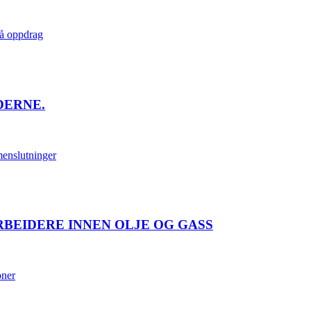
å oppdrag
DERNE.
enslutninger
BEIDERE INNEN OLJE OG GASS
oner