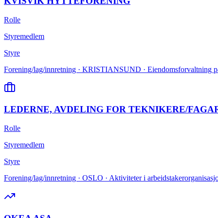
KVISVIK HYTTEFORENING
Rolle
Styremedlem
Styre
Forening/lag/innretning · KRISTIANSUND · Eiendomsforvaltning p
LEDERNE, AVDELING FOR TEKNIKERE/FAGAR
Rolle
Styremedlem
Styre
Forening/lag/innretning · OSLO · Aktiviteter i arbeidstakerorganisasj