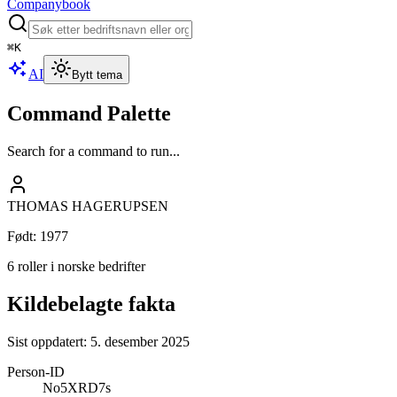
Companybook
⌘
K
AI
Bytt tema
Command Palette
Search for a command to run...
THOMAS HAGERUPSEN
Født
:
1977
6 roller i norske bedrifter
Kildebelagte fakta
Sist oppdatert:
5. desember 2025
Person-ID
No5XRD7s