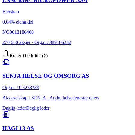
ENSURGE MICROPOWER ASA
Eierskap
0,04% eierandel
NO0013186460
270 650 aksjer · Org.nr: 889186232
Roller i bedrifter
(
6
)
SENJA HELSE OG OMSORG AS
Org.nr
:
913238389
Aksjeselskap · SENJA · Andre helsetjenester ellers
Daglig leder
Daglig leder
HAGI 13 AS