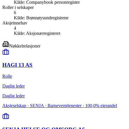
Kilde:
Companybook personregister
Roller i selskaper
6
Kilde:
Brønnøysundregistrene
Aksjeinnehav
4
Kilde:
Aksjonærregisteret
Nøkkelrelasjoner
HAGI 13 AS
Rolle
Daglig leder
Daglig leder
Aksjeselskap · SENJA · Barneverntjenester · 100,0% eierandel