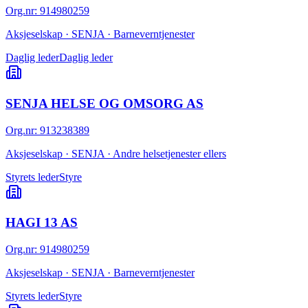
Org.nr
:
914980259
Aksjeselskap · SENJA · Barneverntjenester
Daglig leder
Daglig leder
SENJA HELSE OG OMSORG AS
Org.nr
:
913238389
Aksjeselskap · SENJA · Andre helsetjenester ellers
Styrets leder
Styre
HAGI 13 AS
Org.nr
:
914980259
Aksjeselskap · SENJA · Barneverntjenester
Styrets leder
Styre