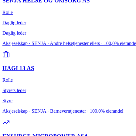
SENJA HELSE OG OMSORG AS
Rolle
Daglig leder
Daglig leder
Aksjeselskap · SENJA · Andre helsetjenester ellers · 100,0% eierande
HAGI 13 AS
Rolle
Styrets leder
Styre
Aksjeselskap · SENJA · Barneverntjenester · 100,0% eierandel