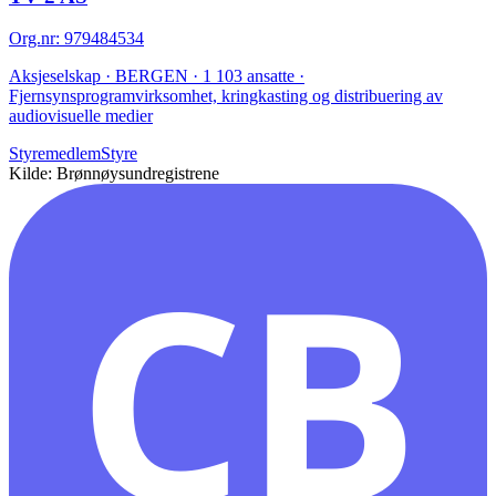
Org.nr
:
979484534
Aksjeselskap · BERGEN · 1 103 ansatte ·
Fjernsynsprogramvirksomhet, kringkasting og distribuering av
audiovisuelle medier
Styremedlem
Styre
Kilde: Brønnøysundregistrene
CB