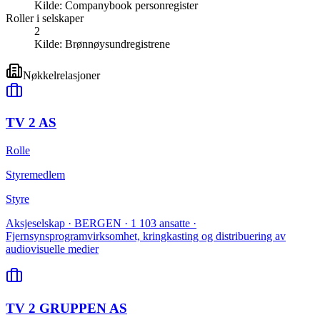
Kilde:
Companybook personregister
Roller i selskaper
2
Kilde:
Brønnøysundregistrene
Nøkkelrelasjoner
TV 2 AS
Rolle
Styremedlem
Styre
Aksjeselskap · BERGEN · 1 103 ansatte ·
Fjernsynsprogramvirksomhet, kringkasting og distribuering av
audiovisuelle medier
TV 2 GRUPPEN AS