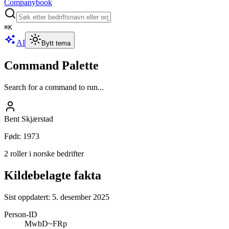
Companybook
⌘
K
AI
Bytt tema
Command Palette
Search for a command to run...
Bent Skjærstad
Født
:
1973
2 roller i norske bedrifter
Kildebelagte fakta
Sist oppdatert:
5. desember 2025
Person-ID
MwbD~FRp