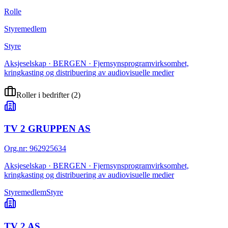
Rolle
Styremedlem
Styre
Aksjeselskap · BERGEN · Fjernsynsprogramvirksomhet,
kringkasting og distribuering av audiovisuelle medier
Roller i bedrifter
(
2
)
TV 2 GRUPPEN AS
Org.nr
:
962925634
Aksjeselskap · BERGEN · Fjernsynsprogramvirksomhet,
kringkasting og distribuering av audiovisuelle medier
Styremedlem
Styre
TV 2 AS