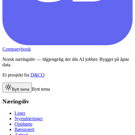
Companybook
Norsk næringsliv — tilgjengelig der din AI jobber. Bygget på åpne
data.
Et prosjekt fra
D&CO
Bytt tema
Bytt tema
Næringsliv
Lister
Nyetableringer
Opphørte
Børsnotert
Anbud