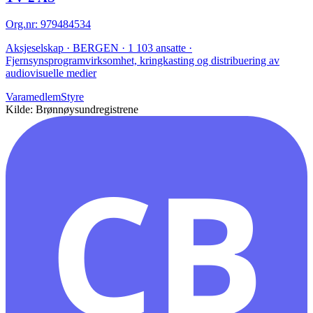
Org.nr
:
979484534
Aksjeselskap · BERGEN · 1 103 ansatte ·
Fjernsynsprogramvirksomhet, kringkasting og distribuering av
audiovisuelle medier
Varamedlem
Styre
Kilde: Brønnøysundregistrene
CB