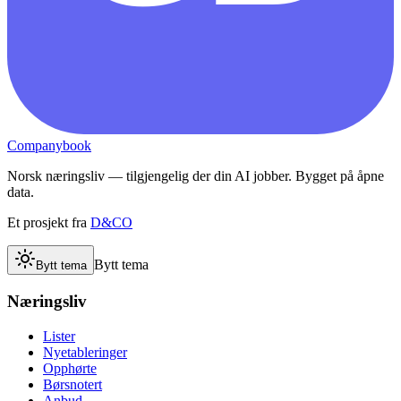
Companybook
Norsk næringsliv — tilgjengelig der din AI jobber. Bygget på åpne
data.
Et prosjekt fra
D&CO
Bytt tema
Bytt tema
Næringsliv
Lister
Nyetableringer
Opphørte
Børsnotert
Anbud