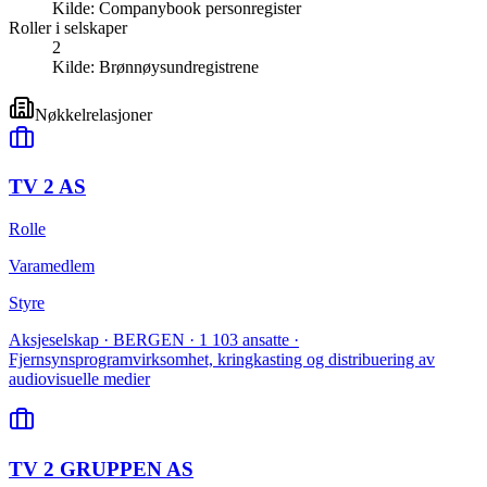
Kilde:
Companybook personregister
Roller i selskaper
2
Kilde:
Brønnøysundregistrene
Nøkkelrelasjoner
TV 2 AS
Rolle
Varamedlem
Styre
Aksjeselskap · BERGEN · 1 103 ansatte ·
Fjernsynsprogramvirksomhet, kringkasting og distribuering av
audiovisuelle medier
TV 2 GRUPPEN AS