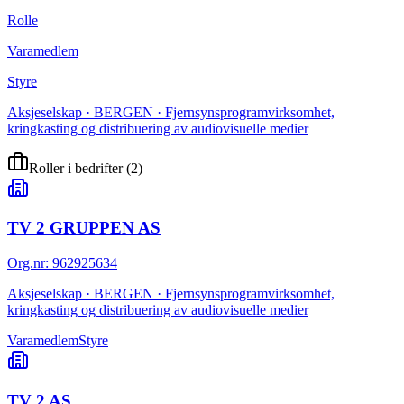
Rolle
Varamedlem
Styre
Aksjeselskap · BERGEN · Fjernsynsprogramvirksomhet,
kringkasting og distribuering av audiovisuelle medier
Roller i bedrifter
(
2
)
TV 2 GRUPPEN AS
Org.nr
:
962925634
Aksjeselskap · BERGEN · Fjernsynsprogramvirksomhet,
kringkasting og distribuering av audiovisuelle medier
Varamedlem
Styre
TV 2 AS