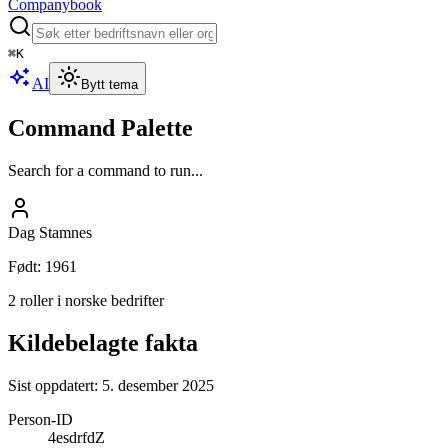
Companybook
⌘
K
AI
Bytt tema
Command Palette
Search for a command to run...
Dag Stamnes
Født
:
1961
2 roller i norske bedrifter
Kildebelagte fakta
Sist oppdatert:
5. desember 2025
Person-ID
4esdrfdZ