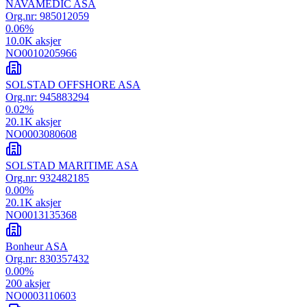
NAVAMEDIC ASA
Org.nr:
985012059
0.06
%
10.0K
aksjer
NO0010205966
SOLSTAD OFFSHORE ASA
Org.nr:
945883294
0.02
%
20.1K
aksjer
NO0003080608
SOLSTAD MARITIME ASA
Org.nr:
932482185
0.00
%
20.1K
aksjer
NO0013135368
Bonheur ASA
Org.nr:
830357432
0.00
%
200
aksjer
NO0003110603