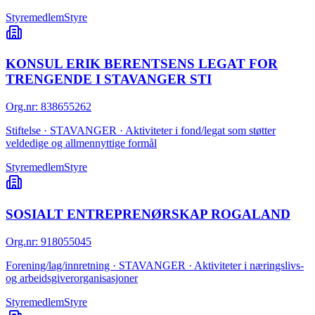
Styremedlem
Styre
KONSUL ERIK BERENTSENS LEGAT FOR
TRENGENDE I STAVANGER STI
Org.nr
:
838655262
Stiftelse · STAVANGER · Aktiviteter i fond/legat som støtter
veldedige og allmennyttige formål
Styremedlem
Styre
SOSIALT ENTREPRENØRSKAP ROGALAND
Org.nr
:
918055045
Forening/lag/innretning · STAVANGER · Aktiviteter i næringslivs-
og arbeidsgiverorganisasjoner
Styremedlem
Styre