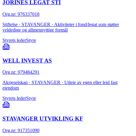
JORINES LEGAT STI
Org.nr
:
976337018
Stiftelse · STAVANGER · Aktiviteter i fond/legat som støtter
veldedige og allmennyttige formål
Styrets leder
Styre
WELL INVEST AS
Org.nr
:
979484291
Aksjeselskap · STAVANGER · Utleie av egen eller leid fast
eiendom
Styrets leder
Styre
STAVANGER UTVIKLING KF
Org.nr
:
917351090