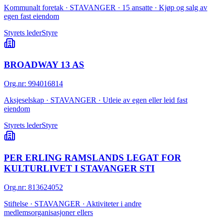
Kommunalt foretak · STAVANGER · 15 ansatte · Kjøp og salg av
egen fast eiendom
Styrets leder
Styre
BROADWAY 13 AS
Org.nr
:
994016814
Aksjeselskap · STAVANGER · Utleie av egen eller leid fast
eiendom
Styrets leder
Styre
PER ERLING RAMSLANDS LEGAT FOR
KULTURLIVET I STAVANGER STI
Org.nr
:
813624052
Stiftelse · STAVANGER · Aktiviteter i andre
medlemsorganisasjoner ellers