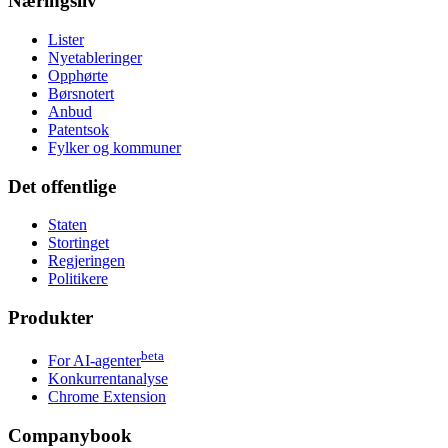
Næringsliv
Lister
Nyetableringer
Opphørte
Børsnotert
Anbud
Patentsok
Fylker og kommuner
Det offentlige
Staten
Stortinget
Regjeringen
Politikere
Produkter
beta
For AI-agenter
Konkurrentanalyse
Chrome Extension
Companybook