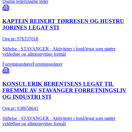
Daglig leder
Daglig leder
KAPTEIN REINERT TØRRESEN OG HUSTRU
JORINES LEGAT STI
Org.nr
:
976337018
Stiftelse · STAVANGER · Aktiviteter i fond/legat som støtter
veldedige og allmennyttige formål
Forretningsfører
Forretningsfører
KONSUL ERIK BERENTSENS LEGAT TIL
FREMME AV STAVANGER FORRETNINGSLIV
OG INDUSTRI STI
Org.nr
:
938658641
Stiftelse · STAVANGER · Aktiviteter i fond/legat som støtter
veldedige og allmennyttige formål