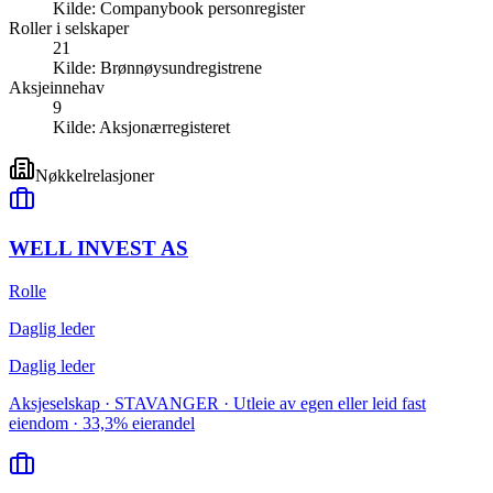
Kilde:
Companybook personregister
Roller i selskaper
21
Kilde:
Brønnøysundregistrene
Aksjeinnehav
9
Kilde:
Aksjonærregisteret
Nøkkelrelasjoner
WELL INVEST AS
Rolle
Daglig leder
Daglig leder
Aksjeselskap · STAVANGER · Utleie av egen eller leid fast
eiendom · 33,3% eierandel