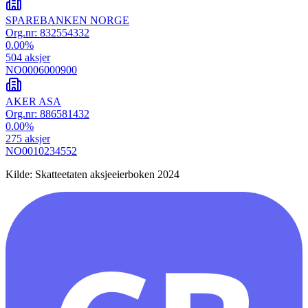
SPAREBANKEN NORGE
Org.nr:
832554332
0.00
%
504
aksjer
NO0006000900
AKER ASA
Org.nr:
886581432
0.00
%
275
aksjer
NO0010234552
Kilde: Skatteetaten aksjeeierboken 2024