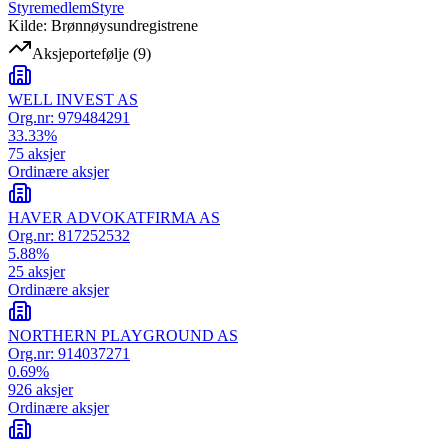
Styremedlem
Styre
Kilde: Brønnøysundregistrene
Aksjeportefølje
(
9
)
WELL INVEST AS
Org.nr:
979484291
33.33
%
75
aksjer
Ordinære aksjer
HAVER ADVOKATFIRMA AS
Org.nr:
817252532
5.88
%
25
aksjer
Ordinære aksjer
NORTHERN PLAYGROUND AS
Org.nr:
914037271
0.69
%
926
aksjer
Ordinære aksjer