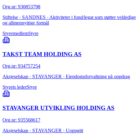
Org.nr
:
930853798
Stiftelse · SANDNES · Aktiviteter i fond/legat som støtter veldedige
og allmennyttige formål
Styremedlem
Styre
TAKST TEAM HOLDING AS
Org.nr
:
934757254
Aksjeselskap · STAVANGER · Eiendomsforvaltning på oppdrag
Styrets leder
Styre
STAVANGER UTVIKLING HOLDING AS
Org.nr
:
935568617
Aksjeselskap · STAVANGER · Uoppgitt