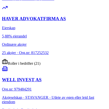
HAVER ADVOKATFIRMA AS
Eierskap
5,88% eierandel
Ordinære aksjer
25 aksjer · Org.nr: 817252532
Roller i bedrifter
(
21
)
WELL INVEST AS
Org.nr
:
979484291
Aksjeselskap · STAVANGER · Utleie av egen eller leid fast
eiendom