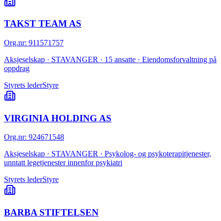
TAKST TEAM AS
Org.nr
:
911571757
Aksjeselskap · STAVANGER · 15 ansatte · Eiendomsforvaltning på
oppdrag
Styrets leder
Styre
VIRGINIA HOLDING AS
Org.nr
:
924671548
Aksjeselskap · STAVANGER · Psykolog- og psykoterapitjenester,
unntatt legetjenester innenfor psykiatri
Styrets leder
Styre
BARBA STIFTELSEN