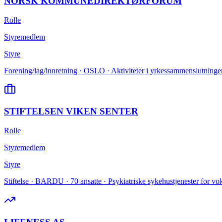
NORSK KOMMUNEDIREKTØRFORUM
Rolle
Styremedlem
Styre
Forening/lag/innretning · OSLO · Aktiviteter i yrkessammenslutninge
STIFTELSEN VIKEN SENTER
Rolle
Styremedlem
Styre
Stiftelse · BARDU · 70 ansatte · Psykiatriske sykehustjenester for vo