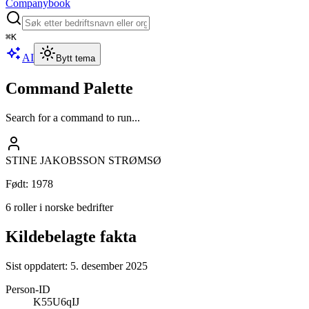
Companybook
⌘
K
AI
Bytt tema
Command Palette
Search for a command to run...
STINE JAKOBSSON STRØMSØ
Født
:
1978
6 roller i norske bedrifter
Kildebelagte fakta
Sist oppdatert:
5. desember 2025
Person-ID
K55U6qIJ