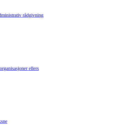
inistrativ rådgivning
rganisasjoner ellers
ksne