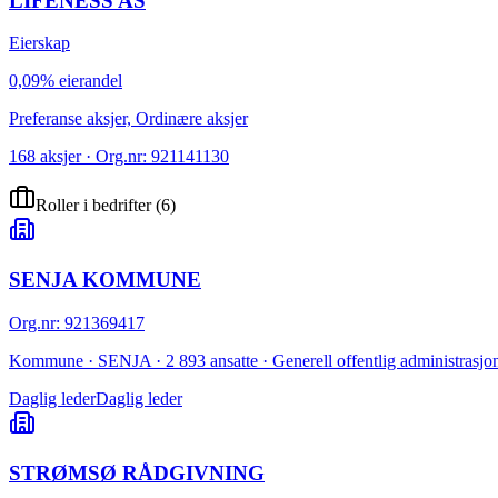
LIFENESS AS
Eierskap
0,09% eierandel
Preferanse aksjer, Ordinære aksjer
168 aksjer · Org.nr: 921141130
Roller i bedrifter
(
6
)
SENJA KOMMUNE
Org.nr
:
921369417
Kommune · SENJA · 2 893 ansatte · Generell offentlig administrasjo
Daglig leder
Daglig leder
STRØMSØ RÅDGIVNING