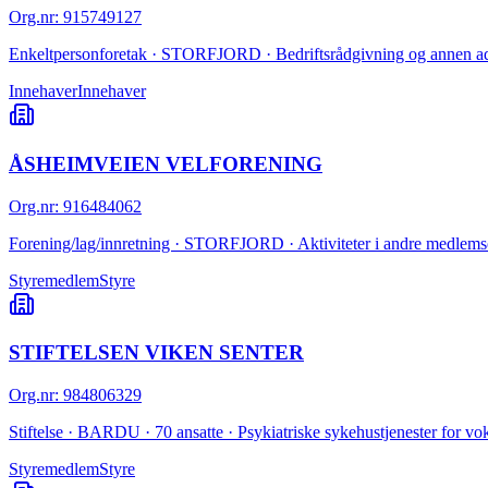
Org.nr
:
915749127
Enkeltpersonforetak · STORFJORD · Bedriftsrådgivning og annen adm
Innehaver
Innehaver
ÅSHEIMVEIEN VELFORENING
Org.nr
:
916484062
Forening/lag/innretning · STORFJORD · Aktiviteter i andre medlemso
Styremedlem
Styre
STIFTELSEN VIKEN SENTER
Org.nr
:
984806329
Stiftelse · BARDU · 70 ansatte · Psykiatriske sykehustjenester for vo
Styremedlem
Styre