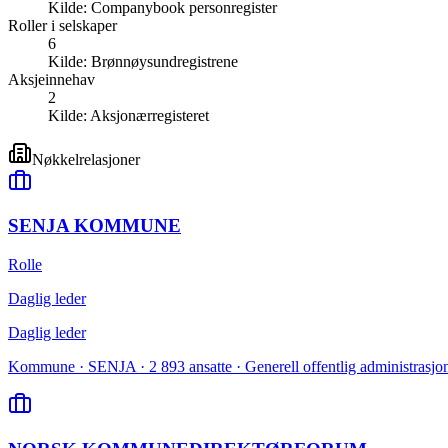
Kilde:
Companybook personregister
Roller i selskaper
6
Kilde:
Brønnøysundregistrene
Aksjeinnehav
2
Kilde:
Aksjonærregisteret
Nøkkelrelasjoner
SENJA KOMMUNE
Rolle
Daglig leder
Daglig leder
Kommune · SENJA · 2 893 ansatte · Generell offentlig administrasjo