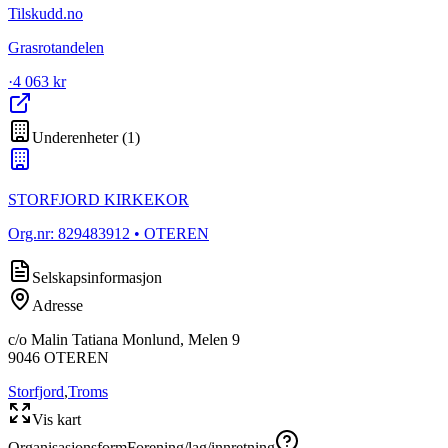
Tilskudd.no
Grasrotandelen
·
4 063 kr
Underenheter
(
1
)
STORFJORD KIRKEKOR
Org.nr:
829483912
• OTEREN
Selskapsinformasjon
Adresse
c/o Malin Tatiana Monlund, Melen 9
9046
OTEREN
Storfjord
,
Troms
Vis kart
Organisasjonsform
Forening/lag/innretning