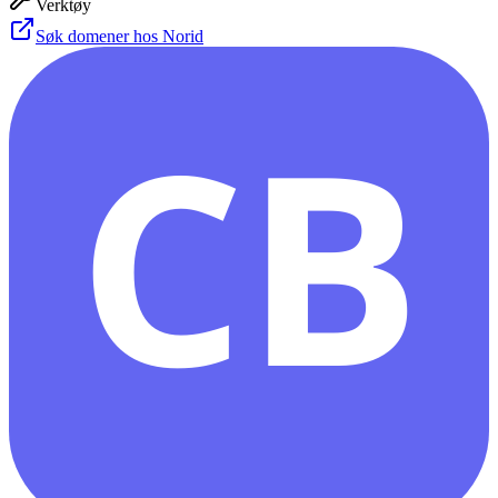
Verktøy
Søk domener hos Norid
CB