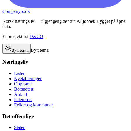
Companybook
Norsk næringsliv — tilgjengelig der din AI jobber. Bygget på åpne
data.
Et prosjekt fra
D&CO
Bytt tema
Bytt tema
Næringsliv
Lister
Nyetableringer
Opphørte
Børsnotert
Anbud
Patentsok
Fylker og kommuner
Det offentlige
Staten