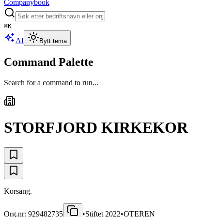
Companybook
⌘
K
AI
Bytt tema
Command Palette
Search for a command to run...
STORFJORD KIRKEKOR
Korsang.
Org.nr:
929482735
•
Stiftet
2022
•
OTEREN