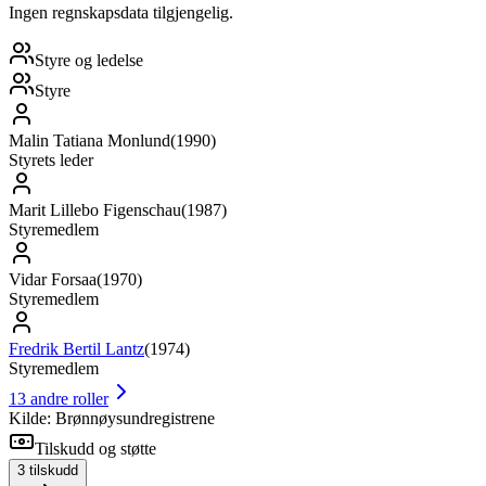
Ingen regnskapsdata tilgjengelig.
Styre og ledelse
Styre
Malin Tatiana Monlund
(
1990
)
Styrets leder
Marit Lillebo Figenschau
(
1987
)
Styremedlem
Vidar Forsaa
(
1970
)
Styremedlem
Fredrik Bertil Lantz
(
1974
)
Styremedlem
13
andre roller
Kilde: Brønnøysundregistrene
Tilskudd og støtte
3
tilskudd