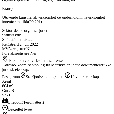
Bransje
Utøvende kunstnerisk virksomhet og underholdningsvirksomhet
innenfor musikk
(
90.201
)
Sektor
Ideelle organisasjoner
Status
Aktiv
Stiftet
25. mai 2022
Registrert
12. juli 2022
MVA-registrert
Nei
Foretaksregisteret
Nei
Eiendom ved virksomhetsadressen
Adresse-/koordinatkobling fra Matrikkelen; dette dokumenterer ikke
juridisk eierskap.
Festegrunn
Storfjord
Uavklart eierskap
5538-52/6-19
Areal
864 m²
Gnr / Bnr
52
/
6
Enebolig
(
Ferdigattest
)
Bekreftet bygg