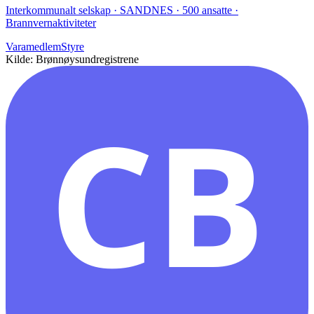
Interkommunalt selskap · SANDNES · 500 ansatte ·
Brannvernaktiviteter
Varamedlem
Styre
Kilde: Brønnøysundregistrene
CB