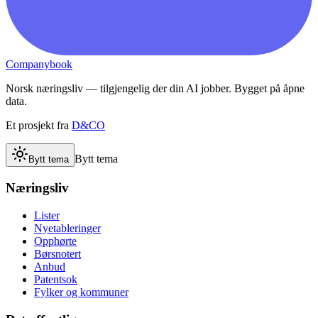
Companybook
Norsk næringsliv — tilgjengelig der din AI jobber. Bygget på åpne
data.
Et prosjekt fra
D&CO
Bytt tema
Bytt tema
Næringsliv
Lister
Nyetableringer
Opphørte
Børsnotert
Anbud
Patentsok
Fylker og kommuner