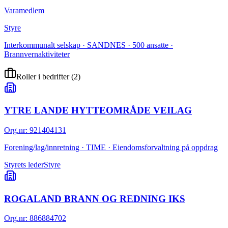
Varamedlem
Styre
Interkommunalt selskap · SANDNES · 500 ansatte ·
Brannvernaktiviteter
Roller i bedrifter
(
2
)
YTRE LANDE HYTTEOMRÅDE VEILAG
Org.nr
:
921404131
Forening/lag/innretning · TIME · Eiendomsforvaltning på oppdrag
Styrets leder
Styre
ROGALAND BRANN OG REDNING IKS
Org.nr
:
886884702