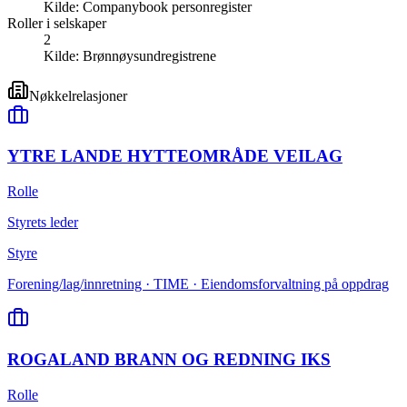
Kilde:
Companybook personregister
Roller i selskaper
2
Kilde:
Brønnøysundregistrene
Nøkkelrelasjoner
YTRE LANDE HYTTEOMRÅDE VEILAG
Rolle
Styrets leder
Styre
Forening/lag/innretning · TIME · Eiendomsforvaltning på oppdrag
ROGALAND BRANN OG REDNING IKS
Rolle