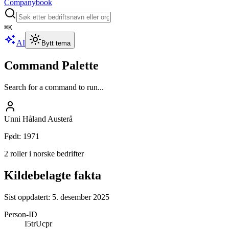
Companybook
⌘
K
AI
Bytt tema
Command Palette
Search for a command to run...
Unni Håland Austerå
Født
:
1971
2 roller i norske bedrifter
Kildebelagte fakta
Sist oppdatert:
5. desember 2025
Person-ID
I5trUcpr