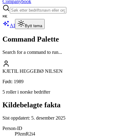
Companybook
⌘
K
AI
Bytt tema
Command Palette
Search for a command to run...
KJETIL HEGGEBØ NILSEN
Født
:
1989
5 roller i norske bedrifter
Kildebelagte fakta
Sist oppdatert:
5. desember 2025
Person-ID
P9zmR2i4