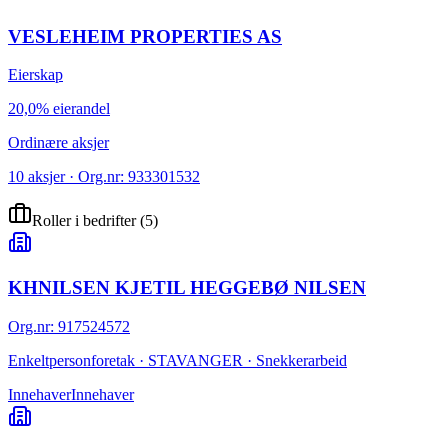
VESLEHEIM PROPERTIES AS
Eierskap
20,0% eierandel
Ordinære aksjer
10 aksjer · Org.nr: 933301532
Roller i bedrifter
(
5
)
KHNILSEN KJETIL HEGGEBØ NILSEN
Org.nr
:
917524572
Enkeltpersonforetak · STAVANGER · Snekkerarbeid
Innehaver
Innehaver