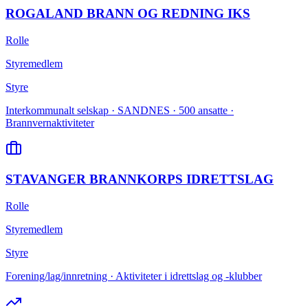
ROGALAND BRANN OG REDNING IKS
Rolle
Styremedlem
Styre
Interkommunalt selskap · SANDNES · 500 ansatte ·
Brannvernaktiviteter
STAVANGER BRANNKORPS IDRETTSLAG
Rolle
Styremedlem
Styre
Forening/lag/innretning · Aktiviteter i idrettslag og -klubber