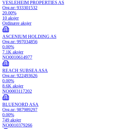
VESLEHEIM PROPERTIES AS
Org.nr:
933301532
20.00
%
10
aksjer
Ordinære aksjer
ASCENIUM HOLDING AS
Org.nr:
997034856
0.00
%
7.1K
aksjer
NO0010614977
REACH SUBSEA ASA
Org.nr:
922493626
0.00
%
8.6K
aksjer
NO0003117202
BLUENORD ASA
Org.nr:
987989297
0.00
%
749
aksjer
NO0010379266