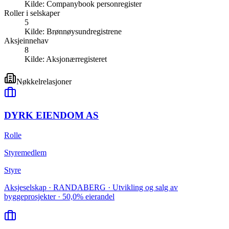
Kilde:
Companybook personregister
Roller i selskaper
5
Kilde:
Brønnøysundregistrene
Aksjeinnehav
8
Kilde:
Aksjonærregisteret
Nøkkelrelasjoner
DYRK EIENDOM AS
Rolle
Styremedlem
Styre
Aksjeselskap · RANDABERG · Utvikling og salg av
byggeprosjekter · 50,0% eierandel