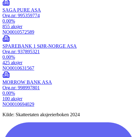
SAGA PURE ASA
Org.nr:
995359774
0.00
%
855
aksjer
NO0010572589
SPAREBANK 1 SØR-NORGE ASA
Org.nr:
937895321
0.00
%
425
aksjer
NO0010631567
MORROW BANK ASA
Org.nr:
998997801
0.00
%
100
aksjer
NO0010694029
Kilde: Skatteetaten aksjeeierboken 2024