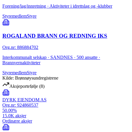
Forening/lag/innretning · Aktiviteter i idrettslag og -klubber
Styremedlem
Styre
ROGALAND BRANN OG REDNING IKS
Org.nr
:
886884702
Interkommunalt selskap · SANDNES · 500 ansatte ·
Brannvernaktiviteter
Styremedlem
Styre
Kilde: Brønnøysundregistrene
Aksjeportefølje
(
8
)
DYRK EIENDOM AS
Org.nr:
924860537
50.00
%
15.0K
aksjer
Ordinære aksjer