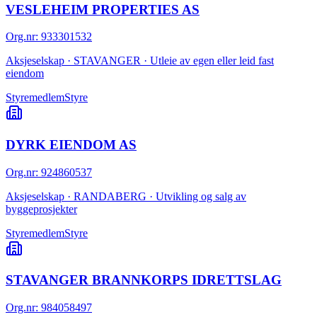
VESLEHEIM PROPERTIES AS
Org.nr
:
933301532
Aksjeselskap · STAVANGER · Utleie av egen eller leid fast
eiendom
Styremedlem
Styre
DYRK EIENDOM AS
Org.nr
:
924860537
Aksjeselskap · RANDABERG · Utvikling og salg av
byggeprosjekter
Styremedlem
Styre
STAVANGER BRANNKORPS IDRETTSLAG
Org.nr
:
984058497