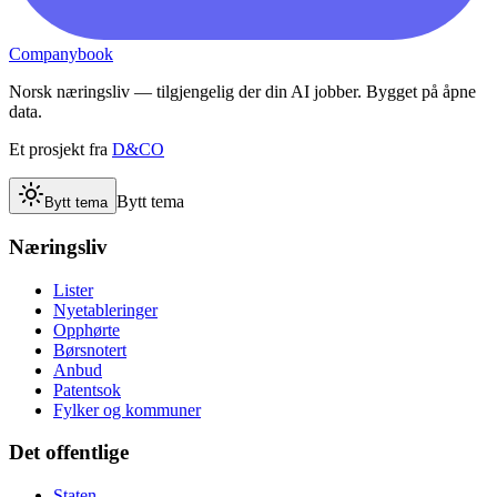
Companybook
Norsk næringsliv — tilgjengelig der din AI jobber. Bygget på åpne
data.
Et prosjekt fra
D&CO
Bytt tema
Bytt tema
Næringsliv
Lister
Nyetableringer
Opphørte
Børsnotert
Anbud
Patentsok
Fylker og kommuner
Det offentlige
Staten