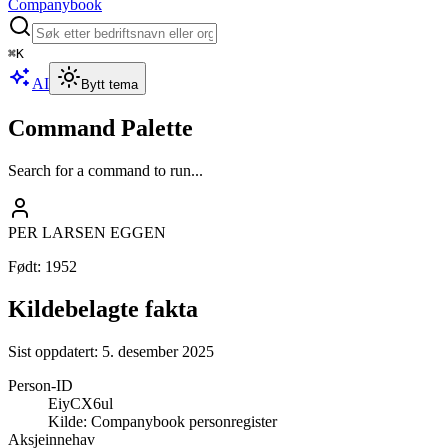
Companybook
⌘
K
AI
Bytt tema
Command Palette
Search for a command to run...
PER LARSEN EGGEN
Født
:
1952
Kildebelagte fakta
Sist oppdatert:
5. desember 2025
Person-ID
EiyCX6ul
Kilde:
Companybook personregister
Aksjeinnehav