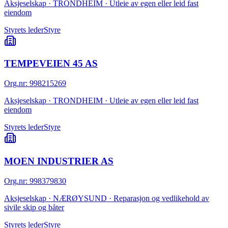
Aksjeselskap · TRONDHEIM · Utleie av egen eller leid fast
eiendom
Styrets leder
Styre
TEMPEVEIEN 45 AS
Org.nr
:
998215269
Aksjeselskap · TRONDHEIM · Utleie av egen eller leid fast
eiendom
Styrets leder
Styre
MOEN INDUSTRIER AS
Org.nr
:
998379830
Aksjeselskap · NÆRØYSUND · Reparasjon og vedlikehold av
sivile skip og båter
Styrets leder
Styre