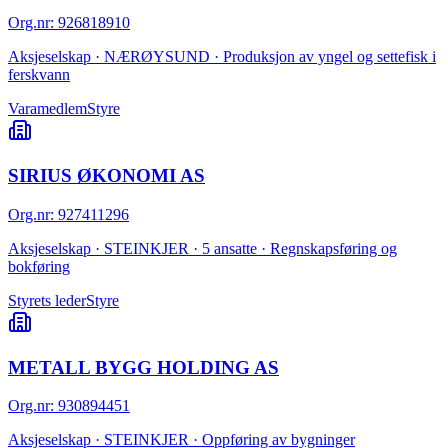
Org.nr
:
926818910
Aksjeselskap · NÆRØYSUND · Produksjon av yngel og settefisk i
ferskvann
Varamedlem
Styre
SIRIUS ØKONOMI AS
Org.nr
:
927411296
Aksjeselskap · STEINKJER · 5 ansatte · Regnskapsføring og
bokføring
Styrets leder
Styre
METALL BYGG HOLDING AS
Org.nr
:
930894451
Aksjeselskap · STEINKJER · Oppføring av bygninger