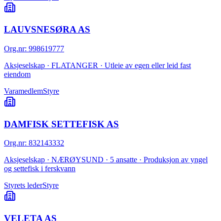
LAUVSNESØRA AS
Org.nr
:
998619777
Aksjeselskap · FLATANGER · Utleie av egen eller leid fast
eiendom
Varamedlem
Styre
DAMFISK SETTEFISK AS
Org.nr
:
832143332
Aksjeselskap · NÆRØYSUND · 5 ansatte · Produksjon av yngel
og settefisk i ferskvann
Styrets leder
Styre
VELETA AS