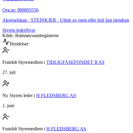
Org.nr
:
989893556
Aksjeselskap · STEINKJER · Utleie av egen eller leid fast eiendom
Styrets leder
Styre
Kilde: Brønnøysundregistrene
Hendelser
Fratrådt Styremedlem
i
TIDLIGFASEFONDET II AS
27. juli
Ny Styrets leder
i
H FLEDSBERG AS
1. juni
Fratrådt Styremedlem
i
H FLEDSBERG AS