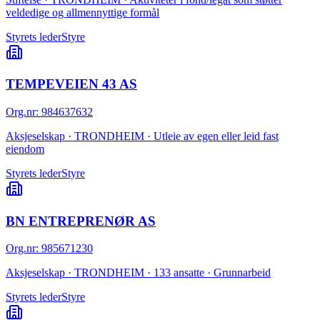
veldedige og allmennyttige formål
Styrets leder
Styre
TEMPEVEIEN 43 AS
Org.nr
:
984637632
Aksjeselskap · TRONDHEIM · Utleie av egen eller leid fast
eiendom
Styrets leder
Styre
BN ENTREPRENØR AS
Org.nr
:
985671230
Aksjeselskap · TRONDHEIM · 133 ansatte · Grunnarbeid
Styrets leder
Styre