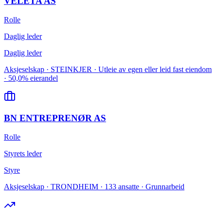
VELETA AS
Rolle
Daglig leder
Daglig leder
Aksjeselskap · STEINKJER · Utleie av egen eller leid fast eiendom
· 50,0% eierandel
BN ENTREPRENØR AS
Rolle
Styrets leder
Styre
Aksjeselskap · TRONDHEIM · 133 ansatte · Grunnarbeid