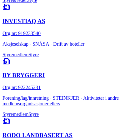
Styrets leder
Styre
INVESTIAQ AS
Org.nr
:
919233540
Aksjeselskap · SNÅSA · Drift av hoteller
Styremedlem
Styre
BY BRYGGERI
Org.nr
:
922245231
Forening/lag/innretning · STEINKJER · Aktiviteter i andre
medlemsorganisasjoner ellers
Styremedlem
Styre
RODO LANDBASERT AS