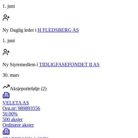
1. juni
Ny Daglig leder
i
H FLEDSBERG AS
1. juni
Ny Styremedlem
i
TIDLIGFASEFONDET II AS
30. mars
Aksjeportefølje
(
2
)
VELETA AS
Org.nr:
989893556
50.00
%
500
aksjer
Ordinære aksjer