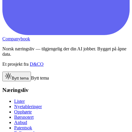
Companybook
Norsk næringsliv — tilgjengelig der din AI jobber. Bygget på åpne
data.
Et prosjekt fra
D&CO
Bytt tema
Bytt tema
Næringsliv
Lister
Nyetableringer
Opphørte
Børsnotert
Anbud
Patentsok