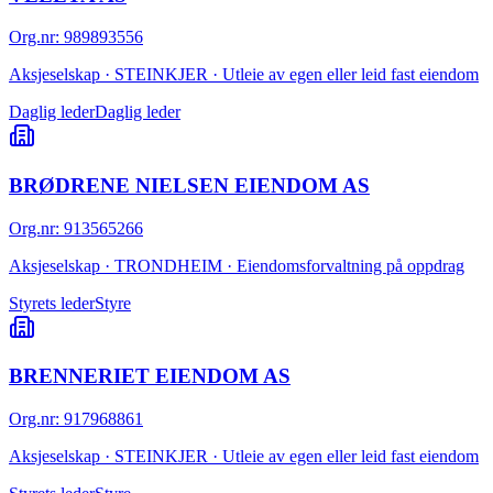
Org.nr
:
989893556
Aksjeselskap · STEINKJER · Utleie av egen eller leid fast eiendom
Daglig leder
Daglig leder
BRØDRENE NIELSEN EIENDOM AS
Org.nr
:
913565266
Aksjeselskap · TRONDHEIM · Eiendomsforvaltning på oppdrag
Styrets leder
Styre
BRENNERIET EIENDOM AS
Org.nr
:
917968861
Aksjeselskap · STEINKJER · Utleie av egen eller leid fast eiendom