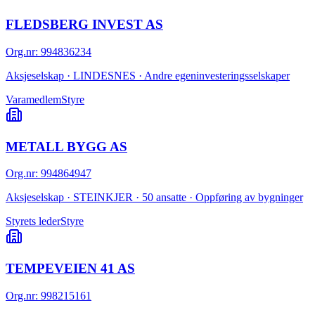
FLEDSBERG INVEST AS
Org.nr
:
994836234
Aksjeselskap · LINDESNES · Andre egeninvesteringsselskaper
Varamedlem
Styre
METALL BYGG AS
Org.nr
:
994864947
Aksjeselskap · STEINKJER · 50 ansatte · Oppføring av bygninger
Styrets leder
Styre
TEMPEVEIEN 41 AS
Org.nr
:
998215161