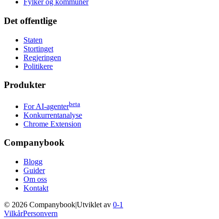
Fylker og kommuner
Det offentlige
Staten
Stortinget
Regjeringen
Politikere
Produkter
beta
For AI-agenter
Konkurrentanalyse
Chrome Extension
Companybook
Blogg
Guider
Om oss
Kontakt
©
2026
Companybook
|
Utviklet av
0-1
Vilkår
Personvern