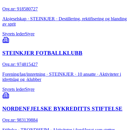
Org.nr
:
918580727
Aksjeselskap · STEINKJER · Destillering, rektifisering og blanding
av sprit
Styrets leder
Styre
STEINKJER FOTBALLKLUBB
Org.nr
:
974815427
Forening/lag/innretning · STEINKJER · 10 ansatte · Aktiviteter i
idrettslag og -klubber
Styrets leder
Styre
NORDENFJELSKE BYKREDITTS STIFTELSE
Org.nr
:
983139884
Stiftelse · TRONDHEIM · Aktiviteter i fond/legat som støtter