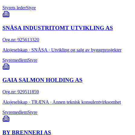
Styrets leder
Styre
SNÅSA INDUSTRITOMT UTVIKLING AS
Org.nr
:
925613320
Aksjeselskap · SNÅSA · Utvikling og salg av byggeprosjekter
Styremedlem
Styre
GAIA SALMON HOLDING AS
Org.nr
:
929511859
Aksjeselskap · TRÆNA · Annen teknisk konsulentvirksomhet
Styremedlem
Styre
BY BRENNERI AS