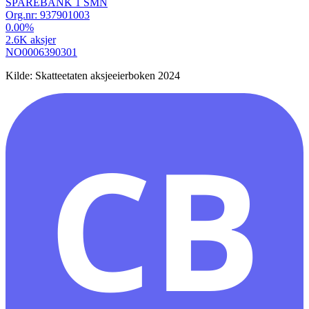
SPAREBANK 1 SMN
Org.nr:
937901003
0.00
%
2.6K
aksjer
NO0006390301
Kilde: Skatteetaten aksjeeierboken 2024
CB