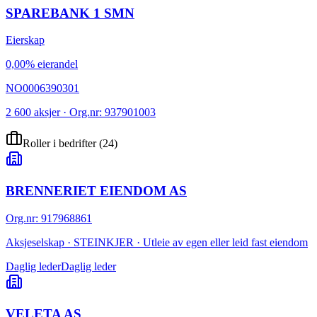
SPAREBANK 1 SMN
Eierskap
0,00% eierandel
NO0006390301
2 600 aksjer · Org.nr: 937901003
Roller i bedrifter
(
24
)
BRENNERIET EIENDOM AS
Org.nr
:
917968861
Aksjeselskap · STEINKJER · Utleie av egen eller leid fast eiendom
Daglig leder
Daglig leder
VELETA AS