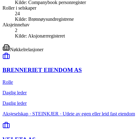
Kilde:
Companybook personregister
Roller i selskaper
24
Kilde:
Brønnøysundregistrene
Aksjeinnehav
2
Kilde:
Aksjonærregisteret
Nøkkelrelasjoner
BRENNERIET EIENDOM AS
Rolle
Daglig leder
Daglig leder
Aksjeselskap · STEINKJER · Utleie av egen eller leid fast eiendom