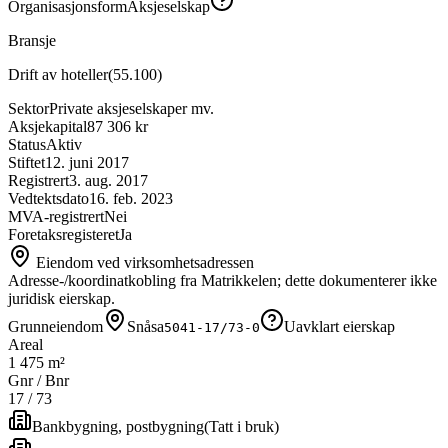
Organisasjonsform
Aksjeselskap
Bransje
Drift av hoteller
(
55.100
)
Sektor
Private aksjeselskaper mv.
Aksjekapital
87 306 kr
Status
Aktiv
Stiftet
12. juni 2017
Registrert
3. aug. 2017
Vedtektsdato
16. feb. 2023
MVA-registrert
Nei
Foretaksregisteret
Ja
Eiendom ved virksomhetsadressen
Adresse-/koordinatkobling fra Matrikkelen; dette dokumenterer ikke
juridisk eierskap.
Grunneiendom
Snåsa
Uavklart eierskap
5041-17/73-0
Areal
1 475 m²
Gnr / Bnr
17
/
73
Bankbygning, postbygning
(
Tatt i bruk
)