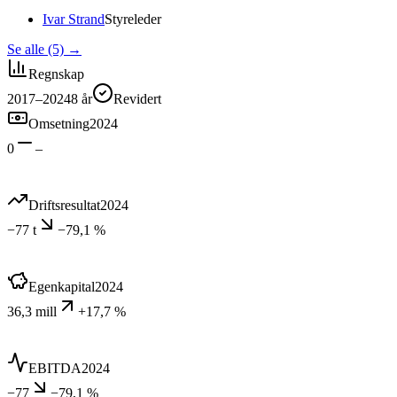
Ivar Strand
Styreleder
Se alle (5)
→
Regnskap
2017–2024
8
år
Revidert
Omsetning
2024
0
–
Driftsresultat
2024
−77 t
−79,1 %
Egenkapital
2024
36,3 mill
+17,7 %
EBITDA
2024
−77
−79,1 %