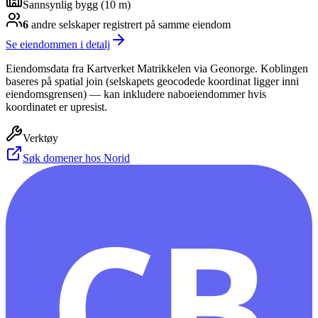
Sannsynlig bygg (10 m)
6
andre selskap
er
registrert på samme eiendom
Se eiendommen i detalj
Eiendomsdata fra Kartverket Matrikkelen via Geonorge. Koblingen
baseres på spatial join (selskapets geocodede koordinat ligger inni
eiendomsgrensen) — kan inkludere naboeiendommer hvis
koordinatet er upresist.
Verktøy
Søk domener hos Norid
CB