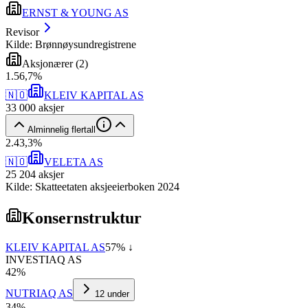
ERNST & YOUNG AS
Revisor
Kilde: Brønnøysundregistrene
Aksjonærer
(
2
)
1
.
56,7
%
🇳🇴
KLEIV KAPITAL AS
33 000
aksjer
Alminnelig flertall
2
.
43,3
%
🇳🇴
VELETA AS
25 204
aksjer
Kilde: Skatteetaten aksjeeierboken 2024
Konsernstruktur
KLEIV KAPITAL AS
57
% ↓
INVESTIAQ AS
42
%
NUTRIAQ AS
12
under
34
%