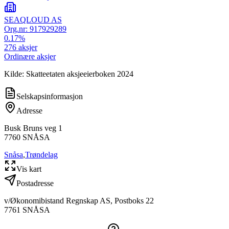
SEAQLOUD AS
Org.nr:
917929289
0.17
%
276
aksjer
Ordinære aksjer
Kilde: Skatteetaten aksjeeierboken 2024
Selskapsinformasjon
Adresse
Busk Bruns veg 1
7760
SNÅSA
Snåsa
,
Trøndelag
Vis kart
Postadresse
v/Økonomibistand Regnskap AS, Postboks 22
7761
SNÅSA