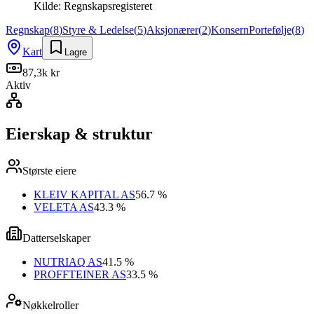
Kilde:
Regnskapsregisteret
Regnskap
(
8
)
Styre & Ledelse
(
5
)
Aksjonærer
(
2
)
Konsern
Portefølje
(
8
)
Kart
Lagre
87,3k kr
Aktiv
Eierskap & struktur
Største eiere
KLEIV KAPITAL AS
56.7 %
VELETA AS
43.3 %
Datterselskaper
NUTRIAQ AS
41.5 %
PROFFTEINER AS
33.5 %
Nøkkelroller