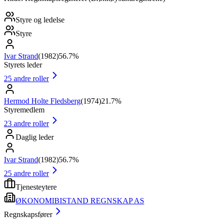
Styre og ledelse
Styre
Ivar Strand
(
1982
)
56.7%
Styrets leder
25
andre roller
Hermod Holte Fledsberg
(
1974
)
21.7%
Styremedlem
23
andre roller
Daglig leder
Ivar Strand
(
1982
)
56.7%
25
andre roller
Tjenesteytere
ØKONOMIBISTAND REGNSKAP AS
Regnskapsfører