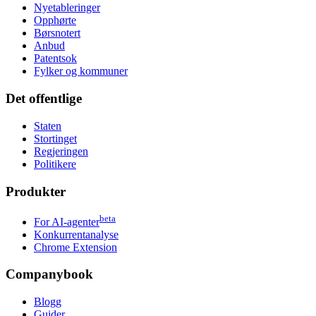
Nyetableringer
Opphørte
Børsnotert
Anbud
Patentsok
Fylker og kommuner
Det offentlige
Staten
Stortinget
Regjeringen
Politikere
Produkter
beta
For AI-agenter
Konkurrentanalyse
Chrome Extension
Companybook
Blogg
Guider