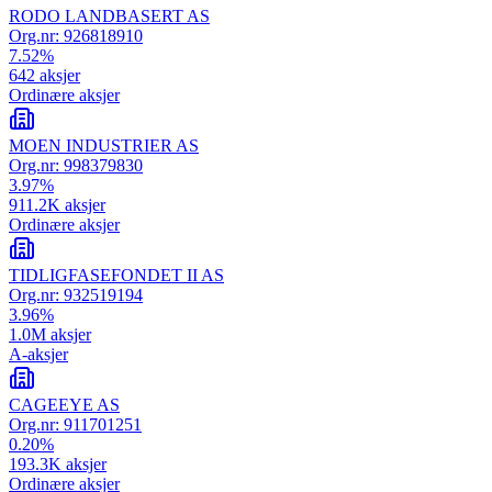
RODO LANDBASERT AS
Org.nr:
926818910
7.52
%
642
aksjer
Ordinære aksjer
MOEN INDUSTRIER AS
Org.nr:
998379830
3.97
%
911.2K
aksjer
Ordinære aksjer
TIDLIGFASEFONDET II AS
Org.nr:
932519194
3.96
%
1.0M
aksjer
A-aksjer
CAGEEYE AS
Org.nr:
911701251
0.20
%
193.3K
aksjer
Ordinære aksjer