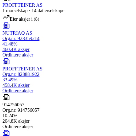
PROFFTEINER AS
1
morselskap
·
14
datterselskap
er
Eier aksjer i
(
8
)
NUTRIAQ AS
Org.nr:
923359214
41.48
%
460.4K
aksjer
Ordinære aksjer
PROFFTEINER AS
Org.nr:
828881922
33.49
%
458.4K
aksjer
Ordinære aksjer
914756057
Org.nr:
914756057
10.24
%
204.8K
aksjer
Ordinære aksjer