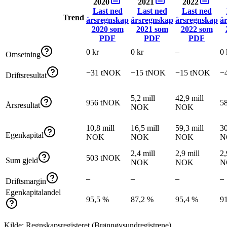
2020
2021
2022
Last ned
Last ned
Last ned
Trend
årsregnskap
årsregnskap
årsregnskap
å
2020
som
2021
som
2022
som
PDF
PDF
PDF
0 kr
0 kr
–
0 
Omsetning
−31 tNOK
−15 tNOK
−15 tNOK
−
Driftsresultat
5,2 mill
42,9 mill
956 tNOK
5
Årsresultat
NOK
NOK
10,8 mill
16,5 mill
59,3 mill
30
Egenkapital
NOK
NOK
NOK
N
2,4 mill
2,9 mill
2,
503 tNOK
Sum gjeld
NOK
NOK
N
–
–
–
–
Driftsmargin
Egenkapitalandel
95,5 %
87,2 %
95,4 %
9
Kilde: Regnskapsregisteret (Brønnøysundregistrene)