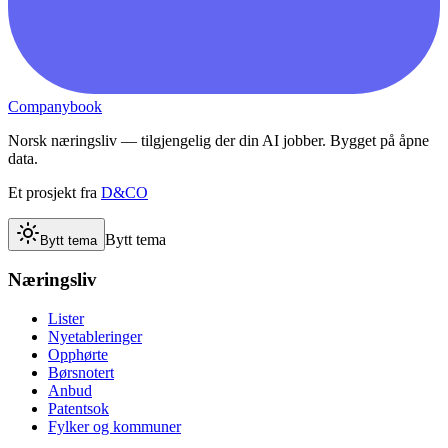
Companybook
Norsk næringsliv — tilgjengelig der din AI jobber. Bygget på åpne
data.
Et prosjekt fra
D&CO
Bytt tema
Bytt tema
Næringsliv
Lister
Nyetableringer
Opphørte
Børsnotert
Anbud
Patentsok
Fylker og kommuner