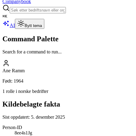
Companybook
⌘
K
AI
Bytt tema
Command Palette
Search for a command to run...
Ane Ramm
Født
:
1964
1 rolle i norske bedrifter
Kildebelagte fakta
Sist oppdatert:
5. desember 2025
Person-ID
8ee4s1Jg