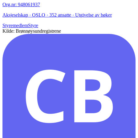
Org.nr
:
948061937
Aksjeselskap · OSLO · 352 ansatte · Utgivelse av bøker
Styremedlem
Styre
Kilde: Brønnøysundregistrene
CB