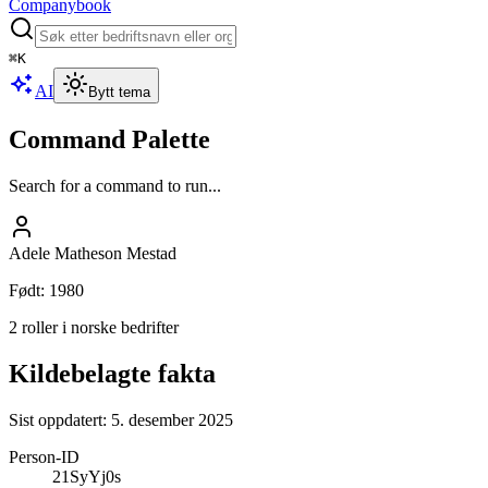
Companybook
⌘
K
AI
Bytt tema
Command Palette
Search for a command to run...
Adele Matheson Mestad
Født
:
1980
2 roller i norske bedrifter
Kildebelagte fakta
Sist oppdatert:
5. desember 2025
Person-ID
21SyYj0s