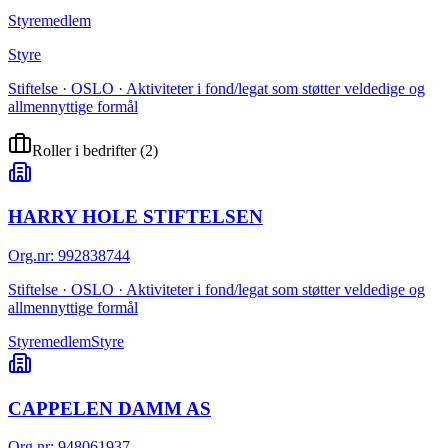
Styremedlem
Styre
Stiftelse · OSLO · Aktiviteter i fond/legat som støtter veldedige og
allmennyttige formål
Roller i bedrifter
(
2
)
HARRY HOLE STIFTELSEN
Org.nr
:
992838744
Stiftelse · OSLO · Aktiviteter i fond/legat som støtter veldedige og
allmennyttige formål
Styremedlem
Styre
CAPPELEN DAMM AS
Org.nr
:
948061937