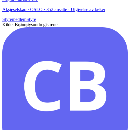
Aksjeselskap · OSLO · 352 ansatte · Utgivelse av bøker
Styremedlem
Styre
Kilde: Brønnøysundregistrene
CB