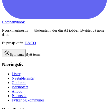
Companybook
Norsk næringsliv — tilgjengelig der din AI jobber. Bygget på åpne
data.
Et prosjekt fra
D&CO
Bytt tema
Bytt tema
Næringsliv
Lister
Nyetableringer
Opphørte
Børsnotert
Anbud
Patentsok
Fylker og kommuner