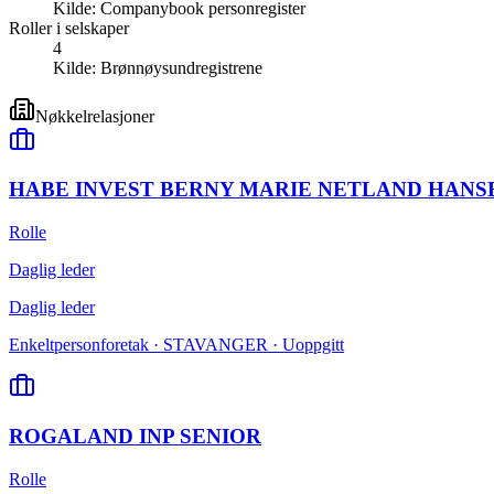
Kilde:
Companybook personregister
Roller i selskaper
4
Kilde:
Brønnøysundregistrene
Nøkkelrelasjoner
HABE INVEST BERNY MARIE NETLAND HANS
Rolle
Daglig leder
Daglig leder
Enkeltpersonforetak · STAVANGER · Uoppgitt
ROGALAND INP SENIOR
Rolle