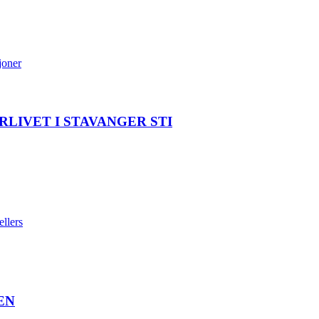
joner
LIVET I STAVANGER STI
llers
EN