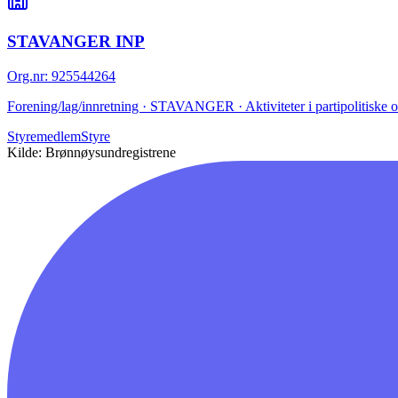
STAVANGER INP
Org.nr
:
925544264
Forening/lag/innretning · STAVANGER · Aktiviteter i partipolitiske o
Styremedlem
Styre
Kilde: Brønnøysundregistrene