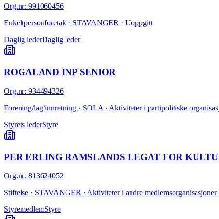
Org.nr
:
991060456
Enkeltpersonforetak · STAVANGER · Uoppgitt
Daglig leder
Daglig leder
ROGALAND INP SENIOR
Org.nr
:
934494326
Forening/lag/innretning · SOLA · Aktiviteter i partipolitiske organisas
Styrets leder
Styre
PER ERLING RAMSLANDS LEGAT FOR KULTUR
Org.nr
:
813624052
Stiftelse · STAVANGER · Aktiviteter i andre medlemsorganisasjoner e
Styremedlem
Styre