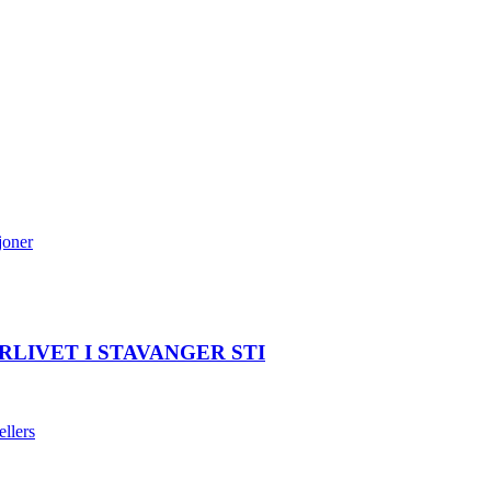
joner
LIVET I STAVANGER STI
llers