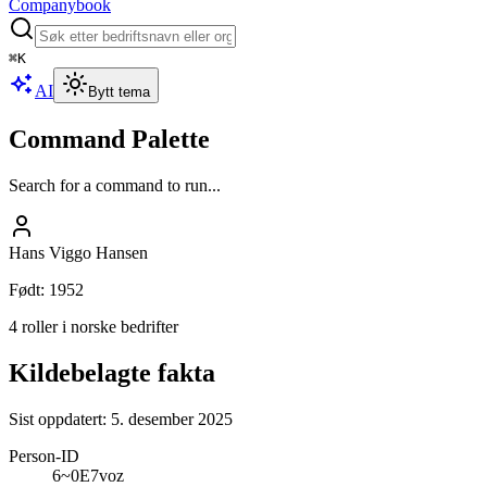
Companybook
⌘
K
AI
Bytt tema
Command Palette
Search for a command to run...
Hans Viggo Hansen
Født
:
1952
4 roller i norske bedrifter
Kildebelagte fakta
Sist oppdatert:
5. desember 2025
Person-ID
6~0E7voz