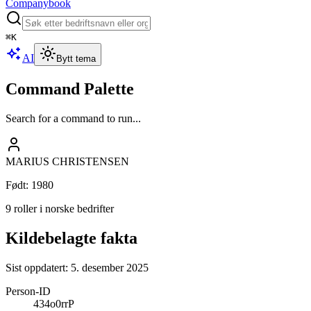
Companybook
⌘
K
AI
Bytt tema
Command Palette
Search for a command to run...
MARIUS CHRISTENSEN
Født
:
1980
9 roller i norske bedrifter
Kildebelagte fakta
Sist oppdatert:
5. desember 2025
Person-ID
434o0rrP