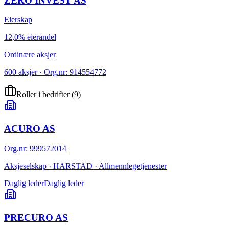
ZERO INVEST AS
Eierskap
12,0% eierandel
Ordinære aksjer
600 aksjer · Org.nr: 914554772
Roller i bedrifter
(
9
)
ACURO AS
Org.nr
:
999572014
Aksjeselskap · HARSTAD · Allmennlegetjenester
Daglig leder
Daglig leder
PRECURO AS