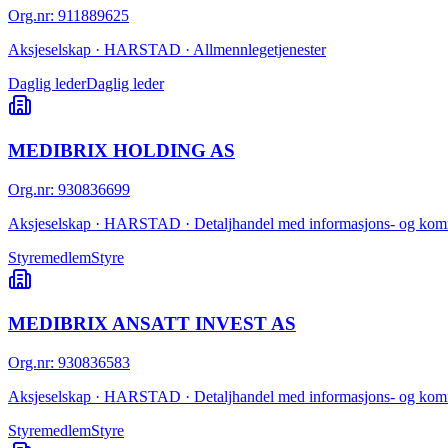
Org.nr
:
911889625
Aksjeselskap · HARSTAD · Allmennlegetjenester
Daglig leder
Daglig leder
MEDIBRIX HOLDING AS
Org.nr
:
930836699
Aksjeselskap · HARSTAD · Detaljhandel med informasjons- og komm
Styremedlem
Styre
MEDIBRIX ANSATT INVEST AS
Org.nr
:
930836583
Aksjeselskap · HARSTAD · Detaljhandel med informasjons- og komm
Styremedlem
Styre