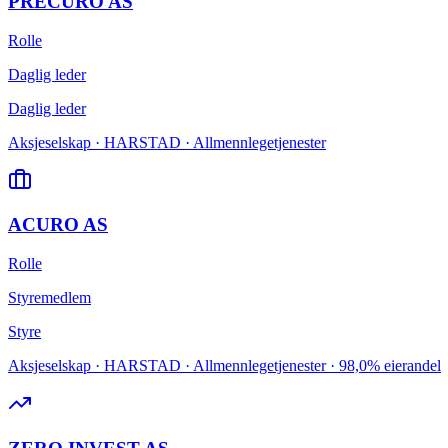
PRECURO AS
Rolle
Daglig leder
Daglig leder
Aksjeselskap · HARSTAD · Allmennlegetjenester
ACURO AS
Rolle
Styremedlem
Styre
Aksjeselskap · HARSTAD · Allmennlegetjenester · 98,0% eierandel