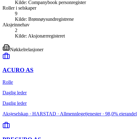
Kilde:
Companybook personregister
Roller i selskaper
9
Kilde:
Brønnøysundregistrene
Aksjeinnehav
2
Kilde:
Aksjonærregisteret
Nøkkelrelasjoner
ACURO AS
Rolle
Daglig leder
Daglig leder
Aksjeselskap · HARSTAD · Allmennlegetjenester · 98,0% eierandel