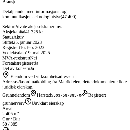
Bransje
Detaljhandel med informasjons- og
kommunikasjonsteknologiutstyr
(
47.400
)
Sektor
Private aksjeselskaper mv.
Aksjekapital
41 325 kr
Status
Aktiv
Stiftet
25. januar 2023
Registrert
16. feb. 2023
Vedtektsdato
19. mai 2025
MVA-registrert
Nei
Foretaksregisteret
Ja
Del av konsern
Ja
Eiendom ved virksomhetsadressen
Adresse-/koordinatkobling fra Matrikkelen; dette dokumenterer ikke
juridisk eierskap.
Grunneiendom
Harstad
Registrert
5503-58/385-0
grunnerverv
Uavklart eierskap
Areal
2 405 m²
Gnr / Bnr
58
/
385