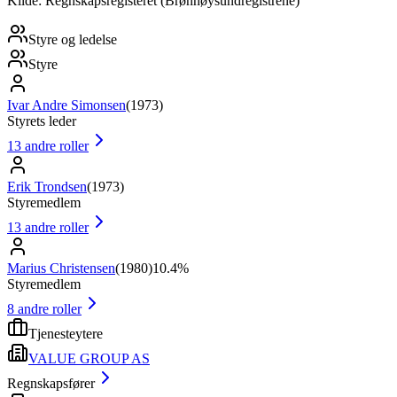
Kilde: Regnskapsregisteret (Brønnøysundregistrene)
Styre og ledelse
Styre
Ivar Andre Simonsen
(
1973
)
Styrets leder
13
andre roller
Erik Trondsen
(
1973
)
Styremedlem
13
andre roller
Marius Christensen
(
1980
)
10.4%
Styremedlem
8
andre roller
Tjenesteytere
VALUE GROUP AS
Regnskapsfører