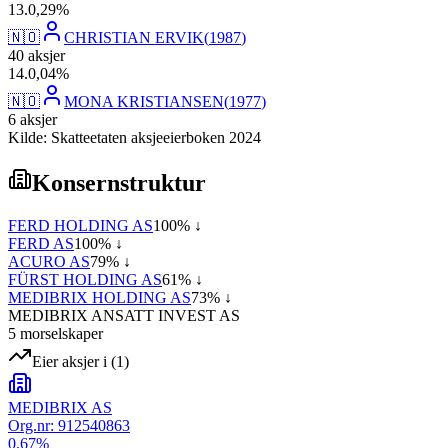
13
.
0,29
%
🇳🇴
CHRISTIAN ERVIK
(
1987
)
40
aksjer
14
.
0,04
%
🇳🇴
MONA KRISTIANSEN
(
1977
)
6
aksjer
Kilde: Skatteetaten aksjeeierboken 2024
Konsernstruktur
FERD HOLDING AS
100
% ↓
FERD AS
100
% ↓
ACURO AS
79
% ↓
FÜRST HOLDING AS
61
% ↓
MEDIBRIX HOLDING AS
73
% ↓
MEDIBRIX ANSATT INVEST AS
5
morselskap
er
Eier aksjer i
(
1
)
MEDIBRIX AS
Org.nr:
912540863
0.67
%