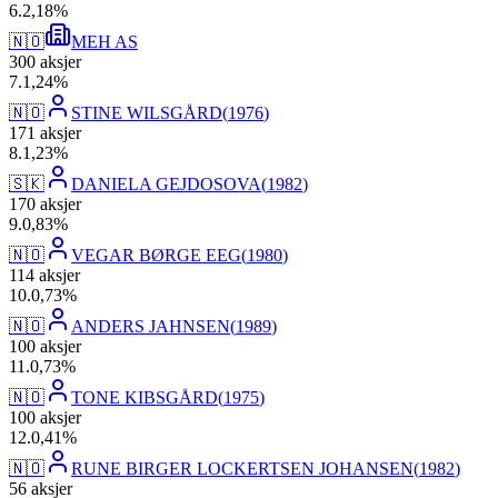
6
.
2,18
%
🇳🇴
MEH AS
300
aksjer
7
.
1,24
%
🇳🇴
STINE WILSGÅRD
(
1976
)
171
aksjer
8
.
1,23
%
🇸🇰
DANIELA GEJDOSOVA
(
1982
)
170
aksjer
9
.
0,83
%
🇳🇴
VEGAR BØRGE EEG
(
1980
)
114
aksjer
10
.
0,73
%
🇳🇴
ANDERS JAHNSEN
(
1989
)
100
aksjer
11
.
0,73
%
🇳🇴
TONE KIBSGÅRD
(
1975
)
100
aksjer
12
.
0,41
%
🇳🇴
RUNE BIRGER LOCKERTSEN JOHANSEN
(
1982
)
56
aksjer