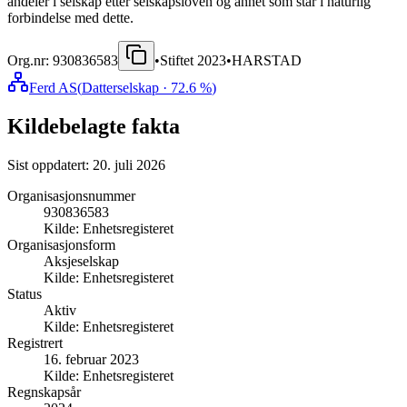
andeler i selskap etter selskapsloven og annet som står i naturlig
forbindelse med dette.
Org.nr:
930836583
•
Stiftet
2023
•
HARSTAD
Ferd AS
(
Datterselskap
· 72.6 %
)
Kildebelagte fakta
Sist oppdatert:
20. juli 2026
Organisasjonsnummer
930836583
Kilde:
Enhetsregisteret
Organisasjonsform
Aksjeselskap
Kilde:
Enhetsregisteret
Status
Aktiv
Kilde:
Enhetsregisteret
Registrert
16. februar 2023
Kilde:
Enhetsregisteret
Regnskapsår