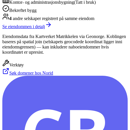
Kontor- og administrasjonsbygning
(
Tatt i bruk
)
Bekreftet bygg
4
andre selskap
er
registrert på samme eiendom
Se eiendommen i detalj
Eiendomsdata fra Kartverket Matrikkelen via Geonorge. Koblingen
baseres på spatial join (selskapets geocodede koordinat ligger inni
eiendomsgrensen) — kan inkludere naboeiendommer hvis
koordinatet er upresist.
Verktøy
Søk domener hos Norid