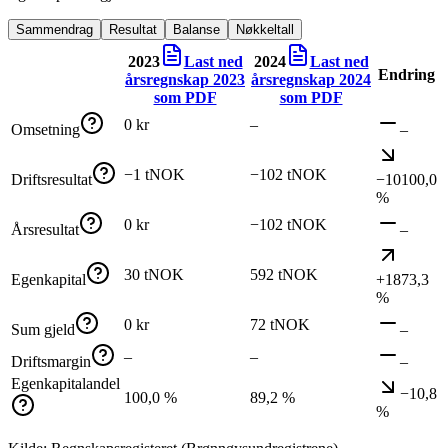
Sammendrag
Resultat
Balanse
Nøkkeltall
2023
Last ned
2024
Last ned
Endring
årsregnskap
2023
årsregnskap
2024
som PDF
som PDF
0 kr
–
Omsetning
–
−1 tNOK
−102 tNOK
Driftsresultat
−10100,0
%
0 kr
−102 tNOK
Årsresultat
–
30 tNOK
592 tNOK
Egenkapital
+1873,3
%
0 kr
72 tNOK
Sum gjeld
–
–
–
Driftsmargin
–
Egenkapitalandel
−10,8
100,0 %
89,2 %
%