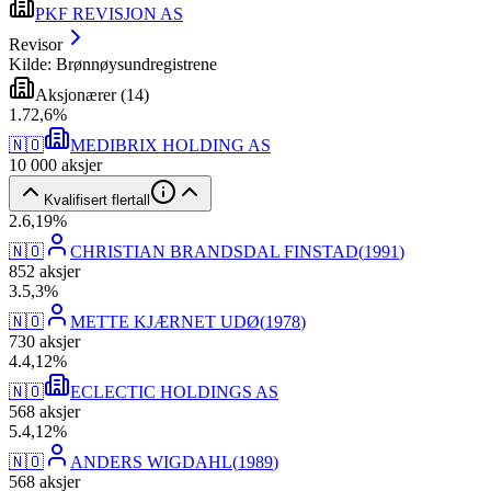
PKF REVISJON AS
Revisor
Kilde: Brønnøysundregistrene
Aksjonærer
(
14
)
1
.
72,6
%
🇳🇴
MEDIBRIX HOLDING AS
10 000
aksjer
Kvalifisert flertall
2
.
6,19
%
🇳🇴
CHRISTIAN BRANDSDAL FINSTAD
(
1991
)
852
aksjer
3
.
5,3
%
🇳🇴
METTE KJÆRNET UDØ
(
1978
)
730
aksjer
4
.
4,12
%
🇳🇴
ECLECTIC HOLDINGS AS
568
aksjer
5
.
4,12
%
🇳🇴
ANDERS WIGDAHL
(
1989
)
568
aksjer