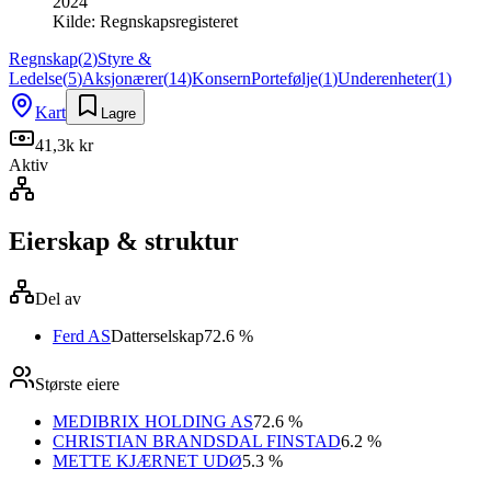
2024
Kilde:
Regnskapsregisteret
Regnskap
(
2
)
Styre &
Ledelse
(
5
)
Aksjonærer
(
14
)
Konsern
Portefølje
(
1
)
Underenheter
(
1
)
Kart
Lagre
41,3k kr
Aktiv
Eierskap & struktur
Del av
Ferd AS
Datterselskap
72.6 %
Største eiere
MEDIBRIX HOLDING AS
72.6 %
CHRISTIAN BRANDSDAL FINSTAD
6.2 %
METTE KJÆRNET UDØ
5.3 %