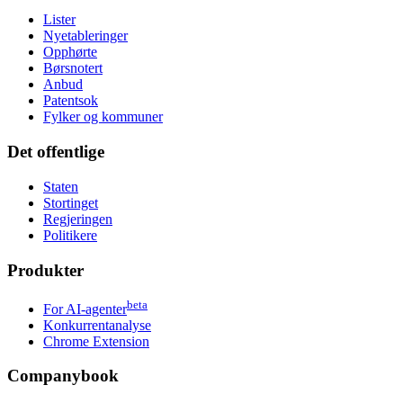
Lister
Nyetableringer
Opphørte
Børsnotert
Anbud
Patentsok
Fylker og kommuner
Det offentlige
Staten
Stortinget
Regjeringen
Politikere
Produkter
beta
For AI-agenter
Konkurrentanalyse
Chrome Extension
Companybook