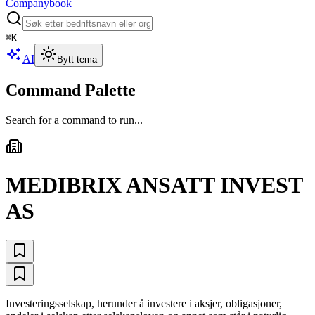
Companybook
⌘
K
AI
Bytt tema
Command Palette
Search for a command to run...
MEDIBRIX ANSATT INVEST
AS
Investeringsselskap, herunder å investere i aksjer, obligasjoner,