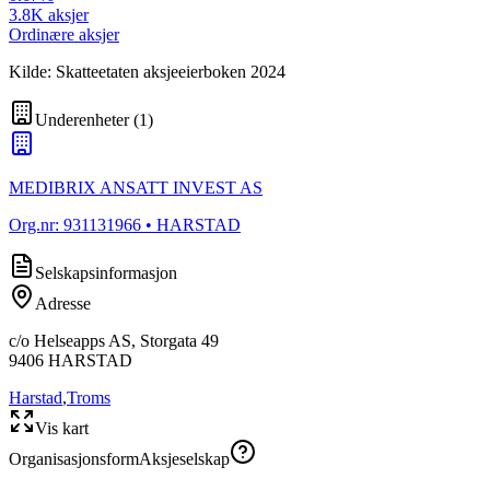
3.8K
aksjer
Ordinære aksjer
Kilde: Skatteetaten aksjeeierboken 2024
Underenheter
(
1
)
MEDIBRIX ANSATT INVEST AS
Org.nr:
931131966
• HARSTAD
Selskapsinformasjon
Adresse
c/o Helseapps AS, Storgata 49
9406
HARSTAD
Harstad
,
Troms
Vis kart
Organisasjonsform
Aksjeselskap