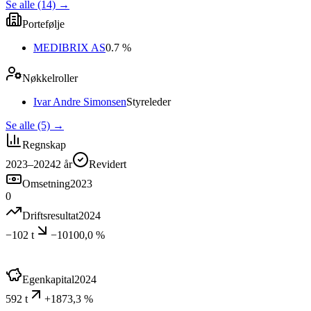
Se alle (14)
→
Portefølje
MEDIBRIX AS
0.7 %
Nøkkelroller
Ivar Andre Simonsen
Styreleder
Se alle (5)
→
Regnskap
2023–2024
2
år
Revidert
Omsetning
2023
0
Driftsresultat
2024
−102 t
−10100,0 %
Egenkapital
2024
592 t
+1873,3 %