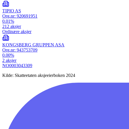
TIPIO AS
Org.nr:
920691951
0.01
%
212
aksjer
Ordinære aksjer
KONGSBERG GRUPPEN ASA
Org.nr:
943753709
0.00
%
2
aksjer
NO0003043309
Kilde: Skatteetaten aksjeeierboken 2024