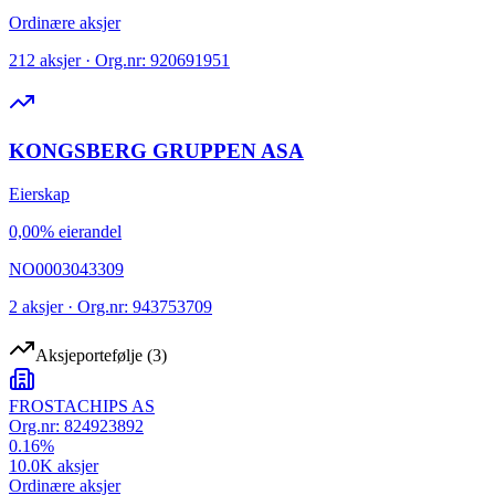
Ordinære aksjer
212 aksjer · Org.nr: 920691951
KONGSBERG GRUPPEN ASA
Eierskap
0,00% eierandel
NO0003043309
2 aksjer · Org.nr: 943753709
Aksjeportefølje
(
3
)
FROSTACHIPS AS
Org.nr:
824923892
0.16
%
10.0K
aksjer
Ordinære aksjer