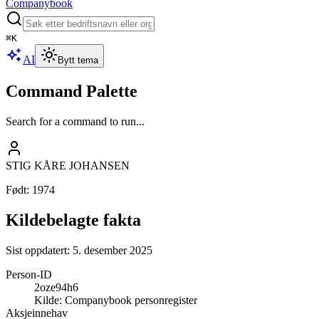
Companybook
⌘
K
AI
Bytt tema
Command Palette
Search for a command to run...
STIG KÅRE JOHANSEN
Født
:
1974
Kildebelagte fakta
Sist oppdatert:
5. desember 2025
Person-ID
2oze94h6
Kilde:
Companybook personregister
Aksjeinnehav