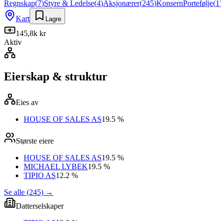
Regnskap
(
7
)
Styre & Ledelse
(
4
)
Aksjonærer
(
245
)
Konsern
Portefølje
(
1
Kart
Lagre
145,8k kr
Aktiv
Eierskap & struktur
Eies av
HOUSE OF SALES AS
19.5 %
Største eiere
HOUSE OF SALES AS
19.5 %
MICHAEL LYBEK
19.5 %
TIPIO AS
12.2 %
Se alle (245)
→
Datterselskaper