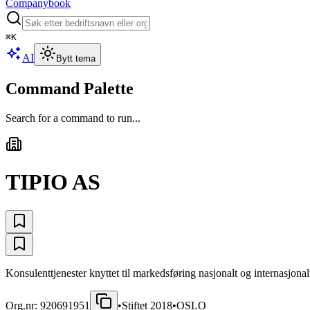
Companybook
⌘
K
AI
Bytt tema
Command Palette
Search for a command to run...
TIPIO AS
Konsulenttjenester knyttet til markedsføring nasjonalt og internasjonalt
Org.nr:
920691951
•
Stiftet
2018
•
OSLO