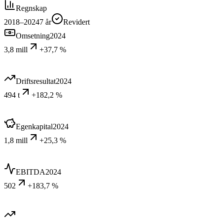
Regnskap
2018–2024
7
år
Revidert
Omsetning
2024
3,8 mill
+37,7 %
Driftsresultat
2024
494 t
+182,2 %
Egenkapital
2024
1,8 mill
+25,3 %
EBITDA
2024
502
+183,7 %