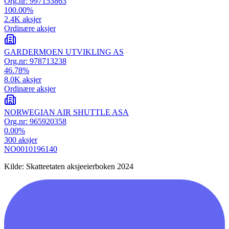
Org.nr:
997153863
100.00
%
2.4K
aksjer
Ordinære aksjer
GARDERMOEN UTVIKLING AS
Org.nr:
978713238
46.78
%
8.0K
aksjer
Ordinære aksjer
NORWEGIAN AIR SHUTTLE ASA
Org.nr:
965920358
0.00
%
300
aksjer
NO0010196140
Kilde: Skatteetaten aksjeeierboken 2024