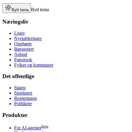
Bytt tema
Bytt tema
Næringsliv
Lister
Nyetableringer
Opphørte
Børsnotert
Anbud
Patentsok
Fylker og kommuner
Det offentlige
Staten
Stortinget
Regjeringen
Politikere
Produkter
beta
For AI-agenter