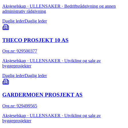
Aksjeselskap · ULLENSAKER · Bedriftsrådgivning og annen
administrativ rådgivning
Daglig leder
Daglig leder
THECO PROSJEKT 10 AS
Org.nr
:
929500377
Aksjeselskap · ULLENSAKER · Utvikling og salg av
byggeprosjekter
Daglig leder
Daglig leder
GARDERMOEN PROSJEKT AS
Org.nr
:
929499565
Aksjeselskap · ULLENSAKER · Utvikling og salg av
byggeprosjekter