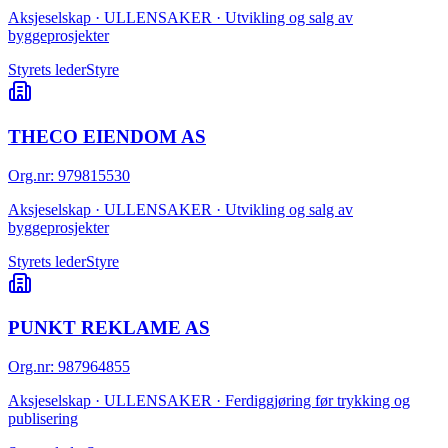
Aksjeselskap · ULLENSAKER · Utvikling og salg av
byggeprosjekter
Styrets leder
Styre
THECO EIENDOM AS
Org.nr
:
979815530
Aksjeselskap · ULLENSAKER · Utvikling og salg av
byggeprosjekter
Styrets leder
Styre
PUNKT REKLAME AS
Org.nr
:
987964855
Aksjeselskap · ULLENSAKER · Ferdiggjøring før trykking og
publisering