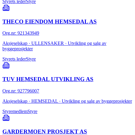
Styrets leder
Styre
THECO EIENDOM HEMSEDAL AS
Org.nr
:
921343949
Aksjeselskap · ULLENSAKER · Utvikling og salg av
byggeprosjekter
Styrets leder
Styre
TUV HEMSEDAL UTVIKLING AS
Org.nr
:
927796007
Aksjeselskap · HEMSEDAL · Utvikling og salg av byggeprosjekter
Styremedlem
Styre
GARDERMOEN PROSJEKT AS