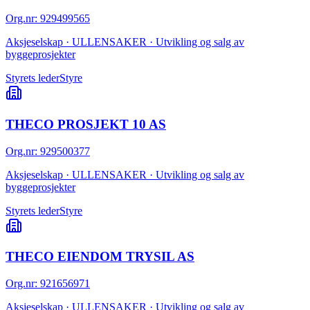
Org.nr
:
929499565
Aksjeselskap · ULLENSAKER · Utvikling og salg av
byggeprosjekter
Styrets leder
Styre
THECO PROSJEKT 10 AS
Org.nr
:
929500377
Aksjeselskap · ULLENSAKER · Utvikling og salg av
byggeprosjekter
Styrets leder
Styre
THECO EIENDOM TRYSIL AS
Org.nr
:
921656971
Aksjeselskap · ULLENSAKER · Utvikling og salg av