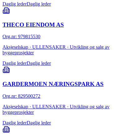
Daglig leder
Daglig leder
THECO EIENDOM AS
Org.nr
:
979815530
Aksjeselskap · ULLENSAKER · Utvikling og salg av
byggeprosjekter
Daglig leder
Daglig leder
GARDERMOEN NÆRINGSPARK AS
Org.nr
:
829500272
Aksjeselskap · ULLENSAKER · Utvikling og salg av
byggeprosjekter
Daglig leder
Daglig leder