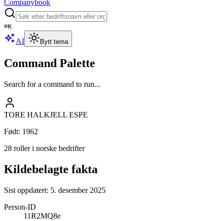
Companybook
⌘
K
AI
Bytt tema
Command Palette
Search for a command to run...
TORE HALKJELL ESPE
Født
:
1962
28 roller i norske bedrifter
Kildebelagte fakta
Sist oppdatert:
5. desember 2025
Person-ID
11R2MQ8e