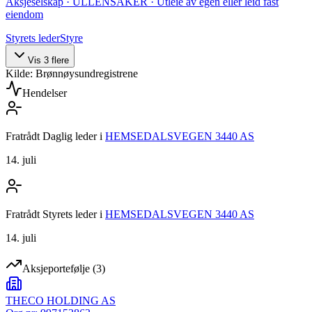
Aksjeselskap · ULLENSAKER · Utleie av egen eller leid fast
eiendom
Styrets leder
Styre
Vis
3
flere
Kilde: Brønnøysundregistrene
Hendelser
Fratrådt Daglig leder
i
HEMSEDALSVEGEN 3440 AS
14. juli
Fratrådt Styrets leder
i
HEMSEDALSVEGEN 3440 AS
14. juli
Aksjeportefølje
(
3
)
THECO HOLDING AS