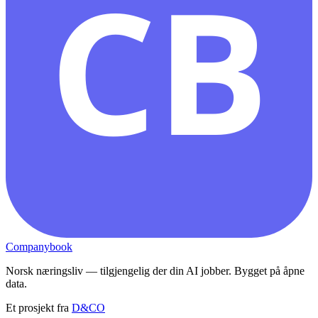
CB
Companybook
Norsk næringsliv — tilgjengelig der din AI jobber. Bygget på åpne
data.
Et prosjekt fra
D&CO