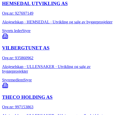
HEMSEDAL UTVIKLING AS
Org.nr
:
927697149
Aksjeselskap · HEMSEDAL · Utvikling og salg av byggeprosjekter
Styrets leder
Styre
VILBERGTUNET AS
Org.nr
:
935860962
Aksjeselskap · ULLENSAKER · Utvikling og salg av
byggeprosjekter
Styremedlem
Styre
THECO HOLDING AS
Org.nr
:
997153863