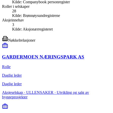
Kilde:
Companybook personregister
Roller i selskaper
28
Kilde:
Brønnøysundregistrene
Aksjeinnehav
3
Kilde:
Aksjonærregisteret
Nøkkelrelasjoner
GARDERMOEN NÆRINGSPARK AS
Rolle
Daglig leder
Daglig leder
Aksjeselskap · ULLENSAKER · Utvikling og salg av
byggeprosjekter