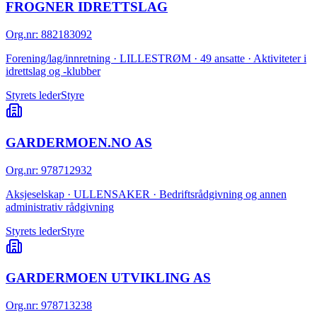
FROGNER IDRETTSLAG
Org.nr
:
882183092
Forening/lag/innretning · LILLESTRØM · 49 ansatte · Aktiviteter i
idrettslag og -klubber
Styrets leder
Styre
GARDERMOEN.NO AS
Org.nr
:
978712932
Aksjeselskap · ULLENSAKER · Bedriftsrådgivning og annen
administrativ rådgivning
Styrets leder
Styre
GARDERMOEN UTVIKLING AS
Org.nr
:
978713238