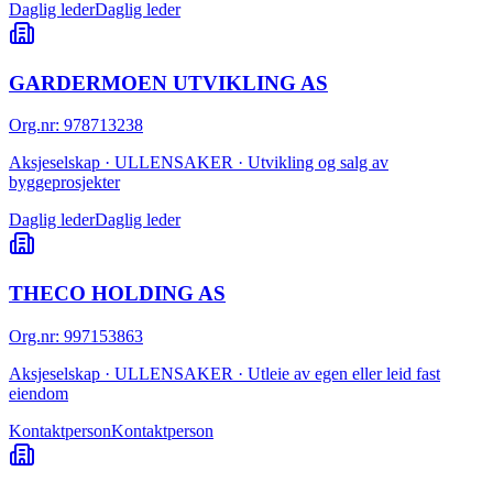
Daglig leder
Daglig leder
GARDERMOEN UTVIKLING AS
Org.nr
:
978713238
Aksjeselskap · ULLENSAKER · Utvikling og salg av
byggeprosjekter
Daglig leder
Daglig leder
THECO HOLDING AS
Org.nr
:
997153863
Aksjeselskap · ULLENSAKER · Utleie av egen eller leid fast
eiendom
Kontaktperson
Kontaktperson