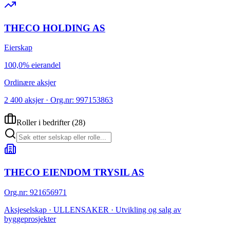
THECO HOLDING AS
Eierskap
100,0% eierandel
Ordinære aksjer
2 400 aksjer · Org.nr: 997153863
Roller i bedrifter
(
28
)
THECO EIENDOM TRYSIL AS
Org.nr
:
921656971
Aksjeselskap · ULLENSAKER · Utvikling og salg av
byggeprosjekter