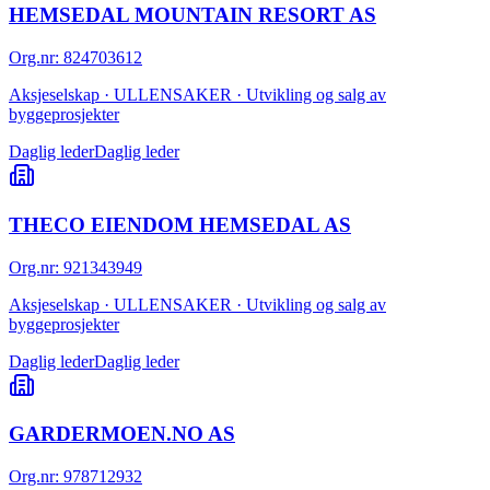
HEMSEDAL MOUNTAIN RESORT AS
Org.nr
:
824703612
Aksjeselskap · ULLENSAKER · Utvikling og salg av
byggeprosjekter
Daglig leder
Daglig leder
THECO EIENDOM HEMSEDAL AS
Org.nr
:
921343949
Aksjeselskap · ULLENSAKER · Utvikling og salg av
byggeprosjekter
Daglig leder
Daglig leder
GARDERMOEN.NO AS
Org.nr
:
978712932