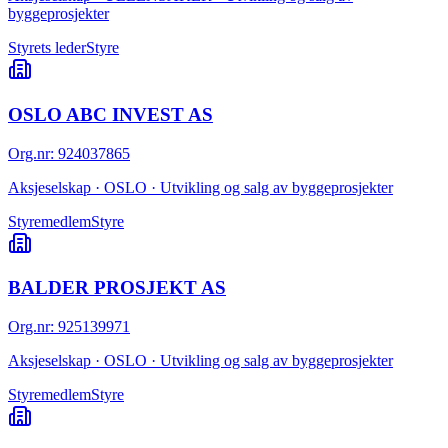
byggeprosjekter
Styrets leder
Styre
OSLO ABC INVEST AS
Org.nr
:
924037865
Aksjeselskap · OSLO · Utvikling og salg av byggeprosjekter
Styremedlem
Styre
BALDER PROSJEKT AS
Org.nr
:
925139971
Aksjeselskap · OSLO · Utvikling og salg av byggeprosjekter
Styremedlem
Styre