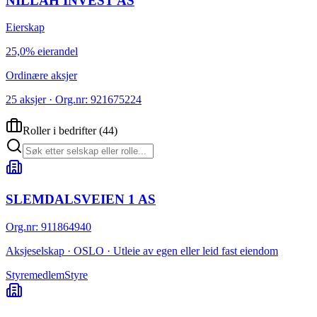
NILLAH INVEST AS
Eierskap
25,0% eierandel
Ordinære aksjer
25 aksjer · Org.nr: 921675224
Roller i bedrifter
(
44
)
SLEMDALSVEIEN 1 AS
Org.nr
:
911864940
Aksjeselskap · OSLO · Utleie av egen eller leid fast eiendom
Styremedlem
Styre