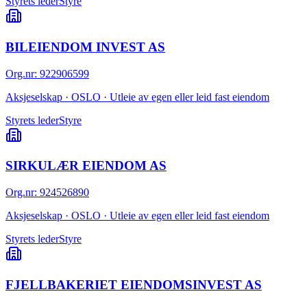
Styrets leder
Styre
BILEIENDOM INVEST AS
Org.nr
:
922906599
Aksjeselskap · OSLO · Utleie av egen eller leid fast eiendom
Styrets leder
Styre
SIRKULÆR EIENDOM AS
Org.nr
:
924526890
Aksjeselskap · OSLO · Utleie av egen eller leid fast eiendom
Styrets leder
Styre
FJELLBAKERIET EIENDOMSINVEST AS