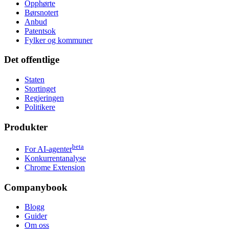
Opphørte
Børsnotert
Anbud
Patentsok
Fylker og kommuner
Det offentlige
Staten
Stortinget
Regjeringen
Politikere
Produkter
beta
For AI-agenter
Konkurrentanalyse
Chrome Extension
Companybook
Blogg
Guider
Om oss