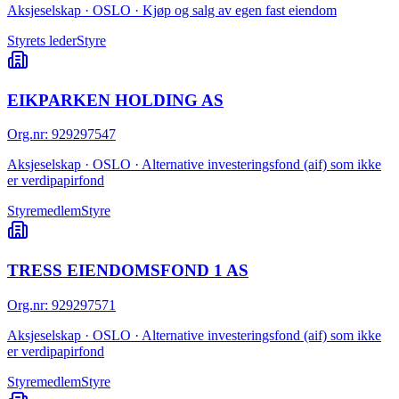
Aksjeselskap · OSLO · Kjøp og salg av egen fast eiendom
Styrets leder
Styre
EIKPARKEN HOLDING AS
Org.nr
:
929297547
Aksjeselskap · OSLO · Alternative investeringsfond (aif) som ikke
er verdipapirfond
Styremedlem
Styre
TRESS EIENDOMSFOND 1 AS
Org.nr
:
929297571
Aksjeselskap · OSLO · Alternative investeringsfond (aif) som ikke
er verdipapirfond
Styremedlem
Styre