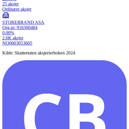
25
aksjer
Ordinære aksjer
STOREBRAND ASA
Org.nr:
916300484
0.00
%
2.6K
aksjer
NO0003053605
Kilde: Skatteetaten aksjeeierboken 2024
CB