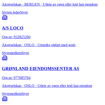
Aksjeselskap · BERGEN · Utleie av egen eller leid fast eiendom
Styrets leder
Styre
A/S LOCO
Org.nr
:
932825260
Aksjeselskap · OSLO · Utenriks sjøfart med gods
Styremedlem
Styre
GRØNLAND EIENDOMSSENTER AS
Org.nr
:
977085764
Aksjeselskap · OSLO · Utleie av egen eller leid fast eiendom
Styremedlem
Styre