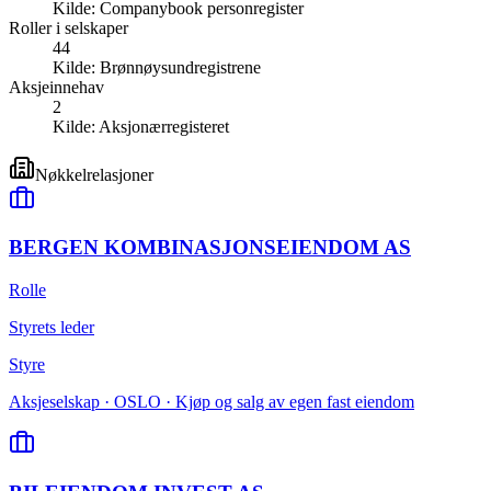
Kilde:
Companybook personregister
Roller i selskaper
44
Kilde:
Brønnøysundregistrene
Aksjeinnehav
2
Kilde:
Aksjonærregisteret
Nøkkelrelasjoner
BERGEN KOMBINASJONSEIENDOM AS
Rolle
Styrets leder
Styre
Aksjeselskap · OSLO · Kjøp og salg av egen fast eiendom