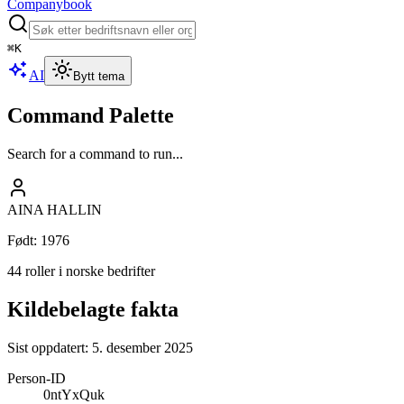
Companybook
⌘
K
AI
Bytt tema
Command Palette
Search for a command to run...
AINA HALLIN
Født
:
1976
44 roller i norske bedrifter
Kildebelagte fakta
Sist oppdatert:
5. desember 2025
Person-ID
0ntYxQuk