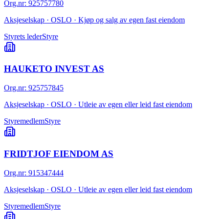
Org.nr
:
925757780
Aksjeselskap · OSLO · Kjøp og salg av egen fast eiendom
Styrets leder
Styre
HAUKETO INVEST AS
Org.nr
:
925757845
Aksjeselskap · OSLO · Utleie av egen eller leid fast eiendom
Styremedlem
Styre
FRIDTJOF EIENDOM AS
Org.nr
:
915347444
Aksjeselskap · OSLO · Utleie av egen eller leid fast eiendom
Styremedlem
Styre