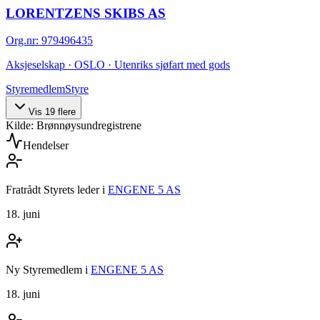
LORENTZENS SKIBS AS
Org.nr
:
979496435
Aksjeselskap · OSLO · Utenriks sjøfart med gods
Styremedlem
Styre
Vis
19
flere
Kilde: Brønnøysundregistrene
Hendelser
Fratrådt Styrets leder
i
ENGENE 5 AS
18. juni
Ny Styremedlem
i
ENGENE 5 AS
18. juni