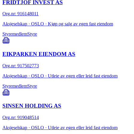
FRIDTJOF INVEST AS
Org.nr
:
916148011
Aksjeselskap · OSLO · Kjøp og salg av egen fast eiendom
Styremedlem
Styre
EIKPARKEN EIENDOM AS
Org.nr
:
917502773
Aksjeselskap · OSLO · Utleie av egen eller leid fast eiendom
Styremedlem
Styre
SINSEN HOLDING AS
Org.nr
:
919048514
Aksjeselskap · OSLO · Utleie av egen eller leid fast eiendom