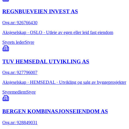
REGNBUEVEIEN INVEST AS
Org.nr
:
926766430
Aksjeselskap · OSLO · Utleie av egen eller leid fast eiendom
Styrets leder
Styre
TUV HEMSEDAL UTVIKLING AS
Org.nr
:
927796007
Aksjeselskap · HEMSEDAL · Utvikling og salg av byggeprosjekter
Styremedlem
Styre
BERGEN KOMBINASJONSEIENDOM AS
Org.nr
:
928849031