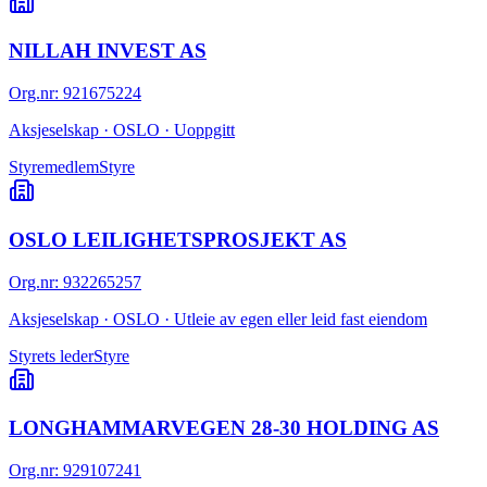
NILLAH INVEST AS
Org.nr
:
921675224
Aksjeselskap · OSLO · Uoppgitt
Styremedlem
Styre
OSLO LEILIGHETSPROSJEKT AS
Org.nr
:
932265257
Aksjeselskap · OSLO · Utleie av egen eller leid fast eiendom
Styrets leder
Styre
LONGHAMMARVEGEN 28-30 HOLDING AS
Org.nr
:
929107241