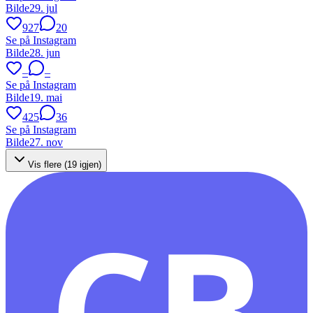
Bilde
29. jul
927
20
Se på Instagram
Bilde
28. jun
–
–
Se på Instagram
Bilde
19. mai
425
36
Se på Instagram
Bilde
27. nov
Vis flere (
19
igjen)
CB