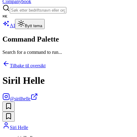
Companybook
⌘
K
AI
Bytt tema
Command Palette
Search for a command to run...
Tilbake til oversikt
Siril Helle
@
sirilhelle
Siri Helle