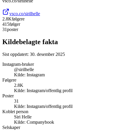
vsco.co/sirilhelle
vsco.co/sirilhelle
2.8K
følgere
415
følger
31
poster
Kildebelagte fakta
Sist oppdatert:
30. desember 2025
Instagram-bruker
@sirilhelle
Kilde:
Instagram
Følgere
2.8K
Kilde:
Instagram/offentlig profil
Poster
31
Kilde:
Instagram/offentlig profil
Koblet person
Siri Helle
Kilde:
Companybook
Selskaper