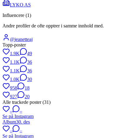
LYKO AS
Influencere (
1
)
Andre profiler de ofte opptrer i samme innhold med.
@
jeanetteaj
Topp-poster
1.9K
49
1.1K
36
1.1K
36
1.0K
30
958
18
927
20
Alle trackede poster (
31
)
–
–
Se på Instagram
Album
30. des
–
–
Se på Instagram