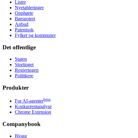
Lister
Nyetableringer
Opphørte
Børsnotert
Anbud
Patentsok
Fylker og kommuner
Det offentlige
Staten
Stortinget
Regjeringen
Politikere
Produkter
beta
For AI-agenter
Konkurrentanalyse
Chrome Extension
Companybook
Blogg