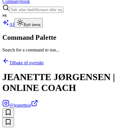
Companybook
⌘
K
AI
Bytt tema
Command Palette
Search for a command to run...
Tilbake til oversikt
JEANETTE JØRGENSEN |
ONLINE COACH
@
jeanetteaj