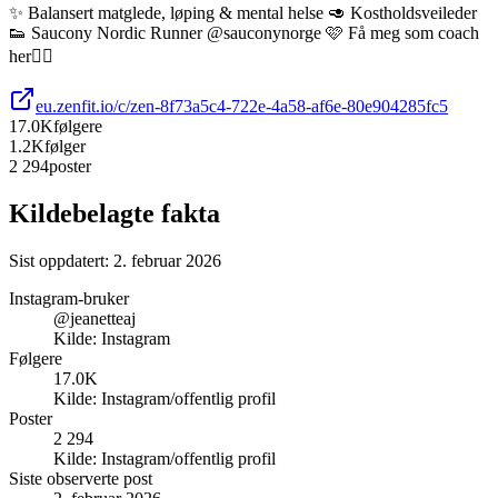
✨ Balansert matglede, løping & mental helse 🥑 Kostholdsveileder
👟 Saucony Nordic Runner @sauconynorge 🩷 Få meg som coach
her👇🏼
eu.zenfit.io/c/zen-8f73a5c4-722e-4a58-af6e-80e904285fc5
17.0K
følgere
1.2K
følger
2 294
poster
Kildebelagte fakta
Sist oppdatert:
2. februar 2026
Instagram-bruker
@jeanetteaj
Kilde:
Instagram
Følgere
17.0K
Kilde:
Instagram/offentlig profil
Poster
2 294
Kilde:
Instagram/offentlig profil
Siste observerte post