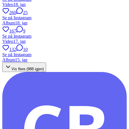
Video
18. jan
260
25
Se på Instagram
Album
18. jan
167
9
Se på Instagram
Video
17. jan
132
10
Se på Instagram
Album
15. jan
Vis flere (
988
igjen)
CB