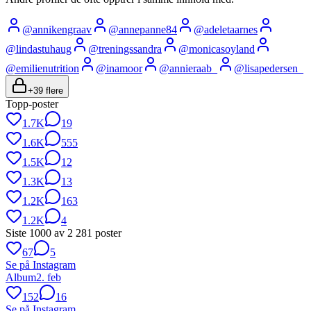
@
annikengraav
@
annepanne84
@
adeletaarnes
@
lindastuhaug
@
treningssandra
@
monicasoyland
@
emilienutrition
@
inamoor
@
annieraab_
@
lisapedersen_
+
39
flere
Topp-poster
1.7K
19
1.6K
555
1.5K
12
1.3K
13
1.2K
163
1.2K
4
Siste
1000
av
2 281
poster
67
5
Se på Instagram
Album
2. feb
152
16
Se på Instagram