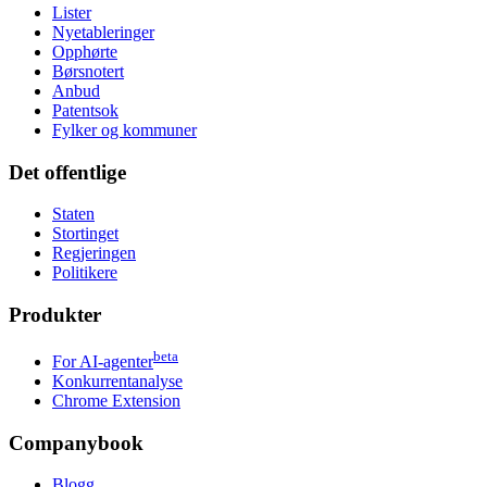
Lister
Nyetableringer
Opphørte
Børsnotert
Anbud
Patentsok
Fylker og kommuner
Det offentlige
Staten
Stortinget
Regjeringen
Politikere
Produkter
beta
For AI-agenter
Konkurrentanalyse
Chrome Extension
Companybook
Blogg