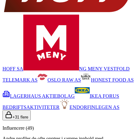
HOFF SA
NG MENY VESTFOLD
TELEMARK AS
OSLO RAW AS
HONEST FOOD AS
LAGERHAUS AKTIEBOLAG
IKEA FORUS
BEDRIFTSAKTIVITETER
ENDORFINLEGEN AS
+
31
flere
Influencere (
49
)
Andre profiler de ofte opptrer i samme innhold med.