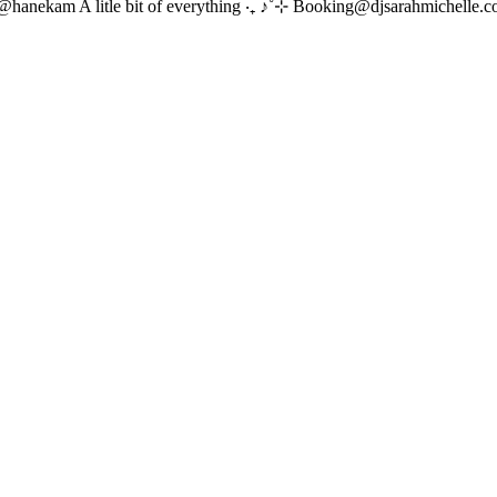
@hanekam A litle bit of everything ‧₊ ♪˚⊹ Booking@djsarahmichelle.