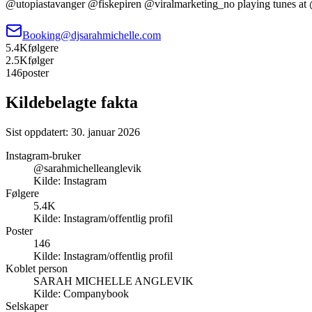
@utopiastavanger @fiskepiren @viralmarketing_no playing tunes at 
Booking@djsarahmichelle.com
5.4K
følgere
2.5K
følger
146
poster
Kildebelagte fakta
Sist oppdatert:
30. januar 2026
Instagram-bruker
@sarahmichelleanglevik
Kilde:
Instagram
Følgere
5.4K
Kilde:
Instagram/offentlig profil
Poster
146
Kilde:
Instagram/offentlig profil
Koblet person
SARAH MICHELLE ANGLEVIK
Kilde:
Companybook
Selskaper