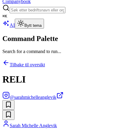
Companybook
⌘
K
AI
Bytt tema
Command Palette
Search for a command to run...
Tilbake til oversikt
RELI
@
sarahmichelleanglevik
Sarah Michelle Anglevik