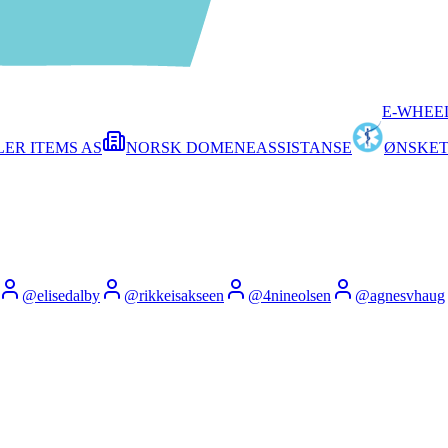
E-WHEE
ER ITEMS AS
NORSK DOMENEASSISTANSE
ØNSKE
@
elisedalby
@
rikkeisakseen
@
4nineolsen
@
agnesvhaug