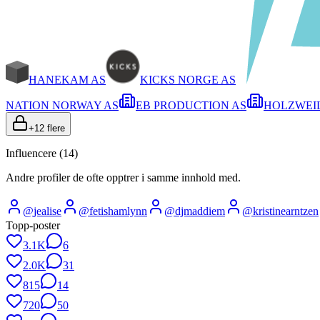
HANEKAM AS
KICKS NORGE AS
NATION NORWAY AS
EB PRODUCTION AS
HOLZWEIL
+
12
flere
Influencere (
14
)
Andre profiler de ofte opptrer i samme innhold med.
@
jealise
@
fetishamlynn
@
djmaddiem
@
kristinearntzen
Topp-poster
3.1K
6
2.0K
31
815
14
720
50