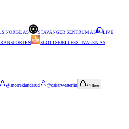
LS NORGE AS
STAVANGER SENTRUM AS
LIVE
TRANSPORTEN
SLOTTSFJELLFESTIVALEN AS
@
snorreklanderud
@
oskarwesterlin
+
4
flere